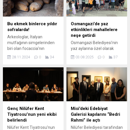
özgürlük, aşk ve umutla
yoğrulmuş dizeleri salonu
dolduran yüzlerce yürekte
yeniden hayat buldu.
Bu ekmek binlerce yıldır
Osmangazi’de yaz
Osmangazi Gösteri
sofralarda!
etkinlikleri mahallelere
Merkezi’nde gerçekleştirilen
neşe getirdi
Arkeologlar, İtalyan
“İyi ki Doğdun Nâzım
mutfağının simgelerinden
Osmangazi Belediyesi’nin
Hikmet” adlı anma gecesi,...
biri olan focaccia'nın
yaz aylarına özel olarak
köklerinin tahmin edilenden
başlattığı “Osmangazi’de
28.11.2024
0
34
03.08.2025
0
37
çok daha eskiye dayandığını
Yaz Etkinliği” programı, bu
ortaya çıkardı.
hafta Yenibağlar ve
Yunuseli mahallelerinde
renkli görüntülere sahne
oldu. Osmangazi
Belediyesi’nin yaz aylarına
renk ve neşe katan
“Osmangazi’de Yaz
Etkinliği” programı, bu kez
Genç Nilüfer Kent
Misi’deki Edebiyat
Yenibağlar ve Yunuseli
Tiyatrosu’nun yeni ekibi
Galerisi kapılarını “Bedri
mahallelerinde
belirlendi
Rahmi” ile açtı
vatandaşlarla buluştu.
Nilüfer Kent Tiyatrosu’nun
Nilüfer Belediyesi tarafından
“Haydi Çocuklar Eğlenceye”