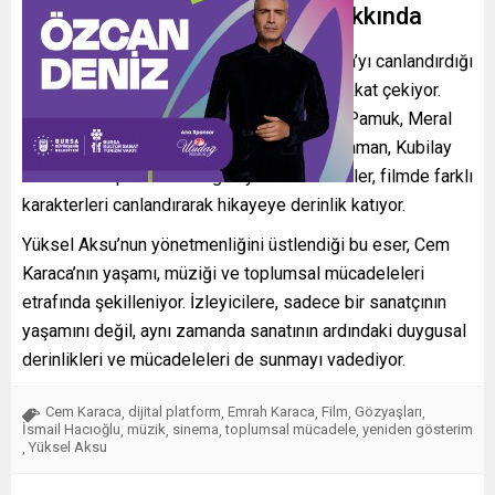
Cem Karaca’nın Gözyaşları Hakkında
İsmail Hacıoğlu’nun başrolünde Cem Karaca’yı canlandırdığı
bu filmde, zengin bir oyuncu kadrosu da dikkat çekiyor.
Fikret Kuşkan, Yasemin Yalçın, Melisa Aslı Pamuk, Meral
Çetinkaya, Melisa Döngel, Buçe Buse Kahraman, Kubilay
Tuncer ve Alper Saldıran gibi yetenekli isimler, filmde farklı
karakterleri canlandırarak hikayeye derinlik katıyor.
Yüksel Aksu’nun yönetmenliğini üstlendiği bu eser, Cem
Karaca’nın yaşamı, müziği ve toplumsal mücadeleleri
etrafında şekilleniyor. İzleyicilere, sadece bir sanatçının
yaşamını değil, aynı zamanda sanatının ardındaki duygusal
derinlikleri ve mücadeleleri de sunmayı vadediyor.
Cem Karaca
dijital platform
Emrah Karaca
Film
Gözyaşları
,
,
,
,
,
İsmail Hacıoğlu
müzik
sinema
toplumsal mücadele
yeniden gösterim
,
,
,
,
Yüksel Aksu
,