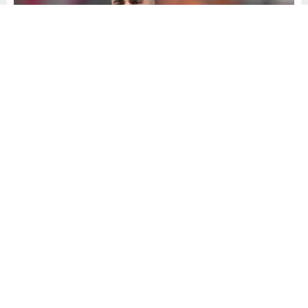
Yayınlama: 23.10.2024
A
A
+
-
0
UEFA Avrupa Ligi’nde Elfsborg’u konuk edecek olan
Galatasaray dün akşam olağan haftalık yönetim kurulu
toplantısını gerçekleştirdi. Sarı kırmızılı idareciler
toplantıda TFF Hukuk Müşavirliği’nin PFDK’ya sevk ettiği
Yunus Akgün dosyasını da masaya yatırdı.