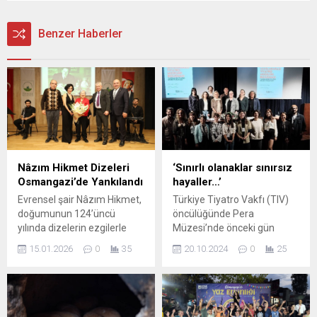
Benzer Haberler
Nâzım Hikmet Dizeleri
‘Sınırlı olanaklar sınırsız
Osmangazi’de Yankılandı
hayaller…’
Evrensel şair Nâzım Hikmet,
Türkiye Tiyatro Vakfı (TIV)
doğumunun 124’üncü
öncülüğünde Pera
yılında dizelerin ezgilerle
Müzesi’nde önceki gün
harmanlandığı, şiirlerin
“Çağdaş Bir Tiyatro Müzesi
15.01.2026
0
35
20.10.2024
0
25
şarkıya dönüştüğü özel bir
Yaratmak” başlıklı
geceyle anıldı. Osmangazi
uluslararası bir sempozyum
Belediyesi tarafından
düzenlendi.
düzenlenen özel
programda, büyük ustanın