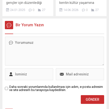
gençler için düzenlediği
kentin kültür yaşamına
temasıyla düzenlenen
“Genç NKT” projesinde yeni
kazandırılan Misi’deki
etkinliklerde hem çocuklar
24.01.2025
0
27
14.06.2026
0
27
dönemde yer alacak gençler
(Gümüştepe) Edebiyat
hem...
yapılan uygulamalı sınavla
Galerisi’nin kapıları “Bedri
belirlendi. Ekibe seçilen 26
Rahmi Eyüboğlu Yaşıyor”
Bir Yorum Yazın
genç, 5 ay boyunca
sergisi ile açıldı. Ressam ve
alacakları eğitim
şairin resimleri, şiirleri ve
kapsamında bir tiyatro
arşiv belgelerinden oluşan
oyununun sahnelenmesi
sergi, aynı zamanda Nâzım
sürecine de yakından
Hikmet Kültürevi’nde de
tanıklık edecekler. Nilüfer
izleyici ile buluştu. Bursa’nın
Kent Tiyatrosu (NKT),
kültür ve sanat hayatına
gençlere tiyatronun her
katkı sunan Nilüfer
alanında deneyim
Belediyesi, Edebiyat
kazandırmak ve onları
Galerisi’ni “Bedri...
sahne...
Daha sonraki yorumlarımda kullanılması için adım, e-posta adresim
ve site adresim bu tarayıcıya kaydedilsin.