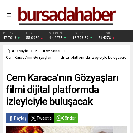
DOLAR
EURO
STERLİN
BIST 100
BITCOIN
47,7013
55,0086
64,2273
13.798,82
$64278
Anasayfa
Kültür ve Sanat
Cem Karaca’nın Gözyaşları filmi dijital platformda izleyiciyle buluşacak
Cem Karaca’nın Gözyaşları
filmi dijital platformda
izleyiciyle buluşacak
Paylaş
Tweetle
Gönder