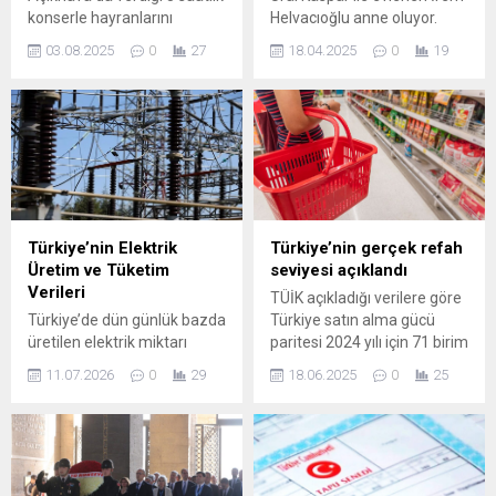
konserle hayranlarını
Helvacıoğlu anne oluyor.
coşturdu. 79 yaşındaki
Oyuncu üç aylık hamile.
03.08.2025
0
27
18.04.2025
0
19
Pekkan, sahne şovları,
kostümleriyle müzik şöleni
yaşattı.
Türkiye’nin Elektrik
Türkiye’nin gerçek refah
Üretim ve Tüketim
seviyesi açıklandı
Verileri
TÜİK açıkladığı verilere göre
Türkiye’de dün günlük bazda
Türkiye satın alma gücü
üretilen elektrik miktarı
paritesi 2024 yılı için 71 birim
1.121.169 megavatsaat
oldu.
11.07.2026
0
29
18.06.2025
0
25
olurken, tüketim 1.120.449
megavatsaat olarak
kaydedildi. Saatlik verilerde
en yüksek tüketim 16.00’da
52.743 megavatsaat, en