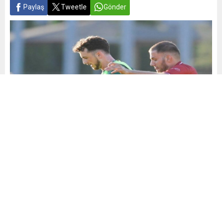
Paylaş
Tweetle
Gönder
Yayınlama: 21.07.2025
A
A
+
-
0
Yeni sezona hazırlanan Bursaspor, Özlüce İbrahim Yazıcı
Tesisleri’nde Kuzey Makedonya’nın Üsküp FK takımıyla