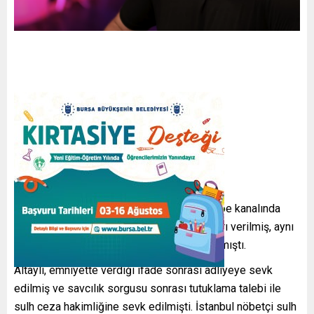
Devamı gelecek…
FATİH ALTAYLI NEDEN TUTUKLANDI ?
Gazeteci Fatih Altaylı, 21 Haziran’da YouTube kanalında
yaptığı yayın sonrası, hakkında gözaltı kararı verilmiş, aynı
akşam Teşvikiye’deki evinde gözaltına alınmıştı.
Altaylı, emniyette verdiği ifade sonrası adliyeye sevk
edilmiş ve savcılık sorgusu sonrası tutuklama talebi ile
sulh ceza hakimliğine sevk edilmişti. İstanbul nöbetçi sulh