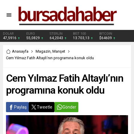
DOLAR
EURO
STERLİN
BIST 100
BITCOIN
47,5916
55,0829
64,2043
13.703,13
$64609
Anasayfa
Magazin
,
Manşet
Cem Yılmaz Fatih Altaylı’nın programına konuk oldu
Cem Yılmaz Fatih Altaylı’nın
programına konuk oldu
Paylaş
Tweetle
Gönder