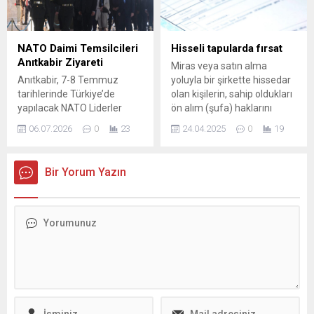
düşük ise 06.00’da 37.183
megavatsaat olarak
gerçekleşti. Üretim
kaynakları arasında ilk sırayı
NATO Daimi Temsilcileri
Hisseli tapularda fırsat
%21,6 ile barajlı hidroelektrik
Anıtkabir Ziyareti
Miras veya satın alma
santralleri aldı. Bunu %20,7
Anıtkabir, 7-8 Temmuz
yoluyla bir şirkette hissedar
payla ithal kömür santralleri
tarihlerinde Türkiye’de
olan kişilerin, sahip oldukları
ve %16,2...
yapılacak NATO Liderler
ön alım (şufa) haklarını
Zirvesi öncesinde, NATO
kullanabilmeleri için
06.07.2026
0
23
24.04.2025
0
19
Luxembourg Daimi
belirlenen yasal süreyi
Temsilcisi Stephan Frédéric
kaçırmamaları gerekiyor.
Müller başkanlığındaki
Uzmanlar, ön alım hakkının
Bir Yorum Yazın
heyete ev sahipliği yaptı.
zamanında kullanılmaması
Heyet, Anıtkabir’in Aslanlı
durumunda bu ...
Yol’undan yürüyerek Ulu
Önder Mustafa Kemal
Atatürk’ün mozolesine çıktı
ve burada saygı duruşunda
bulundu. Çelenk sunumunun
ardından Misak-ı Milli
Kulesi’ne geçildi ve heyet
Anıtkabir Özel...