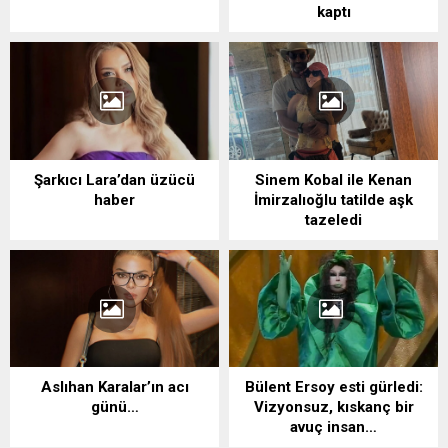
kaptı
Şarkıcı Lara’dan üzücü
Sinem Kobal ile Kenan
haber
İmirzalıoğlu tatilde aşk
tazeledi
Aslıhan Karalar’ın acı
Bülent Ersoy esti gürledi:
günü…
Vizyonsuz, kıskanç bir
avuç insan…