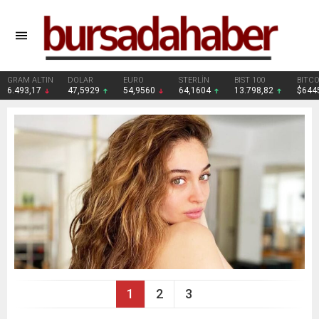
DOLAR
EURO
STERLİN
BIST 100
BITCOIN
47,5929
54,9560
64,1604
13.798,82
$64451
1
2
3