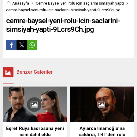
Anasayfa
Cemre Baysel yeni rolü için saçlarını simsiyah yaptı
cemre-baysel-yeni-rolu-icin-saclarini-simsiyah-yapti-9Lcrs9Ch.jpg
cemre-baysel-yeni-rolu-icin-saclarini-
simsiyah-yapti-9Lcrs9Ch.jpg
Benzer Galeriler
Eşref Rüya kadrosuna yeni
Aylarca İmamoğlu’na
isim dahil oldu
saldırdı, TRT’den rolü