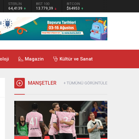
STERLİN
BIST 100
BITCOIN
64,4139
13.779,39
$64953
oloji
Magazin
Kültür ve Sanat
MANŞETLER
+ TÜMÜNÜ GÖRÜNTÜLE