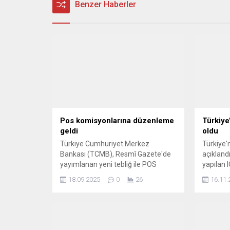
Benzer Haberler
Pos komisyonlarına düzenleme
Türkiye’
geldi
oldu
Türkiye Cumhuriyet Merkez
Türkiye'n
Bankası (TCMB), Resmî Gazete'de
açıklandı
yayımlanan yeni tebliğ ile POS
yapılan I
komisyon oranlarında düzenlemeye
bölgesin
18.09.2025
0
26
16.11.
gitti. Yapılan değişiklik, ticari kredi
milyondan
limitleri ve üye işyeri ücretlerini de
ilk 10 il
kapsıyor. KREDİ VE BANKA
KARTLARI İÇİN ORANLAR ...