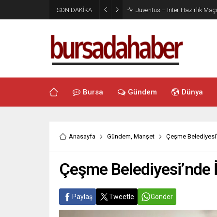
SON DAKİKA
Juventus – Inter Hazırlık Maçı
Bursa
Gündem
Dünya
Anasayfa
Gündem
,
Manşet
Çeşme Belediyesi’
Çeşme Belediyesi’nde İ
Paylaş
Tweetle
Gönder