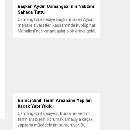
Başkan Aydın Osmangazi’nin Nabzını
Sahada Tuttu
Osmangazi Belediye Başkanı Erkan Aydın,
mahalle ziyaretleri kapsamında Küplüpınar
Mahallesi’nde vatandaşlarla bir araya geldi.
Vatandaşların görüş, talep ve önerilerini
yerinde dinleyen Başkan Aydın, esnafı da
gezerek hayırlı işler temennisinde bulundu.
Göreve geldiği günden bu yana
vatandaşlarla güçlü ve doğrudan iletişim
kurmaya öncelik veren Osmangazi
Belediye Başkanı Erkan Aydın, sosyal
belediyecilik...
Birinci Sınıf Tarım Arazisine Yapılan
Kaçak Yapı Yıkıldı
Osmangazi Belediyesi, Bursa’nın verimli
tarım arazilerini korumak amacıyla kaçak
yapılarla mücadelesini sürdürüyor. Bu