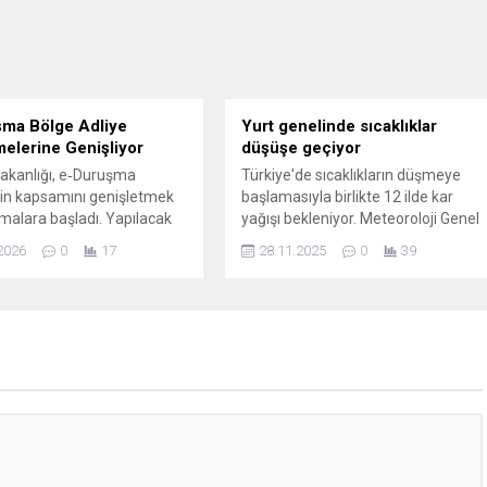
konusunda Bahçeli ile ilgili de dikkat
çeken bir ayrıntıyı dile getirdi.
şma Bölge Adliye
Yurt genelinde sıcaklıklar
lerine Genişliyor
düşüşe geçiyor
akanlığı, e‑Duruşma
Türkiye'de sıcaklıkların düşmeye
in kapsamını genişletmek
başlamasıyla birlikte 12 ilde kar
ışmalara başladı. Yapılacak
yağışı bekleniyor. Meteoroloji Genel
elerle uygulama, yalnızca
Müdürlüğü'nün verilerine göre, batı
2026
0
17
28.11.2025
0
39
ce mahkemeleriyle sınırlı
ve iç bölgelerde sıcaklıklar 10-25
ak bölge adliye
derece arasında dalgalanacak.
lerinde de
bilecek. Avukatların iş
afifletmeyi ve yargı
ini hızlandırmayı amaçlayan
 sistemin daha fazla dava
işleminde uygulanmasını
ak. Uygulama Alanı ve
lar Geliştirilecek yazılımlar
e sadece...