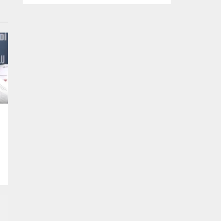
kapsamda Bursa Ovası’nda tarım arazisine
inşa edilen kaçak bir yapı daha yıkıldı. Yıkım
çalışması sırasında binanın bodrum
katında yavrularıyla birlikte bir kediyi fark
eden ekipler, anne kedi ve yavrularını
güvenli bir şekilde bulundukları alandan
kurtardı. Kaçak yapılaşmayla...