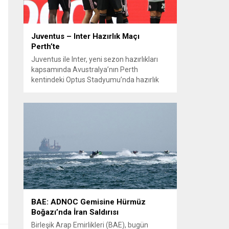
Juventus – Inter Hazırlık Maçı
Perth’te
Juventus ile Inter, yeni sezon hazırlıkları
kapsamında Avustralya’nın Perth
kentindeki Optus Stadyumu’nda hazırlık
maçında karşılaştı. Her iki teknik direktör de
transferlerin takıma uyumunu ve
oyuncuların fiziksel durumunu
değerlendirmek için bu mücadeleyi kritik
bir prova olarak kullandı. Karşılaşmada iki
Türk futbolcu sahada yer aldı: Juventus’ta
Kenan Yıldız ilk 11’de görev alırken,...
BAE: ADNOC Gemisine Hürmüz
Boğazı’nda İran Saldırısı
Birleşik Arap Emirlikleri (BAE), bugün