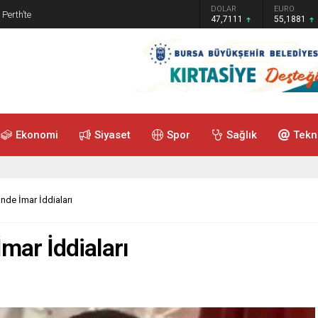
GRAM ALTIN
DOLAR
EURO
 Perth’te
6.660,55
47,7111
55,1881
Ekonomi
Siyaset
Spor
Sağlık
Tekn
nde İmar İddiaları
mar İddiaları