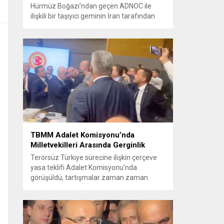
Hürmüz Boğazı’ndan geçen ADNOC ile
ilişkili bir taşıyıcı geminin İran tarafından
füze saldırısına uğradığını duyurdu.
Yetkililer olayın kontrol altına alındığını
bildirirken saldırıyı kınadı ve Tahran’ı
korsanlıkla suçladı. WAM ajansının
aktardığı ilk açıklamada, ADNOC’a ait bir
geminin sabah saatlerinde hedef alındığı
belirtildi; ilerleyen dakikalarda ise BAE...
TBMM Adalet Komisyonu’nda
Milletvekilleri Arasında Gerginlik
Terörsüz Türkiye sürecine ilişkin çerçeve
yasa teklifi Adalet Komisyonu’nda
görüşüldü; tartışmalar zaman zaman
yükseldi ve oturum kısa süreliğine kesintiye
uğradı. Komisyon çalışmalarında kimi
milletvekilleri arasında sözlü gerilim
yaşandı, daha sonra fiziksel arbede çıktı.