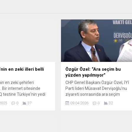
nin en zeki illeri belli
Özgür Özel: “Ara seçim bu
yüzden yapılmıyor”
in en zeki şehirleri
CHP Genel Başkanı Özgür Özel, İYİ
. Bir internet sitesinde
Parti lideri Müsavat Dervişoğlu'nu
Q testine Türkiye'nin yedi
ziyareti sonrasında ara seçim
den ve tüm kentlerden 1
yapılmamasına tepki gösterdi.
2025
0
37
09.04.2026
0
32
 fazla kişi katıldı. Listede,
Cumhurbaşkanı Erdoğan'ın
in sıralaması dikkat çekti.
açıklamalarına yanıt veren Özel,
AKP'nin 2002 yılındaki ara seçim
talebine ait belgeyi kamuoyuyla
paylaştı. Ara seçimin yapılmaması