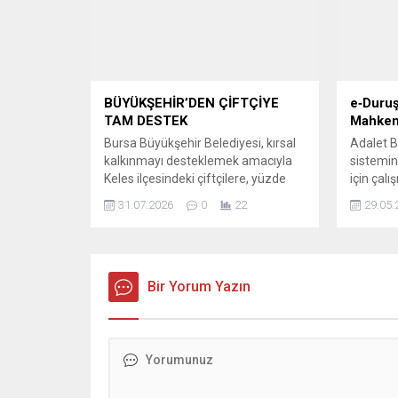
BÜYÜKŞEHİR’DEN ÇİFTÇİYE
e‑Duru
TAM DESTEK
Mahkeme
Bursa Büyükşehir Belediyesi, kırsal
Adalet B
kalkınmayı desteklemek amacıyla
sistemin
Keles ilçesindeki çiftçilere, yüzde
için çal
100 destekli olarak buğday hasat
düzenlem
31.07.2026
0
22
29.05.
hizmeti vermeye başladı.
ilk dere
Büyükşehir Belediyesi iştiraki Tarım
kalmayar
Peyzaj A.Ş. koordinasyonunda
mahkeme
yürütülen proje kapsamında
kullanıla
Keles’in Yazıbaşı, Avdan, Başak ve
Bir Yorum Yazın
yükünü h
Menteşe mahallelerindeki 98
süreçler
üreticiye ait toplam 2 bin 600
adımlar,
dekarlık alanda buğday hasadı
ve usul 
gerçekleştirmek üzere biçerdöver...
sağlayac
Katılımcı
sayesind