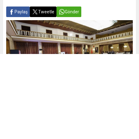
Paylaş
Tweetle
Gönder
Yayınlama: 11.09.2025
A
A
+
-
0
Türkiye Büyük Millet Meclisi’nde kurulan çözüm süreci