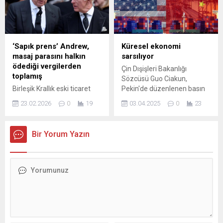
Netanyahu, askeri yardım
memeli biyolojisinde
konusunda Washington’a
sınırların yeniden
olan bağımlılığı azaltma
çizilmesine yol açtı.
kararlılığını vurguladı.
Mevcut yardım anlaşmaları
‘Sapık prens’ Andrew,
Küresel ekonomi
ve kamuoyu tepkileri
masaj parasını halkın
sarsılıyor
hakkında
ödediği vergilerden
Çin Dışişleri Bakanlığı
değerlendirmelerde bulunan
toplamış
Sözcüsü Guo Ciakun,
Başbakan, finansal yükü
Birleşik Krallık eski ticaret
Pekin'de düzenlenen basın
hafifletmek ve farklı
elçisi Andrew Mountbatten-
toplantısında, ABD Başkanı
bölgesel ortaklıklara
23.02.2026
0
19
03.04.2025
0
23
Windsor kamu fonlarını
Donald Trump'ın tüm ticaret
yönelmek...
şahsi masaj masraflarına
ortaklarına "karşılıklı
harcamakla suçlanıyor.
tarifeler" kapsamında
Bir Yorum Yazın
Emekli memurlar vergi
açıkladığı tarife artışlarına
paralarının suistimal
ilişkin değerlendirmede
edildiğini öne sürdü. Görevi
bulundu. Tarife ve ...
kötüye kullanma şüphesiyle
tutuklanan eski prensin
harcamaları Parlamento
denetimine taşınıyor.