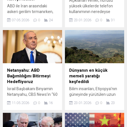
Açıklanan veriler, nüfusu
ABD ile İran arasındaki
yüksek ülkelerde telefon
askeri gerilim tırmanırken,
kullanımının neredeyse
bölgedeki gelişmeler küresel
evrensel bir düzeye
07.05.2026
0
24
23.01.2026
0
31
dikkat çekiyor. Basında yer
ulaştığını ortaya koyarken,
alan yeni bir iddia, Körfez
gelişmiş ülkelerde nüfusun
ülkelerinin Washington’a
yaklaşık dörtte üçünün aktif
tanıdığı bazı erişim
olarak akıllı telefon
kolaylıklarında değişikliğe
kullandığını gösterdi. Liste,
gidildiğini öne sürüyor. Wall
ülkelerde aktif cep ...
Street Journal’ın haberine
göre, Suudi Arabistan ile
Kuveyt’in ABD ordusuna
Netanyahu: ABD
Dünyanın en küçük
yönelik üs ve hava sahası
Bağımlılığını Bitirmeyi
memeli yaratığı
erişim kısıtlamalarını
Hedefliyoruz
keşfedildi
kaldırdığı iddia edildi;...
İsrail Başbakanı Binyamin
Bilim insanları, Etiyopya’nın
Netanyahu, CBS News’in “60
güneyinde yürütülen uzun
Minutes” programında
soluklu saha çalışmalarının
11.05.2026
0
16
23.01.2026
0
23
verdiği röportajda, ülkesiyle
ardından yalnızca 3 gram
ilgili dış politika ve güvenlik
ağırlığında, 5 santimetre
planlarına dair yeni
uzunluğunda yeni bir
hedeflerini paylaştı.
memeli türü saptadı. Keşif,