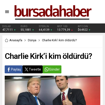
DOLAR
EURO
STERLİN
BIST 100
BITCOIN
47,7111
55,1881
64,4139
13.779,39
$64922
Anasayfa
Dünya
Charlie Kirk’i kim öldürdü?
Charlie Kirk’i kim öldürdü?
Paylaş
Tweetle
Gönder