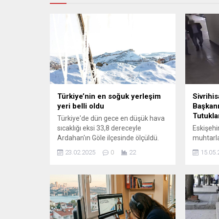
Türkiye’nin en soğuk yerleşim
Sivrihi
yeri belli oldu
Başkanı
Tutukla
Türkiye'de dün gece en düşük hava
sıcaklığı eksi 33,8 dereceyle
Eskişehi
Ardahan'ın Göle ilçesinde ölçüldü.
muhtarla
yaşanan
23.02.2025
0
22
15.05.
Başkanı 
fiziksel 
sırasınd
Yardımc
yaralanar
müdahale
Olayın ar