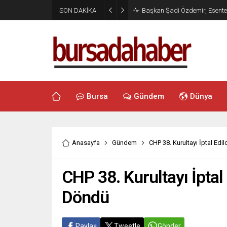
SON DAKİKA
Başkan Şadi Özdemir, Esentepe
Bursa
Gündem
Dünya
Anasayfa
Gündem
CHP 38. Kurultayı İptal Edi
CHP 38. Kurultayı İptal
Döndü
Paylaş
Tweetle
Gönder