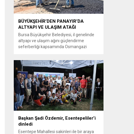
BÜYÜKŞEHİR’DEN PANAYIR’DA
ALTYAPI VE ULAŞIM ATAĞI
Bursa Büyükşehir Belediyesi, il genelinde
altyapı ve ulaşım ağını güçlendirme
seferberliği kapsamında Osmangazi
ilçesine bağlı Panayır Mahallesi 3’üncü
Pınar Caddesi’nde çalışmalara hız verdi.
Büyükşehir Belediyesi, BUSKİ Genel
Müdürlüğü ve Ulaşım Dairesi Başkanlığı
koordinasyonuyla Osmangazi ilçesine bağlı
Panayır Mahallesi 3’üncü Pınar
Caddesi’nde altyapı ve üstyapıyı yenileme
çalışmalarında sona yaklaştı. Bölgenin en...
Başkan Şadi Özdemir, Esentepeliler’i
dinledi
Esentepe Mahallesi sakinleri ile bir araya