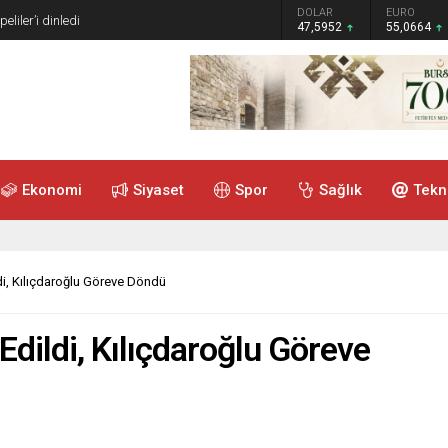
GRAM ALTIN
DOLAR
EURO
liler’i dinledi
6.528,76
47,5952
55,0664
Ekonomi
Siyaset
Spor
Sağlık
Tekn
ldi, Kılıçdaroğlu Göreve Döndü
 Edildi, Kılıçdaroğlu Göreve