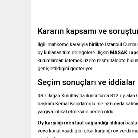
Kararın kapsamı ve soruştu
İlgili mahkeme kararıyla birlikte İstanbul Cumh
oy kullanan tüm delegelere ilişkin
MASAK rapor
kurumlardan istemek üzere resmi talepte bulundu
genişletildiğini gösteriyor.
Seçim sonuçları ve iddialar
38. Olağan Kurultay’da ikinci turda 812 oy al
başkanı Kemal Kılıçdaroğlu ise 536 oyda kalmı
yargıya intikal etmesine neden oldu.
Oy karşılığı menfaat sağlandığı iddiası
başta 
veya konut vaadi gibi çıkar karşılığı oy verdirme