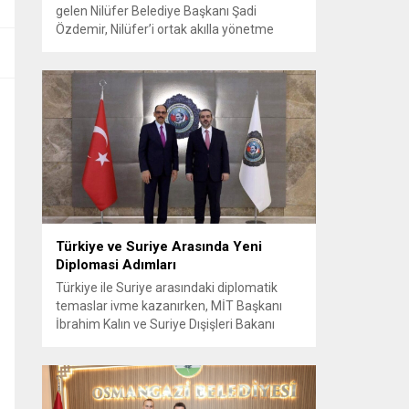
gelen Nilüfer Belediye Başkanı Şadi
Özdemir, Nilüfer’i ortak akılla yönetme
kararlılığında olduklarını söyledi. Başkan
Şadi Özdemir, bütçeyi verimli kullanarak,
sorunların üstesinden gelmeye çalıştıklarını
vurguladı. Nilüfer Belediyesi tarafından
mahallelerin ihtiyaçlarını yerinde tespit
edip, çözüm oluşturmak amacıyla
başlatılan “Şadi Başkan’la Akşam Çayı”
buluşmaları, sıcak havaya rağmen...
Türkiye ve Suriye Arasında Yeni
Diplomasi Adımları
Türkiye ile Suriye arasındaki diplomatik
temaslar ivme kazanırken, MİT Başkanı
İbrahim Kalın ve Suriye Dışişleri Bakanı
Esad Hasan Şeybani Ankara’da bir araya
geldi. Görüşmede iki ülke arasındaki iş
birliği imkanları ve bölgesel istikrar konuları
detaylı şekilde ele alındı. Taraflar, komşu