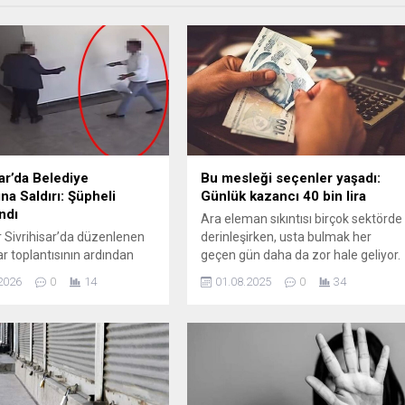
sar’da Belediye
Bu mesleği seçenler yaşadı:
na Saldırı: Şüpheli
Günlük kazancı 40 bin lira
ndı
Ara eleman sıkıntısı birçok sektörde
r Sivrihisar’da düzenlenen
derinleşirken, usta bulmak her
r toplantısının ardından
geçen gün daha da zor hale geliyor.
 arbedede Belediye
Özellikle çırak sayısındaki düşüşle
2026
0
14
01.08.2025
0
34
Habil Dökmeci’ye yönelik
birlikte yeni nesil meslek
saldırı gerçekleşti. Olay
erbaplarının azalması, nitelikli
a Belediye Başkan
ustalara olan talebi artırdı.
ısı Mehmet Taş da
ak sağlık ekiplerinin
siyle hastaneye kaldırıldı.
dından polis ekipleri kısa