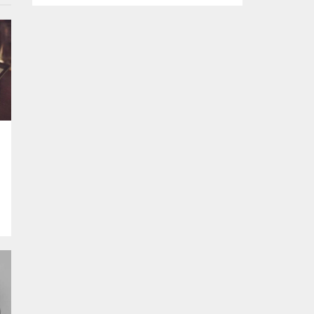
aralıksız sürdürüyor. Son gerçekleştirilen
denetimlerde kaldırımları işgal eden
ürünler toplatılırken, kurallara uymayan
işletmelere cezai işlem uygulandı.
Vatandaşların kaldırımları güvenli ve rahat
bir şekilde kullanabilmesi amacıyla
çalışmalarını sürdüren Osmangazi
Belediyesi Zabıta Müdürlüğü ekipleri, ilçe
genelinde gelen ihbarları titizlikle...