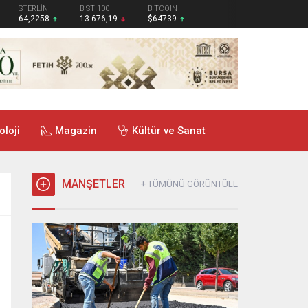
STERLİN
BIST 100
BITCOIN
64,2258
13.676,19
$64739
oloji
Magazin
Kültür ve Sanat
MANŞETLER
+ TÜMÜNÜ GÖRÜNTÜLE