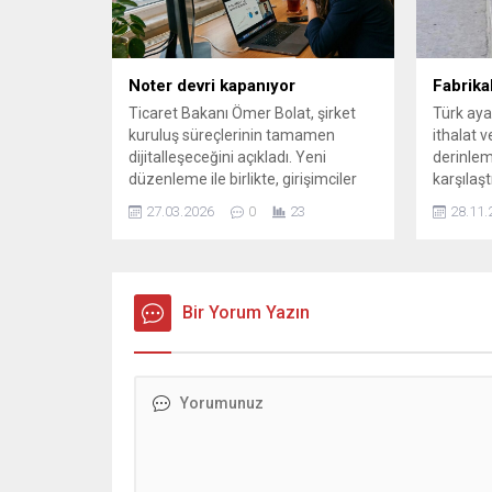
sürede ş
gözaltın
kapsamın
işlemler 
Noter devri kapanıyor
Fabrikal
Ticaret Bakanı Ömer Bolat, şirket
Türk aya
kuruluş süreçlerinin tamamen
ithalat v
dijitalleşeceğini açıkladı. Yeni
derinlem
düzenleme ile birlikte, girişimciler
karşılaşt
artık evden elektronik veya mobil
üzerine k
27.03.2026
0
23
28.11.
imza ile şirket kurabilecek,
sektördek
ödemeler de dijital platformlardan
yapılacak.
Bir Yorum Yazın