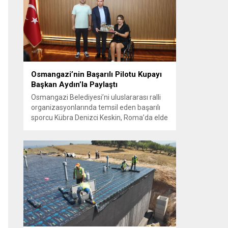
ülkelerle ilişkilerin güçlendirilmesinin
gerekliliği üzerinde mutabık kaldı; ayrıca
Suriye-Lübnan ilişkilerine...
Osmangazi’nin Başarılı Pilotu Kupayı
Başkan Aydın’la Paylaştı
Osmangazi Belediyesi’ni uluslararası ralli
organizasyonlarında temsil eden başarılı
sporcu Kübra Denizci Keskin, Roma’da elde
ettiği kupa ile Osmangazi Belediye Başkanı
Erkan Aydın’ı ziyaret etti. Geçtiğimiz yıl
birinci olduğu Czech Barum Rally Zlín için
hazırlanan Denizci Keskin, 14-16 Ağustos
tarihlerinde başarısını tekrarlamak için
piste çıkacak. Dünyanın tek engelli kadın
ralli pilotu...