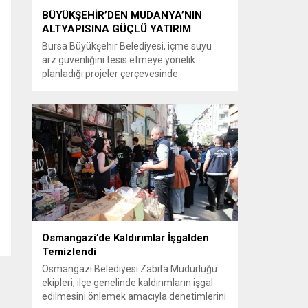
BÜYÜKŞEHİR’DEN MUDANYA’NIN
ALTYAPISINA GÜÇLÜ YATIRIM
Bursa Büyükşehir Belediyesi, içme suyu
arz güvenliğini tesis etmeye yönelik
planladığı projeler çerçevesinde
Mudanya’da 2.500 metreküplük yeni depo
yatırımını yüzde 70 düzeyinde fiziki
gerçekleşmeye ulaştırdı. Büyükşehir
Belediyesi BUSKİ Genel Müdürlüğü
tarafından Mudanya Söğütpınar
Mahallesi’nde yapımı sürdürülen 2.500
metreküplük rezerv içme suyu deposu,
bölgedeki 10 mahalleye kesintisiz ve
sağlıklı içme suyu...
Osmangazi’de Kaldırımlar İşgalden
Temizlendi
Osmangazi Belediyesi Zabıta Müdürlüğü
ekipleri, ilçe genelinde kaldırımların işgal
edilmesini önlemek amacıyla denetimlerini