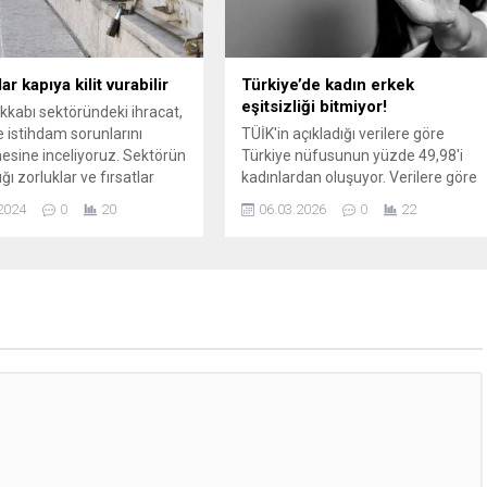
üpheli H.A.’yı yakalayarak
a aldı. Soruşturma
da ifadesi alınan H.A., adli
için adliyeye...
ar kapıya kilit vurabilir
Türkiye’de kadın erkek
eşitsizliği bitmiyor!
kkabı sektöründeki ihracat,
e istihdam sorunlarını
TÜİK'in açıkladığı verilere göre
esine inceliyoruz. Sektörün
Türkiye nüfusunun yüzde 49,98'i
ığı zorluklar ve fırsatlar
kadınlardan oluşuyor. Verilere göre
apsamlı bir analiz ile
kadınların hayatlarının muhakkak bi
2024
0
20
06.03.2026
0
22
i gelişmeleri takip edin.
döneminde şiddet türlerinden birine
maruz kaldığı ortaya çıktı. Öte
yandan çalışma hayatında
kadınların rolü erkeklere oranla
oldukça düşük.