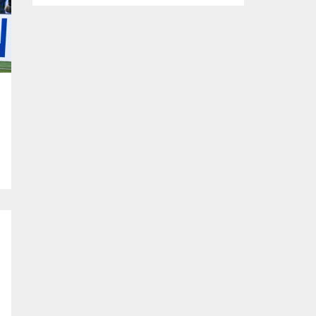
tasarlanan ve imalatı gerçekleştirilen
‘mobil ikram’ ve ‘mobil şarj istasyonu’
araçlarının yapım çalışmalarını inceledi.
Büyükşehir Belediyesi Afet İşleri Dairesi
Başkanlığı tarafından, olası afetler sonrası
vatandaşların temel ihtiyaçlarını
karşılamak amacıyla projelendirilen ‘mobil
ikram’ ve ‘mobil şarj istasyonu’...
e