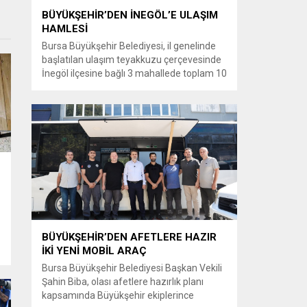
BÜYÜKŞEHİR’DEN İNEGÖL’E ULAŞIM
HAMLESİ
Bursa Büyükşehir Belediyesi, il genelinde
başlatılan ulaşım teyakkuzu çerçevesinde
İnegöl ilçesine bağlı 3 mahallede toplam 10
kilometrelik güzergahta sathi kaplama ve
yol genişletme çalışmalarına başladı. Şahin
Biba başkanlığında başlatılan ulaşım
seferberliği kapsamında Bursa Büyükşehir
Belediyesi Ulaşım Dairesi Başkanlığı
koordinasyonuyla 17 ilçede yol yenileme
çalışmalarına hız verildi. Başkan Vekili
Biba’nın göreve...
BÜYÜKŞEHİR’DEN AFETLERE HAZIR
İKİ YENİ MOBİL ARAÇ
Bursa Büyükşehir Belediyesi Başkan Vekili
Şahin Biba, olası afetlere hazırlık planı
kapsamında Büyükşehir ekiplerince