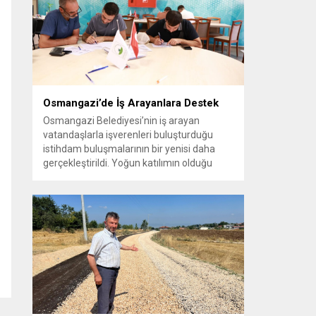
vatandaşlara yeni yaşam alanları sunmak
amacıyla yürüttüğü park çalışmalarını
sürdürüyor....
Osmangazi’de İş Arayanlara Destek
Osmangazi Belediyesi’nin iş arayan
vatandaşlarla işverenleri buluşturduğu
istihdam buluşmalarının bir yenisi daha
gerçekleştirildi. Yoğun katılımın olduğu
organizasyonda işverenlerle birebir
görüşme yapan 50 kişi yapılan
değerlendirmelerin ardından iş sahibi oldu.
Osmangazi Belediyesi’nin, Bursa Ticaret
ve Sanayi Odası (BTSO) ve İŞKUR iş
birliğiyle yıl boyunca sürdürdüğü istihdam
buluşmaları yoğun ilgi görmeye devam...