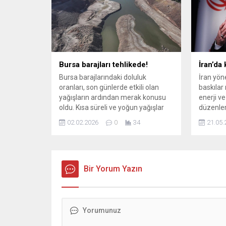
Değerlendirmeleri “Maçtan önce
üzgün ve moralimin bozuk
olduğunu söylemişsiniz… Tüm
eleştiriler haklı.”...
Bursa barajları tehlikede!
İran’da
Bursa barajlarındaki doluluk
İran yön
oranları, son günlerde etkili olan
baskılar
yağışların ardından merak konusu
enerji v
oldu. Kısa süreli ve yoğun yağışlar
düzenlem
barajları doğrudan doldurmasa da
Yetkilil
02.02.2026
0
34
21.05.
yer altı sularını besledi. Uzmanlar,
yöntemle
artan yağışların su kaynakları için
ekonomik
sevindirici ...
çözemeye
yaklaşım
Bir Yorum Yazın
gerektiğ
temsilcil
benzin k
alınmama
ciddi sıkı