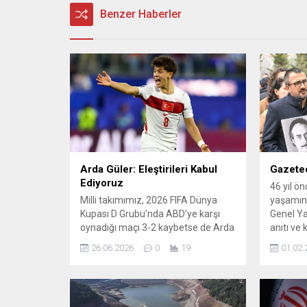
Benzer Haberler
Arda Güler: Eleştirileri Kabul
Gazetec
Ediyoruz
46 yıl ön
Milli takımımız, 2026 FIFA Dünya
yaşamını 
Kupası D Grubu’nda ABD’ye karşı
Genel Ya
oynadığı maçı 3-2 kaybetse de Arda
anıtı ve 
Güler maçta ilk 11’de yer alıp fileleri
26.06.2026
0
19
01.02.
havalandırdı. Maç sonrası konuşan
Güler, takımın performansını ve
gelen eleştirileri açık bir dille
değerlendirdi. Güler’in