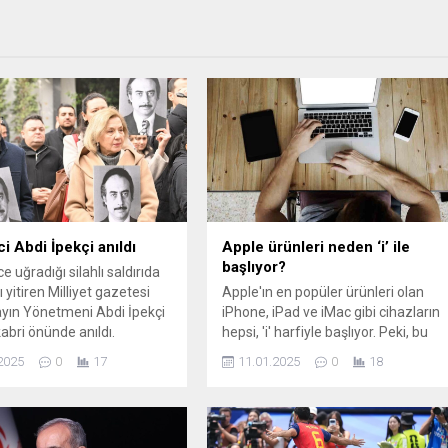
i Abdi İpekçi anıldı
Apple ürünleri neden ‘i’ ile
başlıyor?
ce uğradığı silahlı saldırıda
yitiren Milliyet gazetesi
Apple'ın en popüler ürünleri olan
yın Yönetmeni Abdi İpekçi
iPhone, iPad ve iMac gibi cihazların
kabri önünde anıldı.
hepsi, 'i' harfiyle başlıyor. Peki, bu
harf neden Apple’ın simgesi haline
2025
0
17
11.01.2025
0
18
geldi?