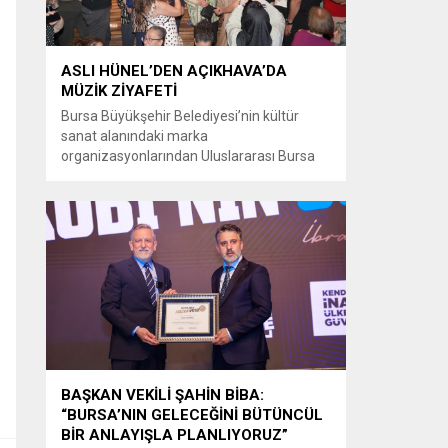
ASLI HÜNEL’DEN AÇIKHAVA’DA
MÜZİK ZİYAFETİ
Bursa Büyükşehir Belediyesi’nin kültür
sanat alanındaki marka
organizasyonlarından Uluslararası Bursa
Festivali’nde Türk müziğinin güçlü sesi Aslı
Hünel, Bursalılara müzik ziyafeti sundu.
Büyükşehir Belediyesi adına Bursa Kültür
Sanat ve Turizm Vakfı (BKSTV) tarafından
bu yıl 64’üncüsü düzenlenen Uluslararası
Bursa Festivali, sevilen sanatçı Aslı Hünel’i
müzikseverlerle buluşturdu. Uludağ İçecek
ana sponsorluğunda düzenlenen...
BAŞKAN VEKİLİ ŞAHİN BİBA:
“BURSA’NIN GELECEĞİNİ BÜTÜNCÜL
BİR ANLAYIŞLA PLANLIYORUZ”