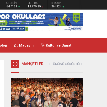
STERLİN
BIST 100
BITCOIN
64,4139
13.779,39
$64824
oloji
Magazin
Kültür ve Sanat
MANŞETLER
+ TÜMÜNÜ GÖRÜNTÜLE