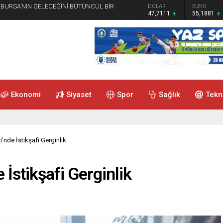
 “BURSA’NIN GELECEĞİNİ BÜTÜNCÜL BİR
GRAM ALTIN
DOLAR
EURO
6.660,55
47,7111
55,1881
Ekonomi
Siyaset
Spor
Sağlık
Tekn
nde İstikşafi Gerginlik
İstikşafi Gerginlik