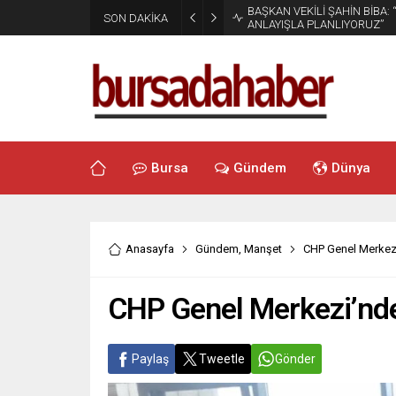
BAŞKAN VEKİLİ ŞAHİN BİBA:
SON DAKİKA
ANLAYIŞLA PLANLIYORUZ”
Bursa
Gündem
Dünya
Anasayfa
Gündem
,
Manşet
CHP Genel Merkezi’
CHP Genel Merkezi’nde 
Paylaş
Tweetle
Gönder