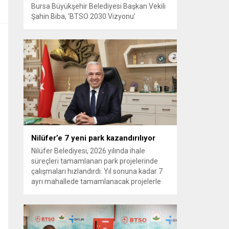
Bursa Büyükşehir Belediyesi Başkan Vekili
Şahin Biba, ‘BTSO 2030 Vizyonu’
kapsamında hayata geçirilen TEKNOSAB
KOBİ OSB’nin tanıtıldığı lansman
programında, “Bursa’mızın ulaşım ve
turizm master planlarını vatandaşlarımızın
konforunu ve güvenliğini esas alarak
hazırlıyoruz. Çevre düzeni planı
çalışmalarımızı da şehrimizin gelecek
yıllardaki gelişimini bütüncül bir anlayışla
yönlendirecek şekilde sürdürüyoruz. KOBİ
OSB de...
Nilüfer’e 7 yeni park kazandırılıyor
Nilüfer Belediyesi, 2026 yılında ihale
süreçleri tamamlanan park projelerinde
çalışmaları hızlandırdı. Yıl sonuna kadar 7
ayrı mahallede tamamlanacak projelerle
kente yaklaşık 24 bin metrekarelik yeni
park alanı kazandırılacak. Nilüfer
Belediyesi, ilçe genelinde kişi başına düşen
yeşil alan miktarını artırmak ve