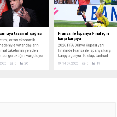
 kamuya tasarruf çağrısı
Fransa ile İspanya Final için
karşı karşıya
etimi, artan ekonomik
 nedeniyle vatandaşların
2026 FIFA Dünya Kupası yarı
e mal tüketimini yeniden
finalinde Fransa ile İspanya karşı
esi gerektiğini vurguluyor.
karşıya geliyor. İki ekip, tarihsel
er, mevcut yönetim
rekabette İspanya’nın üstünlüğüyle
2026
0
20
14.07.2026
0
19
rinin artık ülkenin
dikkat çekiyor; toplam 38 resmi
 sorunlarını tek başına
maçta İspanya 18 galibiyet alırken
ceğini belirterek yeni
Fransa 13 kez kazandı ve 7 maç
lar ve yaratıcı çözümler
berabere sonuçlandı. Bu akşam
ini kaydetti. Hükümet
Dallas’taki 70 bin kişi kapasiteli
eri, su, elektrik, gaz ve
stadyumda oynanacak mücadeled
ullanımının kontrol altına
Slovak hakem Ivan...
sı halinde ülkenin daha
ntılarla...