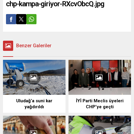
chp-kampa-giriyor-RXcvObcQ.jpg
Benzer Galeriler
Uludağ’a suni kar
İYİ Parti Meclis üyeleri
yağdırıldı
CHP’ye geçti