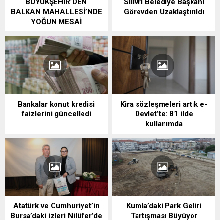
BÜYÜKŞEHİR’DEN
Silivri Belediye Başkanı
BALKAN MAHALLESİ’NDE
Görevden Uzaklaştırıldı
YOĞUN MESAİ
Bankalar konut kredisi
Kira sözleşmeleri artık e-
faizlerini güncelledi
Devlet’te: 81 ilde
kullanımda
Atatürk ve Cumhuriyet’in
Kumla’daki Park Geliri
Bursa’daki izleri Nilüfer’de
Tartışması Büyüyor