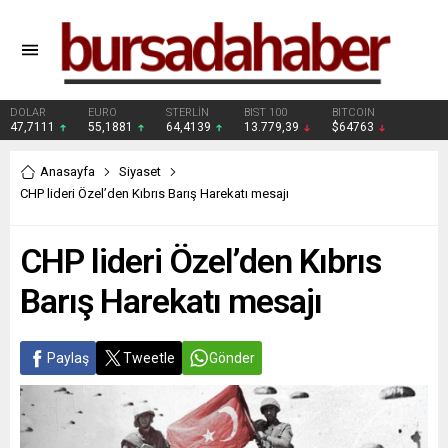
DOLAR
EURO
STERLİN
BIST 100
BITCOIN
47,7111
55,1881
64,4139
13.779,39
$64763
Anasayfa
Siyaset
CHP lideri Özel’den Kıbrıs Barış Harekatı mesajı
CHP lideri Özel’den Kıbrıs
Barış Harekatı mesajı
Paylaş
Tweetle
Gönder