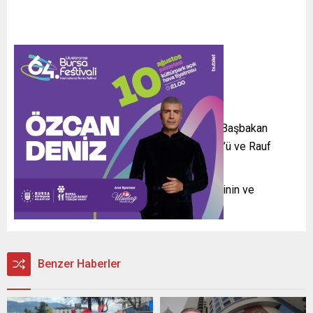
3’üncü Genel Başkanımız Ecevit ile birlikte Başbakan
Yardımcısı Necmettin Erbakan’ı, Fazıl Küçük’ü ve Rauf
Denktaş’ı saygıyla yad ediyoruz.
Partimiz, Kıbrıs Türklerinin haklı mücadelesinin ve
kardeşliğinin daima yanında olacak.”
Benzer Haberler