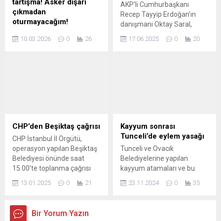
tartışma! Asker dışarı
AKP'li Cumhurbaşkanı
Vardı? Bursa milletvekili
vurgu yapılarak,
çıkmadan
Recep Tayyip Erdoğan'ın
Orhan Sarıbal,...
Dervişoğlu’nun...
oturmayacağım!
danışmanı Oktay Saral,
CHP’nin Cumhurbaşkanı
sosyal medyadan yaptığı
10.03.2026
0
26
17.06.2025
0
20
Adayı ve İBB Başkanı Ekrem
paylaşımla tepkileri üzerine
İmamoğlu’nun da tutuklu
çekti.
yargılandığı 402 sanıklı İBB
davasında ikinci duruşma
başladı. İmamoğlu ile hakim
arasında ‘oturma düzeni’
tartışması yaşandı. Hakime,
“Kimden talimat
alıyorsunuz?” diye soran
CHP’den Beşiktaş çağrısı
Kayyum sonrası
İmamoğlu, “Ben ayaktayım,
Tunceli’de eylem yasağı
CHP İstanbul İl Örgütü,
siz de ayağa kalkın” diyerek
operasyon yapılan Beşiktaş
Tunceli ve Ovacık
salondakileri ayağa
Belediyesi önünde saat
Belediyelerine yapılan
kalkmaya davet etti. Oturma
15.00'te toplanma çağrısı
kayyum atamaları ve bu
düzeni sorunu,
yaptı.
süreçteki eylem yasakları
İmamoğlu’nun talep...
13.01.2025
0
21
23.11.2024
0
35
hakkında güncel bilgiler.
Yerel yönetimlerin durumu,
halkın tepkisi ve yasal
Bir Yorum Yazın
sürecin detaylarıyla ilgili