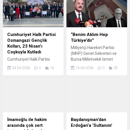
Cumhuriyet Halk Partisi
“Benim Aklım Hep
Osmangazi Gençlik
Türkiye’dir”
Kolları, 23 Nisan’ı
Milliyetçi Hareket Partisi
Coşkuyla Kutladı
(MHP) Genel Sekreteri ve
Cumhuriyet Halk Partisi
Bursa Milletvekili İsmet
(CHP) Osmangazi Gençlik
Büyükataman, İYİ Parti
24.04.2026
0
16
15.04.2026
0
23
Kolları, 23 Nisan Ulusal
Genel Başkanı Müsavat
Egemenlik ve Çocuk
Dervişoğlu’nun MHP ve MHP
Bayramı’nın anlamına
Genel Başkanı Devlet
yakışır bir etkinlik
Bahçeli hakkında yaptığı
gerçekleştirdi. Etkinlik, büyük
açıklamalara ilişkin yazılı bir
bir katılım ve coşku ile
basın açıklaması yayımladı.
kutlandı, 23 Nisan’ın ulusal
MHP Basın, İletişim ve Dijital
egemenlik ve çocuklara
Mecralar Başkanlığı
verdiği değerin ne denli
tarafından paylaşılan
İmamoğlu ile hakim
Başdanışman’dan
önemli olduğu bir kez daha
açıklamada, Alparslan
arasında çok sert
Erdoğan’a ‘Sultanım’
vurgulandı. Etkinlikte Kimler
Türkeş’in siyasi mirasına