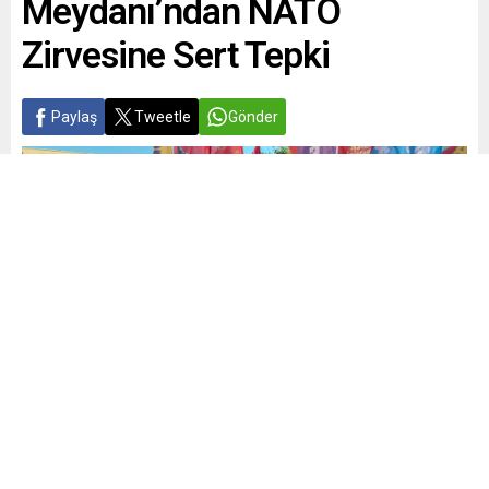
Meydanı’ndan NATO
Zirvesine Sert Tepki
Paylaş
Tweetle
Gönder
Yayınlama: 01.06.2026
A
A
+
-
0