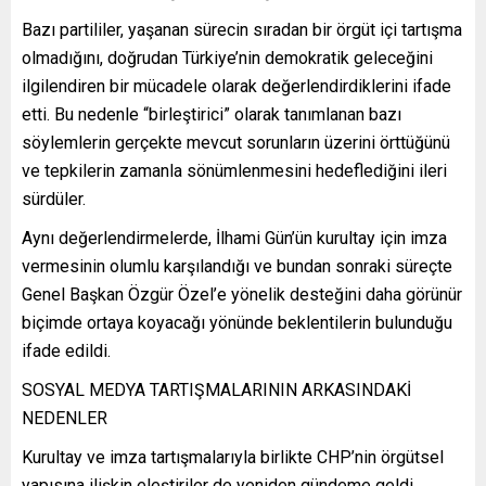
Bazı partililer, yaşanan sürecin sıradan bir örgüt içi tartışma
olmadığını, doğrudan Türkiye’nin demokratik geleceğini
ilgilendiren bir mücadele olarak değerlendirdiklerini ifade
etti. Bu nedenle “birleştirici” olarak tanımlanan bazı
söylemlerin gerçekte mevcut sorunların üzerini örttüğünü
ve tepkilerin zamanla sönümlenmesini hedeflediğini ileri
sürdüler.
Aynı değerlendirmelerde, İlhami Gün’ün kurultay için imza
vermesinin olumlu karşılandığı ve bundan sonraki süreçte
Genel Başkan Özgür Özel’e yönelik desteğini daha görünür
biçimde ortaya koyacağı yönünde beklentilerin bulunduğu
ifade edildi.
SOSYAL MEDYA TARTIŞMALARININ ARKASINDAKİ
NEDENLER
Kurultay ve imza tartışmalarıyla birlikte CHP’nin örgütsel
yapısına ilişkin eleştiriler de yeniden gündeme geldi.