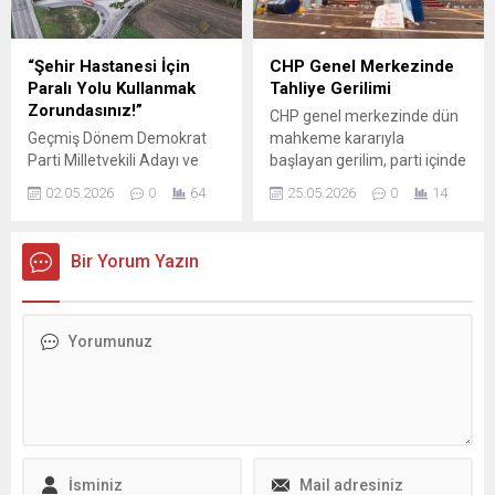
buluşmada, kentin geleceği
ve gençlerin hayalleri için
ortak irade vurgusu yapıldı.
“Şehir Hastanesi İçin
CHP Genel Merkezinde
BURSA – GEMLİK
Paralı Yolu Kullanmak
Tahliye Gerilimi
Önümüzdeki sezon TFF 3.
Zorundasınız!”
CHP genel merkezinde dün
Lig’de mücadele edecek...
Geçmiş Dönem Demokrat
mahkeme kararıyla
Parti Milletvekili Adayı ve
başlayan gerilim, parti içinde
Yıldırım Belediye Başkan
ve dışında yoğun tepkilere
02.05.2026
0
64
25.05.2026
0
14
Adayı Yusuf Öz’den Eleştiri:
yol açtı. Ankara Bölge Adliye
“Şehir Hastanesi İçin Paralı
Mahkemesi 36. Hukuk
Yolu Kullanmak
Dairesi’nin, Özgür Özel ve
Bir Yorum Yazın
Zorundasınız!” Yusuf Öz,
yönetiminin tedbiren
şehir hastanesine ulaşım
görevden uzaklaştırılmasına
konusunda önemli bir
ilişkin kararı sonrasında
eleştiride bulundu. Öz, “Şehir
süreç hızla tırmandı. Kararın
hastanesine gitmek için
ardından Özgür Özel ile
paralı yolları kullanmak
birlikte hareket eden
zorundasınız. Görükle’ye,
ekiplerden genel merkezin
üniversiteye, hastaneye
tahliye edilmesi istendi;...
gitmek için de aynı yolu
kullanmak
mecburiyetindesiniz....