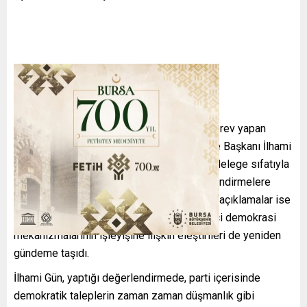
CHP’nin Bursa örgütlerinde uzun yıllardır görev yapan
isimlerden geçmiş dönem CHP Yıldırım İlçe Başkanı İlhami
Gün’ün, kurultayın toplanabilmesi amacıyla delege sıfatıyla
imza vermesi parti içerisinde farklı değerlendirmelere
neden oldu. İmza kararının ardından yapılan açıklamalar ise
yalnızca kurultay tartışmalarını değil, parti içi demokrasi
mekanizmalarının işleyişine ilişkin eleştirileri de yeniden
gündeme taşıdı.
İlhami Gün, yaptığı değerlendirmede, parti içerisinde
demokratik taleplerin zaman zaman düşmanlık gibi