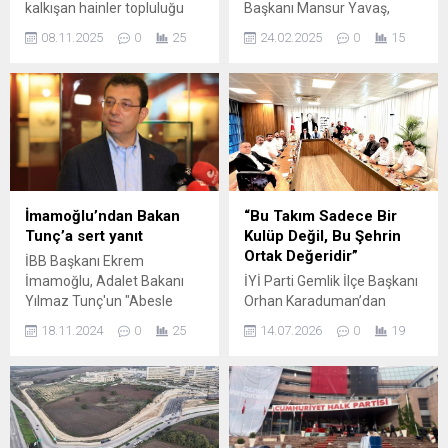
kalkışan hainler topluluğu
Başkanı Mansur Yavaş,
var" dedi.
hakkında 6 soruşturma
08.11.2025
0
25
24.02.2025
0
15
başlatılan İstanbul
Büyükşehir Belediye
Başkanı Ekrem
İmamoğlu'na destek mesajı
verdi. Yavaş, ön seçime dair
de dikkat çeken
açıklamalarda bulundu.
İmamoğlu’ndan Bakan
“Bu Takım Sadece Bir
Tunç’a sert yanıt
Kulüp Değil, Bu Şehrin
Ortak Değeridir”
İBB Başkanı Ekrem
İmamoğlu, Adalet Bakanı
İYİ Parti Gemlik İlçe Başkanı
Yılmaz Tunç'un "Abesle
Orhan Karaduman’dan
iştigal. Bu arkadaş sağa sola
Gemlikspor İçin Birlik
18.11.2024
0
25
14.07.2026
0
19
sataşmayı bırakıp
Çağrısı… TFF 3. Lig yolculuğu
İstanbul’un sorunlarıyla
öncesi Gemlikspor’un yeni
ilgilensin" sözlerine yanıt
dönem yapılanması için
verdi.
ikinci toplantı gerçekleştirildi.
Siyasi ayrışmaların bir
kenara bırakıldığı