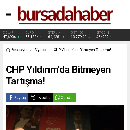
DOLAR
EURO
STERLİN
BIST 100
BITCOIN
47,6936
55,1834
64,4281
13.779,39
$64939
Anasayfa
Siyaset
CHP Yıldırım’da Bitmeyen Tartışma!
CHP Yıldırım’da Bitmeyen
Tartışma!
Paylaş
Tweetle
Gönder