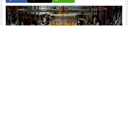
Yayınlama: 26.05.2026
A
A
+
-
0
Türkiye otomotiv sektörü geçen yılı Cumhuriyet tarihinin en
yüksek ihracat rakamıyla tamamladı. Sektörün gösterdiği
kararlı büyümeyle birlikte toplam ihracat hacmi 41,5 milyar