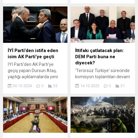
İmamoğlu yasa dışı bahis
alanında önemli bir gelişme
operasyonlarına değindi.
yaşandı. Cumhurbaşkanı
kararıyla kentte bulunan 4
taşınmaz, özelleştirme
kapsamına alındı. Resmi
Gazete’de yayımlanan karar,
Bursa halkı ve sağlık
sektörüyle ilgili geniş
İYİ Parti’den istifa eden
İttifakı çatlatacak plan:
yankılar uyandırdı.
isim AK Parti’ye geçti
DEM Parti buna ne
Özelleştirme listesinde yer
diyecek?
İYİ Parti'den AK Parti'ye
alan taşınmazlar arasında,
geçiş yapan Dursun Ataş,
'Terörsüz Türkiye' sürecinde
eski Bursa Devlet...
yaptığı açıklamalarda yeni
komisyon toplantıları devam
siyasi hedeflerini ve neden
ederken AKP'de de yasal
30.10.2024
0
35
14.10.2025
0
31
bu değişikliği tercih ettiğini
düzenleme çalışmaları
paylaşıyor. Siyasi arenada
başladı. DEM Parti 'umut
yaşanan bu önemli
hakkı' derken AKP'nin
gelişmeyi kaçırmayın!
planında teröristbaşına af
yok. Terörist başına 'umut
hakkı'nı geçtiğimiz yıl MHP
Genel Başkanı Devlet
Bahçeli de gündeme