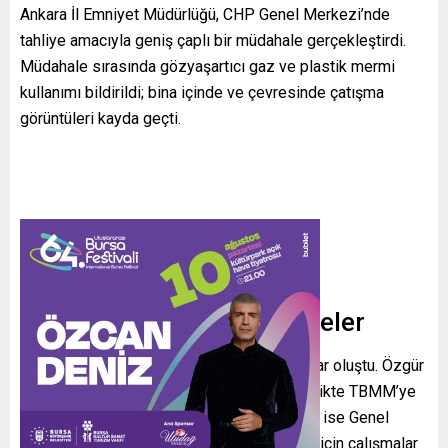
Ankara İl Emniyet Müdürlüğü, CHP Genel Merkezi’nde
tahliye amacıyla geniş çaplı bir müdahale gerçekleştirdi.
Müdahale sırasında gözyaşartıcı gaz ve plastik mermi
kullanımı bildirildi; bina içinde ve çevresinde çatışma
görüntüleri kayda geçti.
Genel Merkezdeki Gelişmeler
Olayların ardından parti binasında ciddi hasar oluştu. Özgür
Özel, binayı terk ederek destekçileriyle birlikte TBMM’ye
doğru yürüyüşe geçti; Kılıçdaroğlu’nun ekibi ise Genel
Merkez’e giriş yaptı ve hasarın giderilmesi için çalışmalar