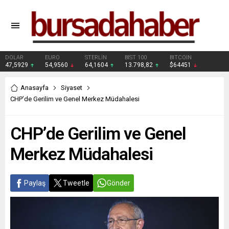
DOLAR
EURO
STERLİN
BIST 100
BITCOIN
47,5929
54,9560
64,1604
13.798,82
$64451
Anasayfa
Siyaset
CHP’de Gerilim ve Genel Merkez Müdahalesi
CHP’de Gerilim ve Genel
Merkez Müdahalesi
Paylaş
Tweetle
Gönder