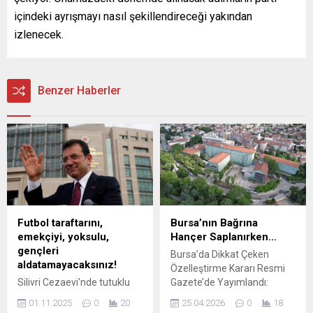
içindeki ayrışmayı nasıl şekillendireceği yakından
izlenecek.
Benzer Haberler
Futbol taraftarını,
Bursa’nın Bağrına
emekçiyi, yoksulu,
Hançer Saplanırken…
gençleri
Bursa’da Dikkat Çeken
aldatamayacaksınız!
Özelleştirme Kararı Resmi
Silivri Cezaevi'nde tutuklu
Gazete’de Yayımlandı:
bulunan CHP'nin
Sağlık Tesisleri Satışa
01.11.2025
0
20
25.04.2026
0
18
cumhurbaşkanı adayı Ekrem
Çıkıyor Bursa’da, sağlık