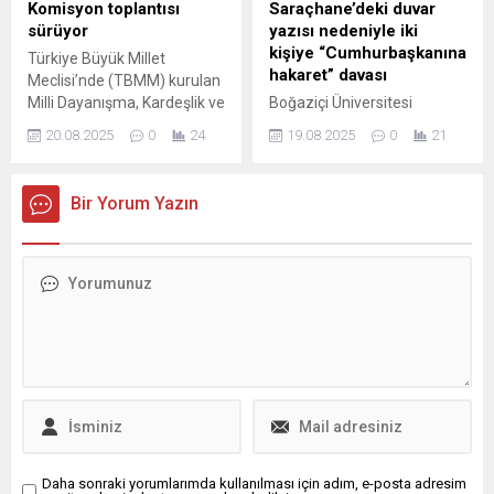
getirmişti.
Komisyon toplantısı
Saraçhane’deki duvar
sürüyor
yazısı nedeniyle iki
kişiye “Cumhurbaşkanına
Türkiye Büyük Millet
hakaret” davası
Meclisi’nde (TBMM) kurulan
Milli Dayanışma, Kardeşlik ve
Boğaziçi Üniversitesi
Demokrasi Komisyonu, dün
öğrencisi Selma Karpuz (21)
20.08.2025
0
24
19.08.2025
0
21
yapılan oturumun ardından
ve avukat Gökhan Türkoğlu,
bugün de devam edecek.
19 Mart 2025'te İstanbul
Toplantılarda, siyasi
Büyükşehir Belediye
Bir Yorum Yazın
partilerin belirlediği
Başkanı Ekrem
komisyon üyelerinin
İmamoğlu’nun gözaltına
dinlemek istediği kurumlar
alınmasının ardından
ve ...
Saraçhane’deki protestolar
sırasında bir duvara "Darbeci
AKP, diktatör ...
Daha sonraki yorumlarımda kullanılması için adım, e-posta adresim