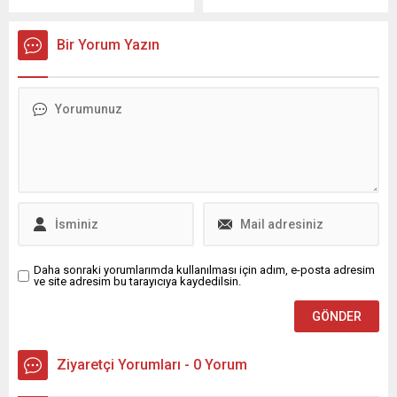
ve Gençlik Fonu'ndan
iddia ediliyor. Not, ölümden
yararlanan evlenecek
kısa bir süre önce yazıldığı
Bir Yorum Yazın
gençlere yüzde 5 ile yüzde
söylenen sözlerle dikkat
35 arasında özel indirimler
çekiyor ve federal yargıcın
sağlayacağını duyurdu.
kararıyla mühürlü olarak
saklandı. Yargıç, bu notun
tartışmalı gizliliğini kaldırma
talebini değerlendirirken,
Tartaglione’nun elinde
bulunan belgenin Epstein’in
intihar girişimini işaret...
Daha sonraki yorumlarımda kullanılması için adım, e-posta adresim
ve site adresim bu tarayıcıya kaydedilsin.
Ziyaretçi Yorumları - 0 Yorum