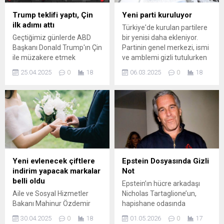
yürüdüğü anlar yer aldı.
mebbis.meb.gov.tr veya
personel.meb.gov.tr
Trump teklifi yaptı, Çin
Yeni parti kuruluyor
adreslerinden
ilk adımı attı
Türkiye'de kurulan partilere
gerçekleştirilebilir. Sonuç
Geçtiğimiz günlerde ABD
bir yenisi daha ekleniyor.
ekranında atanma durumu,
Başkanı Donald Trump'ın Çin
Partinin genel merkezi, ismi
yeni görevin bulunduğu
ile müzakere etmek
ve amblemi gizli tutulurken
il/okul ve atama türüne
istediğini söylemesi üzerine
açıklama için 23 Nisan Ulusal
ilişkin ayrıntılar yer alır.
25.04.2025
0
18
06.03.2025
0
18
Çin'den ilk somut adım geldi.
Egemenlik ve Çocuk
Yerleştirme...
Çin, ABD'den ithal edilen
Bayramı tercih edildi.
ürünlerden bazılarına, yüzde
125 gümrük vergilerinden
muafiyet sağlanmasını
onayladı.
Yeni evlenecek çiftlere
Epstein Dosyasında Gizli
indirim yapacak markalar
Not
belli oldu
Epstein’ın hücre arkadaşı
Aile ve Sosyal Hizmetler
Nicholas Tartaglione’un,
Bakanı Mahinur Özdemir
hapishane odasında
Göktaş, imzalanan
ölümüyle ilgili olaylar
30.04.2025
0
18
01.05.2026
0
17
protokolle 20 firmanın, Aile
yaşanırken bir not bulduğu