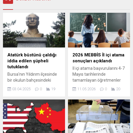
Atatürk büstünü çaldığı
2026 MEBBİS İl içi atama
iddia edilen şüpheli
sonuçları açıklandı
tutuklandı
İl içi atama başvurularını 4-7
Bursa'nın Yıldırım ilçesinde
Mayıs tarihlerinde
bir okulun bahçesindeki
tamamlayan öğretmenler
Atatürk büstünü çaldığı
için sonuçlar MEB
03.04.2025
0
19
11.05.2026
0
20
gerekçesiyle gözaltına
tarafından ilan edildi.
alınan zanlı tutuklandı.
Adaylar, tercih ve
Okulun güvenlik
yerleştirme bilgilerine
kamerasınca kaydedilen
ulaşmak için MEBBİS
görüntülerde, A.A'nın okul
üzerinden sorgulama
bahçesine girdikten sonra
yapabilecekler. Sonuç
Atatürk büstüne doğru
sorgulama işlemleri