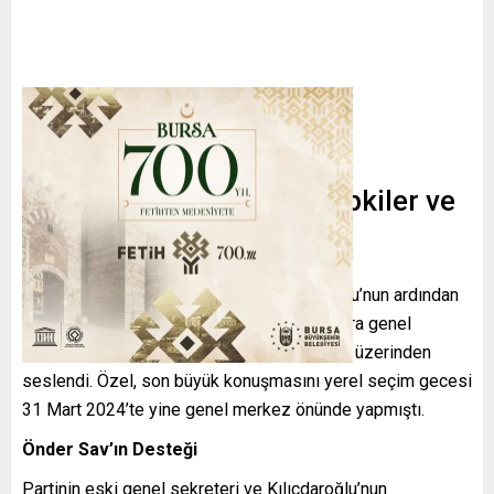
Genel Merkez Önünde Tepkiler ve
Konuşma
Olağanüstü toplanan Merkez Yönetim Kurulu’nun ardından
basın karşısına çıkan Özgür Özel, daha sonra genel
merkez önünde toplanan kalabalığa otobüs üzerinden
seslendi. Özel, son büyük konuşmasını yerel seçim gecesi
31 Mart 2024’te yine genel merkez önünde yapmıştı.
Önder Sav’ın Desteği
Partinin eski genel sekreteri ve Kılıçdaroğlu’nun