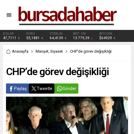
DOLAR
EURO
STERLİN
BIST 100
BITCOIN
47,7111
55,1881
64,4139
13.779,39
$64929
Anasayfa
Manşet
,
Siyaset
CHP’de görev değişikliği
CHP’de görev değişikliği
Paylaş
Tweetle
Gönder