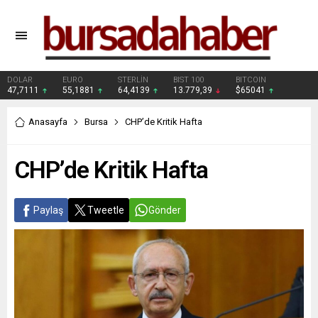
DOLAR
EURO
STERLİN
BIST 100
BITCOIN
47,7111
55,1881
64,4139
13.779,39
$65041
Anasayfa
Bursa
CHP’de Kritik Hafta
CHP’de Kritik Hafta
Paylaş
Tweetle
Gönder