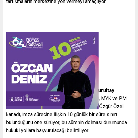
tartışmaların merkezine yön vermeyi amaçlıyor.
Kurultay İmzası ve Süreç
Tartışması
Delegeler tarafından sunulan
olağanüstü kurultay
çağrısına ilişkin imzaların değerlendirilmesi, MYK ve PM
toplantılarının ana gündem maddesi olacak. Özgür Özel
kanadı, imza sürecine ilişkin 10 günlük bir süre sınırı
bulunduğunu öne sürüyor; bu sürenin dolması durumunda
hukuki yollara başvurulacağı belirtiliyor.