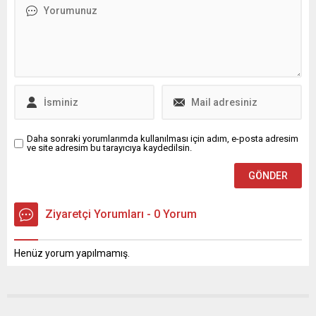
Yücel Dünya Klasikleri
yapıldığı etkinlikte, barış ve
Kütüphanesi’nde
adalet mesajları verildi.
düzenlenen Kolektif Okuma
Nilüfer Belediyesi, 1 Eylül
Etkinliği’nde bir araya gelen
Dünya Barış Günü’nü
kitapseverler, Dr. Serkan
“Sözümüz de sesimiz de
Karaismailoğlu’nun ‘Kalk Bi
barış...
Dopamin Demle’ adlı kitabı
üzerinden nörobilimin...
Daha sonraki yorumlarımda kullanılması için adım, e-posta adresim
ve site adresim bu tarayıcıya kaydedilsin.
Ziyaretçi Yorumları - 0 Yorum
Henüz yorum yapılmamış.