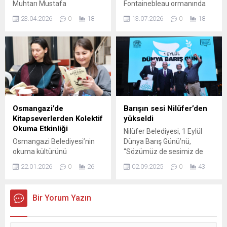
Muhtarı Mustafa
Fontainebleau ormanında
Aydın ile...
Süleyman’dan Sert
başlayan yangın, sıcak hava
23.04.2026
0
18
13.07.2026
0
18
Açıklamalar: “Hem
dalgasının etkisiyle hızla
İstihdamda Hem Hizmette
büyüyerek gece boyunca
Sahadayız, Ancak Sorunlar
400’den fazla itfaiyecinin
Birikiyor” Osmangazi
müdahalesiyle kontrol altına
Çiftehavuzlar Mahalle
alınmaya çalışıldı. Alevler,
Muhtarı Mustafa Süleyman,
otoyol kenarında başlayıp
son açıklamalarında hem
güçlü rüzgarlarla yayılarak
mahalle çalışmaları hem de
yüzlerce hektarlık alanı
yerel yönetim hizmetlerine
etkiledi. Yangına müdahale
Osmangazi’de
Barışın sesi Nilüfer’den
ilişkin dikkat çeken
kapsamında Pazartesi günü
Kitapseverlerden Kolektif
yükseldi
değerlendirmelerde
iki Canadair tipi söndürme
Okuma Etkinliği
Nilüfer Belediyesi, 1 Eylül
bulundu. Süleyman, 7 yıllık
uçağı sevk edilirken, ekipler
Osmangazi Belediyesi’nin
Dünya Barış Günü’nü,
görev süresi boyunca
gece boyunca karadan ve
okuma kültürünü
“Sözümüz de sesimiz de
yaklaşık 1700 vatandaşa
havadan çalışma...
yaygınlaştırmak ve kültürel
barış için” sloganıyla
istihdam sağlanmasına
22.01.2026
0
26
02.09.2025
0
43
birlikteliği artırmak amacıyla
düzenlediği etkinlikle kutladı.
aracılık ettiklerini
hayata geçirdiği Kolektif
“Komünist Osman” belgesel
belirterek,...
Okuma etkinliğinde Dr.
gösterimi, “Barış İçin Önce
Bir Yorum Yazın
Serkan Karaismailoğlu’nun
Adalet” söyleşisi ve Türk-
‘Kalk Bi Dopamin Demle’
Yunan ezgilerinin
kitabı ele alındı. Hasan Ali
seslendirildiği konserin