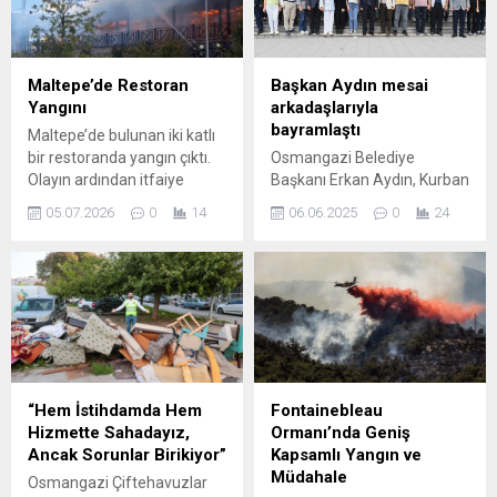
Maltepe’de Restoran
Başkan Aydın mesai
Yangını
arkadaşlarıyla
bayramlaştı
Maltepe’de bulunan iki katlı
bir restoranda yangın çıktı.
Osmangazi Belediye
Olayın ardından itfaiye
Başkanı Erkan Aydın, Kurban
ekipleri kısa sürede sevk
Bayramı öncesi mesai
05.07.2026
0
14
06.06.2025
0
24
edilerek alevlere müdahale
arkadaşlarıyla bir araya
etmeye başladı. Yangın,
gelerek bayramlarını tebrik
restoranın arka kısmına
etti. Osmangazi Belediye
doğru yayılma riski taşıdığı
Başkanı Erkan Aydın, Kurban
için ekipler önceliği alevlerin
Bayramı öncesi son mesai
ormanlık alana sıçramasını
gününde Osmangazi
engellemeye verdi.
Belediyesi’nin merkez bina
Çalışmalar aralıksız sürüyor
ve ilçenin farklı noktalarında
ve çevredeki güvenlik
bulunan hizmet birimlerini
“Hem İstihdamda Hem
Fontainebleau
önlemleri artırıldı.
dolaşarak personel ile
Hizmette Sahadayız,
Ormanı’nda Geniş
Operasyon ve Önlemler
bayramlaştı. Bayramlaşma
Ancak Sorunlar Birikiyor”
Kapsamlı Yangın ve
İtfaiye ekiplerinin...
törenine Osmangazi
Müdahale
Osmangazi Çiftehavuzlar
Belediye Başkanı Erkan