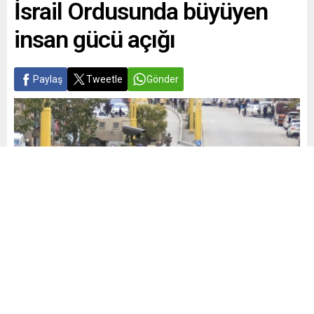
İsrail Ordusunda büyüyen
insan gücü açığı
Paylaş
Tweetle
Gönder
Yayınlama: 20.05.2026
+
-