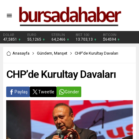
DOLAR
EURO
STERLİN
BIST 100
BITCOIN
47,5851
55,1265
64,2466
13.703,13
$64594
Anasayfa
Gündem
,
Manşet
CHP’de Kurultay Davaları
CHP’de Kurultay Davaları
Paylaş
Tweetle
Gönder