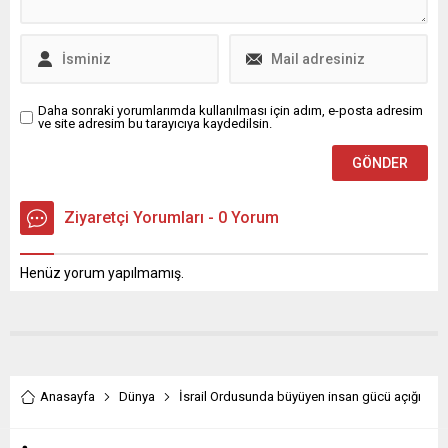
çekimlere göz yuman
mahkeme heyeti acilen
açığa alınmalıdır. HSK’yı
göreve davet ediyorum”
ifadelerini kullandı.
Daha sonraki yorumlarımda kullanılması için adım, e-posta adresim
ve site adresim bu tarayıcıya kaydedilsin.
Ziyaretçi Yorumları - 0 Yorum
Henüz yorum yapılmamış.
Anasayfa
Dünya
İsrail Ordusunda büyüyen insan gücü açığı