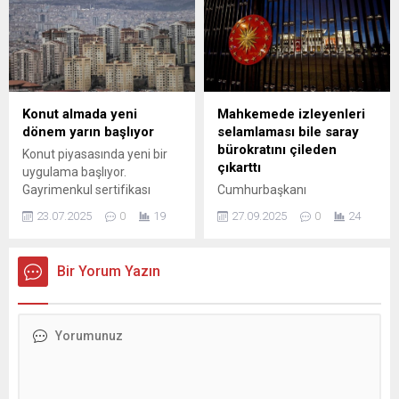
dairenin ikinci kişiye de
sürücülerin sürücü
devredildiğini öğrendi.
belgelerinin hangi şartlarda
Abonelik işlemlerini
ve usullerle iptal edileceğinin
yaptırmasına rağmen, tapu
kanun yerine yönetmelikle ...
devri süreçlerinde sürekli
oyalandığını ve durumun
şüpheli olduğunu fark etti.
Konut almada yeni
Mahkemede izleyenleri
Mağdur, tüketici
dönem yarın başlıyor
selamlaması bile saray
mahkemesine başvurarak
bürokratını çileden
Konut piyasasında yeni bir
dairenin gerçek alıcısı
çıkarttı
uygulama başlıyor.
olduğunu, yüklenici ile
Gayrimenkul sertifikası
Cumhurbaşkanı
emlakçı...
modeliyle vatandaşlar,
Başdanışmanı Oktay Saral,
23.07.2025
0
19
27.09.2025
0
24
küçük birikimlerle konut
İBB Başkanı Ekrem
projelerine yatırım
İmamoğlu’nun "bilirkişi
yapabilecek.
davası" kapsamında tutuklu
Bir Yorum Yazın
olarak hakim karşısına çıktığı
duruşmada dün çekilen
görüntülerle ilgili tepki
gösterdi. Saral, görüntülerin
mahkeme salonunda
kaydedilmesine izin
verilmesine ilişkin, “Bu