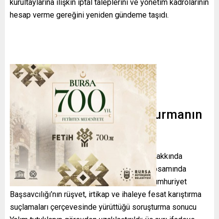
kurultaylarına ilişkin iptal taleplerini ve yönetim kadrolarının
hesap verme gereğini yeniden gündeme taşıdı.
Etkin pişmanlık ve soruşturmanın
seyri
Uşak eski Belediye Başkanı
Özkan Yalım
hakkında
yürütülen soruşturmada, etkin pişmanlık kapsamında
verdiği ifadeler önemli yer tuttu. İstanbul Cumhuriyet
Başsavcılığı’nın rüşvet, irtikap ve ihaleye fesat karıştırma
suçlamaları çerçevesinde yürüttüğü soruşturma sonucu