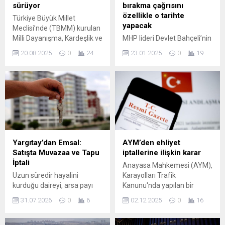
sürüyor
bırakma çağrısını
özellikle o tarihte
Türkiye Büyük Millet
yapacak
Meclisi’nde (TBMM) kurulan
Milli Dayanışma, Kardeşlik ve
MHP lideri Devlet Bahçeli’nin
Demokrasi Komisyonu, dün
1 Ekim 2024’te "Meclis’te
20.08.2025
0
24
23.01.2025
0
19
yapılan oturumun ardından
konuşsun" çağrısıyla
bugün de devam edecek.
başlayıp 3 DEM Partili ismin
Toplantılarda, siyasi
oluşturduğu İmralı Heyeti
partilerin belirlediği
aracılığıyla terör örgütü PKK
komisyon üyelerinin
lideri Abdullah Öcalan'ın
dinlemek istediği kurumlar
mektubunun iletilmesiyle
ve ...
ilerleyen süreç Meclis'te
bulunan ...
Yargıtay’dan Emsal:
AYM’den ehliyet
Satışta Muvazaa ve Tapu
iptallerine ilişkin karar
İptali
Anayasa Mahkemesi (AYM),
Uzun süredir hayalini
Karayolları Trafik
kurduğu daireyi, arsa payı
Kanunu'nda yapılan bir
karşılığı yapılan binadan
düzenlemeyi anayasaya
31.07.2026
0
6
02.12.2025
0
16
satın alan tüketici, yeni evine
aykırı bularak iptal etti. Söz
taşındıktan sonra aynı
konusu düzenleme, aday