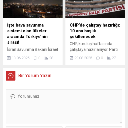
getirdi. Toplam 35 ülkenin
yer aldığı organizasyonda
bazı katılımcılar çekilme
kararı aldı; İspanya,
Hollanda, İzlanda, İrlanda ve
İşte hava savunma
CHP’de çalıştay hazırlığı:
Slovenya yarışmadan
sistemi olan ülkeler
10 ana başlık
çekilen ülkeler arasında.
arasında Türkiye’nin
şekillenecek
Protestolar ve Sanatçı
sırası!
CHP, kuruluş haftasında
Tepkileri Uluslararası...
İsrail Savunma Bakanı İsrael
çalıştaya hazırlanıyor. Parti
Katz, İran'ın başkenti
programı 10 ana başlıkta
13.06.2025
0
28
29.08.2025
0
27
Tahran’da bulunan nükleer
şekillenecek
tesisler ile siyasi hedeflere
yönelik hava saldırısı
Bir Yorum Yazın
gerçekleştirdiklerini açıkladı.
World Population Review
tarafından yapılan
araştırmada, savunma
bütçeleri, ileri teknolojiler,
tehdit algılama hızları ve
karşılık verme yetenekleri
gibi kriterler dikkate alınarak
en güçlü hava savunma