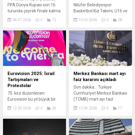
FIFA Dünya Kupası son 16
Nilüfer Belediyespor
turunda çeyrek finale kalma
Basketbol Kız Takımı, U16 ve
mücadelesinde karşı karşıya
U18 kategorilerinde
06.07.2026
0
12
10.02.2026
0
28
geliyor. Futbolseverler için
kazandıkları Bursa
heyecanın yüksek olacağı bu
şampiyonluğu kupalarını
randevu, iki güçlü ekip
Nilüfer Belediye Başkanı
arasındaki taktiksel
Şadi Özdemir’e sundu.
kapışmaya sahne olacak.
Sporcuları ve teknik ekibi
Maç bu akşam saat
tebrik eden Başkan Şadi
22.00‘de başlayacak ve TRT
Özdemir, “Nilüfer bir kadın
1 kanalından canlı olarak
şehri ve biz her zaman spor
yayınlanacak. Karşılaşma
yapan kızlarımızın
Eurovision 2025: İsrail
Merkez Bankası mart ayı
Dallas Stadı‘ında oynanacak
yanındayız” dedi. Bursa’da
Tartışmaları ve
faiz kararını açıkladı
ve...
düzenlenen basketbol
Protestolar
Son dakika... Türkiye
turnuvaların önemli
70. kez düzenlenen
Cumhuriyet Merkez Bankası
başarılara imza atan
Eurovision bu yıl büyük bir
(TCMB) mart ayı faiz
Nilüfer...
tartışmanın merkezinde.
kararını açıkladı. Merkez
12.05.2026
0
26
12.03.2026
0
17
İsrail’in katılımı, yarışmayı
Bankası beklentiler
sadece müzikal bir etkinlik
doğrultusunda faizi yüzde
olmaktan çıkararak siyasi
37'de sabit bıraktı.
tepkilerin odağı haline