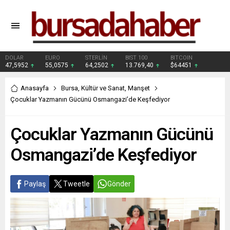
DOLAR
EURO
STERLİN
BIST 100
BITCOIN
47,5952
55,0575
64,2502
13.769,40
$64451
Anasayfa
Bursa
,
Kültür ve Sanat
,
Manşet
Çocuklar Yazmanın Gücünü Osmangazi’de Keşfediyor
Çocuklar Yazmanın Gücünü
Osmangazi’de Keşfediyor
Paylaş
Tweetle
Gönder