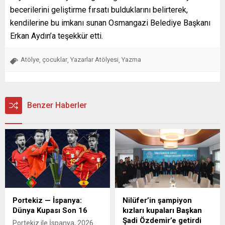
becerilerini geliştirme fırsatı bulduklarını belirterek,
kendilerine bu imkanı sunan Osmangazi Belediye Başkanı
Erkan Aydın’a teşekkür etti.
Atölye
çocuklar
Yazarlar Atölyesi
Yazma
,
,
,
Benzer Haberler
Portekiz — İspanya:
Nilüfer’in şampiyon
Dünya Kupası Son 16
kızları kupaları Başkan
Şadi Özdemir’e getirdi
Portekiz ile İspanya, 2026