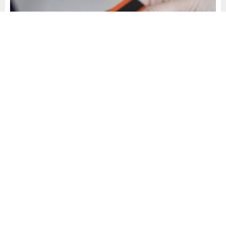
Yayınlama: 08.08.2025
A
A
+
-
0
Yüksek faiz, dalgalı ekonomi ve giderek daralan finansman
kanalları Türkiye’de hem vatandaşın hem de işletmelerin
belini bükmeye devam ediyor. Türkiye Bankalar Birliği
(TBB) Risk Merkezi’nin haziran ayı verilerine göre, bireysel
ve ticari kredi borçlarının toplamı 20 trilyon 251 milyar
liraya ulaştı. Borçlanmalar artarken geri ödemelerdeki