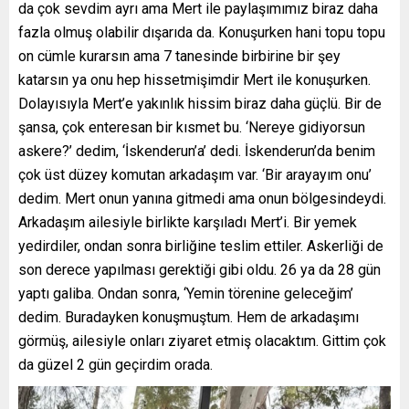
da çok sevdim ayrı ama Mert ile paylaşımımız biraz daha
fazla olmuş olabilir dışarıda da. Konuşurken hani topu topu
on cümle kurarsın ama 7 tanesinde birbirine bir şey
katarsın ya onu hep hissetmişimdir Mert ile konuşurken.
Dolayısıyla Mert’e yakınlık hissim biraz daha güçlü. Bir de
şansa, çok enteresan bir kısmet bu. ‘Nereye gidiyorsun
askere?’ dedim, ‘İskenderun’a’ dedi. İskenderun’da benim
çok üst düzey komutan arkadaşım var. ‘Bir arayayım onu’
dedim. Mert onun yanına gitmedi ama onun bölgesindeydi.
Arkadaşım ailesiyle birlikte karşıladı Mert’i. Bir yemek
yedirdiler, ondan sonra birliğine teslim ettiler. Askerliği de
son derece yapılması gerektiği gibi oldu. 26 ya da 28 gün
yaptı galiba. Ondan sonra, ‘Yemin törenine geleceğim’
dedim. Buradayken konuşmuştum. Hem de arkadaşımı
görmüş, ailesiyle onları ziyaret etmiş olacaktım. Gittim çok
da güzel 2 gün geçirdim orada.