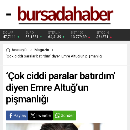
DOLAR
EURO
STERLİN
BIST 100
BITCOIN
47,7111
55,1881
64,4139
13.779,39
$64871
Anasayfa
Magazin
‘Çok ciddi paralar batırdım’ diyen Emre Altuğ’un pişmanlığı
‘Çok ciddi paralar batırdım’
diyen Emre Altuğ’un
pişmanlığı
Paylaş
Tweetle
Gönder