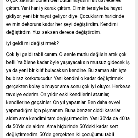
o çok sıkıntılı dönemden bütün hayatımı alt üst ederek
çıktım. Yani hani yıkarak çıktım. Elimin tersiyle bu hayat
gidiyor, yeni bir hayat geliyor diye. Çocuklarım haricinde
evimin dekoruna kadar her şeyi değiştirdim. Kendimi
değiştirdim. Yüz seksen derece değiştirdim.
İyi geldi mi değiştirmek?
Çok iyi geldi tabii canım. O senle mutlu değilsin artık çok
belli. Ya ölene kadar öyle yaşayacaksın mutsuz gidecek iş
ya da yeni bir kılıf bulacaksın kendine. Bu zaman alır. İşte
bu biraz korkutucudur. Yani kendini o kadar değiştirmek
gerçekten kolay olmuyor ama sonu çok iyi oluyor. Herkese
tavsiye ederim. On yıldır eski kendilerini atsınlar,
kendilerine geçsinler. On yıl yapsınlar. Ben daha evvel
yapmadığım için pişmanım. Buna benzer ciddi kararlar
aldım ama kendimi tam değiştirmedim. Yani 30’da da 40’ta
da 50’de de aldım. Ama hiçbirinde 50’deki kadar sert
değiştirmedim. 50’de gerçekten iki çocuğumu tabii