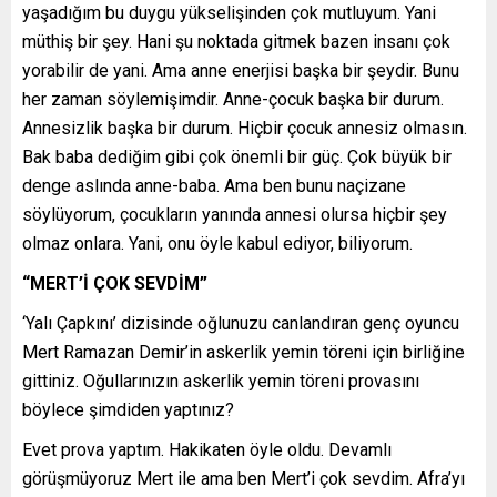
yaşadığım bu duygu yükselişinden çok mutluyum. Yani
müthiş bir şey. Hani şu noktada gitmek bazen insanı çok
yorabilir de yani. Ama anne enerjisi başka bir şeydir. Bunu
her zaman söylemişimdir. Anne-çocuk başka bir durum.
Annesizlik başka bir durum. Hiçbir çocuk annesiz olmasın.
Bak baba dediğim gibi çok önemli bir güç. Çok büyük bir
denge aslında anne-baba. Ama ben bunu naçizane
söylüyorum, çocukların yanında annesi olursa hiçbir şey
olmaz onlara. Yani, onu öyle kabul ediyor, biliyorum.
“MERT’İ ÇOK SEVDİM”
‘Yalı Çapkını’ dizisinde oğlunuzu canlandıran genç oyuncu
Mert Ramazan Demir’in askerlik yemin töreni için birliğine
gittiniz. Oğullarınızın askerlik yemin töreni provasını
böylece şimdiden yaptınız?
Evet prova yaptım. Hakikaten öyle oldu. Devamlı
görüşmüyoruz Mert ile ama ben Mert’i çok sevdim. Afra’yı