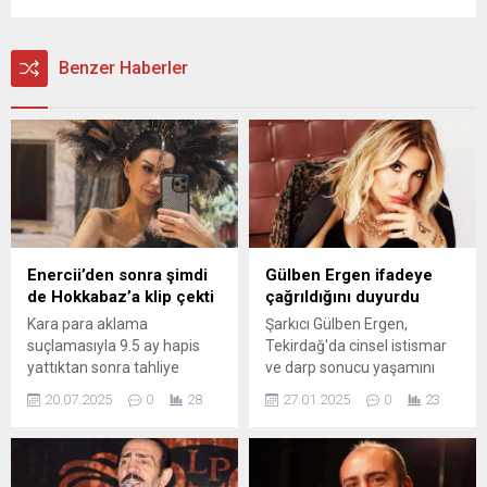
Benzer Haberler
Enercii’den sonra şimdi
Gülben Ergen ifadeye
de Hokkabaz’a klip çekti
çağrıldığını duyurdu
Kara para aklama
Şarkıcı Gülben Ergen,
suçlamasıyla 9.5 ay hapis
Tekirdağ'da cinsel istismar
yattıktan sonra tahliye
ve darp sonucu yaşamını
edilen Dilan Polat,
yitiren Sıla bebek hakkında X
20.07.2025
0
28
27.01.2025
0
23
hatalarından ders çıkartmak
hesabından yaptığı paylaşım
yerine yeni şarkısı
nedeniyle şikayet edildi. Bu
'Hokkabaz'a bir de kip çekti.
konuda ifade vermek üzere
"Keyfimi bozamaz üç beş
savcılığa çağrıldığını duyuran