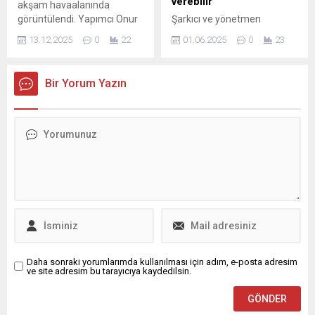
verebilir
akşam havaalanında
görüntülendi. Yapımcı Onur
Şarkıcı ve yönetmen
Güvenatam ile aşk yaşadığı
Mahsun Kırmızıgül, Harbiye
13.12.2025
0
22
01.06.2025
0
23
iddialarını kabul eden Erçel,
Açıkhava'da artık sadece
"Daha çok yeni. O kadar yeni
parayı veren herkesin
bir durum ki..." dedi.
konser verebildiği sıradan bir
Bir Yorum Yazın
mekân haline geldiğini
söyledi.
Daha sonraki yorumlarımda kullanılması için adım, e-posta adresim
ve site adresim bu tarayıcıya kaydedilsin.