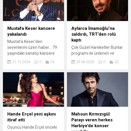
hokkabaz" diyen Polat'a
Ergen "Hakkımda yapılan
sosyal medyada tepki yağdı.
şikayeti onur sayarak
gideceğim ifademi
vermeye" dedi.
Mustafa Keser kansere
Aylarca İmamoğlu’na
yakalandı
saldırdı, TRT’den rolü
kaptı
Mustafa Keser'den
sevenlerini üzen haber... 79
Çok Güzel Hareketler Bunlar
yaşındaki sanatçı kansere
programı ile ünlenen ve
yakalandığını açıkladı.
uzun zamandır projelerde
21.12.2024
0
16
23.06.2025
0
22
kendisine yer bulamayan
oyuncu Metin Yıldız, sosyal
medya hesabından İBB
Başkanı Ekrem
İmamoğlu'na yönelik yaptığı
tepki çeken paylaşımlarının
ardından iş buldu. Yıldız'ın
TRT'nin "Mehmed: Fetihler
Sultanı" dizisinin kadrosuna
Hande Erçel yeni aşkını
Mahsun Kırmızıgül:
dahil edildiği öğrenildi.
itiraf etti
Parayı veren herkes
Harbiye’de konser
Oyuncu Hande Erçel önceki