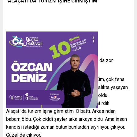
“ALAÇATI’DA TURİZM İŞİNE GİRMİŞTİM”
Emre Altuğ da ayrılık ötesi, aile kayıplarında da zor
süreçler yaşadı, değil mi?
Çok. Şöyle söyleyeyim gerçekten dibi gördüm, çok fena
oldum. Yani pek kimse bunu bilmez. Çok ortalıkta yaşayan
bir adam değilim böyle şeyleri. Arka arkaya oldu.
Boşandım, annem öldü, çok ciddi bir para batırdık.
Alaçatı’da turizm işine girmiştim. O battı. Arkasından
babam öldü. Çok ciddi şeyler arka arkaya oldu. Ama insan
kendisi istediği zaman bütün bunlardan sıyrılıyor, çıkıyor.
Güzel de çıkıyor.