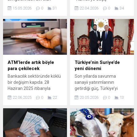
Bursa Ulu Cami için
Konferansı ve “Kırcaali
15.05.2026
0
31
22.04.2026
0
34
yürütülen yenileme
Efsanesi” Belgeseli
çalışmaları kapsamında
Gençlerle Buluştu BULTÜRK
hazırlanan özel halılar,
Derneği, Bursa’da tarih ve
anlamlı bir ziyaretle yerinde
kültür bilincini
incelendi. Bursa Ulu Cami
güçlendirmeye yönelik
Onarım, Donatım ve Bakım
dikkat çeken bir etkinliğe
Derneği Başkanı Hilmi Şanlı
imza attı. Hürriyet Anadolu
öncülüğünde
Lisesi ev sahipliğinde
gerçekleştirilen ziyaret, hem
düzenlenen programda,
ATM’lerde artık böyle
Türkiye’nin Suriye’de
tarihi mabede verilen önemi
“Rumeli’ye Geçiş” konulu
para çekilecek
yeni dönemi
hem de yürütülen
konferans ile “Kırcaali
Bankacılık sektöründe köklü
Son yıllarda savunma
çalışmanın taşıdığı...
Efsanesi” belgesel gösterimi
bir değişim kapıda. 28
sanayii yatırımlarının
bir araya getirilerek
Haziran 2025 itibarıyla
getirdiği güç, Türkiye’yi
öğrencilere kapsamlı bir
Avrupa'nın bazı ülkelerinde
bölgesel aktörlükten küresel
tarih perspektifi sunuldu.
22.06.2025
0
22
20.05.2026
0
13
yeni nesil erişilebilir ATM’ler
düzeye taşıyan somut
Tarihsel...
devreye giriyor. Bu
adımların önünü açtı.
dönüşüm, Avrupa Birliği
Ambargoların etkisini geride
Erişilebilirlik Yasası
bırakan ülke, Suriye
doğrultusunda hayata
sahasında sessiz ama etkili
geçiriliyor ve özellikle ...
bir dönüşüm sürecine girdi.