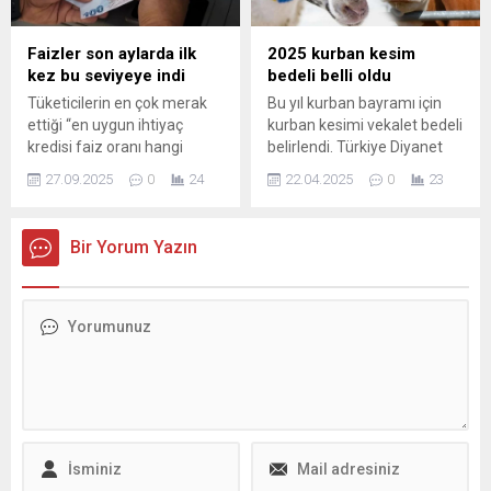
The Jerusalem Post’un
değerlendirmesine göre,
Aralık 2024’te Suriye’de
Faizler son aylarda ilk
2025 kurban kesim
yaşanan gelişmeler birçok
kez bu seviyeye indi
bedeli belli oldu
aktör için yeni dengeler
Tüketicilerin en çok merak
Bu yıl kurban bayramı için
anlamına geliyor; Türkiye
ettiği “en uygun ihtiyaç
kurban kesimi vekalet bedeli
içinse...
kredisi faiz oranı hangi
belirlendi. Türkiye Diyanet
bankada?” sorusuna yanıt
Vakfının 2025 yılı vekaletle
27.09.2025
0
24
22.04.2025
0
23
netleşiyor. Bankaların yeni
kurban kesim bedeli yurt
müşteri kampanyalarıyla
içinde 13 bin 500, yurt
faiz oranları son aylardaki
dışında 5 bin 450 lira oldu.
Bir Yorum Yazın
en düşük seviyelere çekildi.
ARTIŞ YÜZDE 15'TE
150 bin TL’lik kredi için geri
TUTULDU Geçen yıl kurban
ödeme tutarı da dip
kesim bedeli ...
seviyelere geriledi.