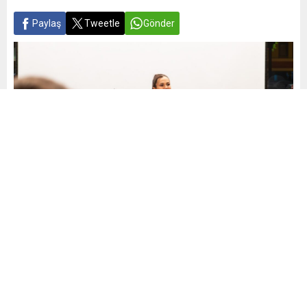
Paylaş
Tweetle
Gönder
Yayınlama: 16.05.2026
A
A
+
-
0
AFED Arama Kurtarma Federasyonu, toplumun afetlere
karşı yalnızca fiziksel değil, aynı zamanda psikolojik