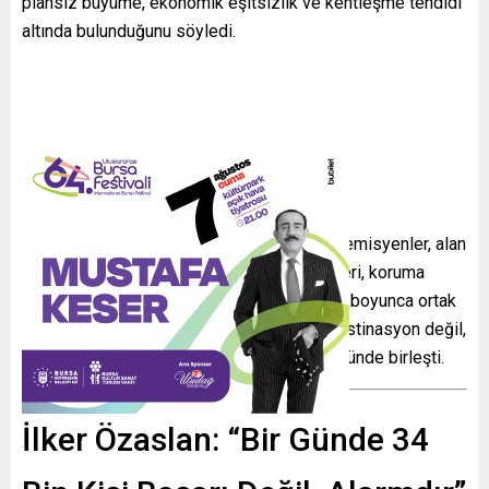
plansız büyüme, ekonomik eşitsizlik ve kentleşme tehdidi
altında bulunduğunu söyledi.
Katılımcılar arasında yerel yöneticiler, akademisyenler, alan
başkanlığı uzmanları, sivil toplum temsilcileri, koruma
uzmanları ve köy sakinleri yer aldı. Toplantı boyunca ortak
görüş, Cumalıkızık’ın “sadece turistik bir destinasyon değil,
yaşayan bir kültürel miras alanı” olduğu yönünde birleşti.
İlker Özaslan: “Bir Günde 34