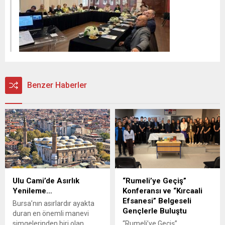
Benzer Haberler
Ulu Cami’de Asırlık
“Rumeli’ye Geçiş”
Yenileme…
Konferansı ve “Kırcaali
Efsanesi” Belgeseli
Bursa’nın asırlardır ayakta
Gençlerle Buluştu
duran en önemli manevi
simgelerinden biri olan
“Rumeli’ye Geçiş”