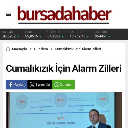
DOLAR
EURO
STERLİN
BIST 100
BITCOIN
47,5952
55,0575
64,2502
13.769,40
$64451
Anasayfa
Gündem
Cumalıkızık İçin Alarm Zilleri
Cumalıkızık İçin Alarm Zilleri
Paylaş
Tweetle
Gönder