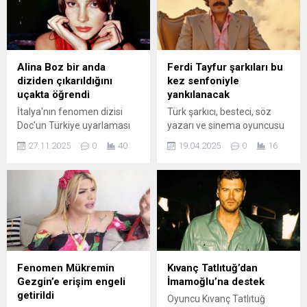
Alina Boz bir anda
Ferdi Tayfur şarkıları bu
diziden çıkarıldığını
kez senfoniyle
uçakta öğrendi
yankılanacak
İtalya'nın fenomen dizisi
Türk şarkıcı, besteci, söz
Doc'un Türkiye uyarlaması
yazarı ve sinema oyuncusu
daha başlamadan gündem
Ferdi Tayfur evinde
27.11.2025
0
40
19.04.2025
0
16
oldu. Başrolde olan Alina
rahatsızlanarak hastaneye
Boz diziden bir anda çıkarıldı
kaldırılmış ve yoğun bakıma
ve bunu da uçaktayken
alınmıştı. Hastanede devam
öğrendi.
eden tedavisi sırasında 2
Ocak 2025'te hayatını
kaybeden sanatçının
sevenleri gözyaşlarına ...
Fenomen Mükremin
Kıvanç Tatlıtuğ’dan
Gezgin’e erişim engeli
İmamoğlu’na destek
getirildi
Oyuncu Kıvanç Tatlıtuğ