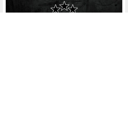
Yayınlama: 12.04.2025
A
A
+
-
0
Beşiktaş Kulübü’nün mali tablosu, bugün gerçekleşen
Yüksek Divan Kurulu Toplantısı’nda kamuoyuyla paylaşıldı.
Toplantıda siyah-beyazlı kulübün güncel borcu 15 milyar
65 milyon 312 bin 308 TL olarak açıklandı.