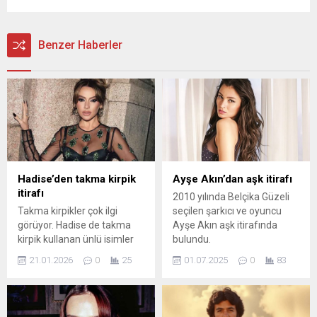
Benzer Haberler
Hadise’den takma kirpik
Ayşe Akın’dan aşk itirafı
itirafı
2010 yılında Belçika Güzeli
Takma kirpikler çok ilgi
seçilen şarkıcı ve oyuncu
görüyor. Hadise de takma
Ayşe Akın aşk itirafında
kirpik kullanan ünlü isimler
bulundu.
arasında yer alıyor. Ünlü
21.01.2026
0
25
01.07.2025
0
83
şarkıcı geçen gün katıldığı bir
programda da takma
kirpikleriyle ilgili bir itirafta
bulundu.