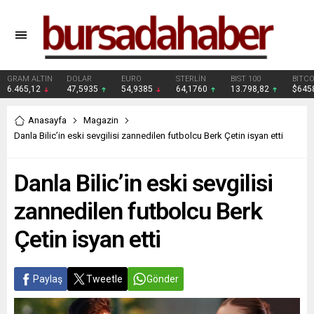
GRAM ALTIN
DOLAR
EURO
STERLİN
BIST 100
BITCO
6.465,12
47,5935
54,9385
64,1760
13.798,82
$645
Anasayfa
Magazin
Danla Bilic’in eski sevgilisi zannedilen futbolcu Berk Çetin isyan etti
Danla Bilic’in eski sevgilisi
zannedilen futbolcu Berk
Çetin isyan etti
Paylaş
Tweetle
Gönder