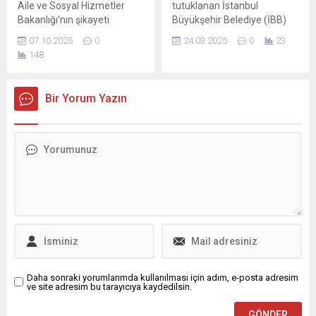
Aile ve Sosyal Hizmetler
tutuklanan İstanbul
Bakanlığı'nın şikayeti
Büyükşehir Belediye (İBB)
sonrası, sosyal medya
Başkanı Ekrem
07.10.2025
0
24.03.2025
0
23
fenomeni Mükremin
İmamoğlu'na destek mesajı
148
Gezgin’in Instagram
paylaştı.
hesabına Türkiye'den erişim
engeli getirildi. Mükremin
Bir Yorum Yazın
Gezgin'in erkek çocuklara
"Ben kadınım değil mi?"
dediği videolar nedeniyle
suç ...
Daha sonraki yorumlarımda kullanılması için adım, e-posta adresim
ve site adresim bu tarayıcıya kaydedilsin.