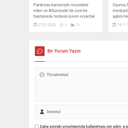
Pankreas kanseriyle mücadele
Oyuncu N
eden ve Altunizade'de özel bir
medyada 
hastanede tedavisi süren oryantal
aşkını h
Tanyeli, sağlık durumuyla ilgili yeni
27.02.2025
0
15
18.11.
bir açıklama yaptı.
Bir Yorum Yazın
Daha sonraki yorumlarımda kullanılması için adım, e-p