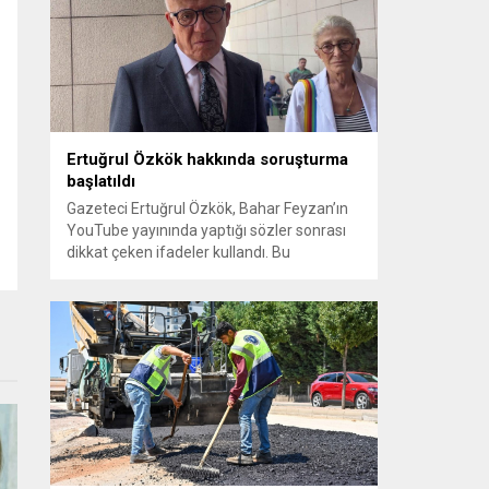
sayılması ve meclis içindeki yönlendirmeler
kamuoyunda tepkilere yol açtı. Seçim
sürecinde yaşanan gelişmeler, parti
grupları arasındaki gerilimi artırdı. CHP’nin...
Ertuğrul Özkök hakkında soruşturma
başlatıldı
Gazeteci Ertuğrul Özkök, Bahar Feyzan’ın
YouTube yayınında yaptığı sözler sonrası
dikkat çeken ifadeler kullandı. Bu
açıklamalar üzerine İstanbul Cumhuriyet
Başsavcılığı tarafından Özkök hakkında
‘Cumhurbaşkanına hakaret’ suçundan
re’sen soruşturma başlatıldı. Özkök,
hakkındaki soruşturma kapsamında
Çağlayan’daki İstanbul Adalet Sarayı’na
giderek savcılığa ifade verdi. İfadesinin
ardından adliyeden ayrıldığı bildirildi.
Programdaki sözleri ve savunması...