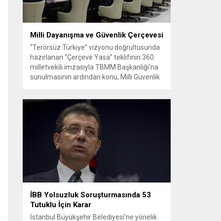
Milli Dayanışma ve Güvenlik Çerçevesi
“Terörsüz Türkiye” vizyonu doğrultusunda
hazırlanan “Çerçeve Yasa” teklifinin 360
milletvekili imzasıyla TBMM Başkanlığı’na
sunulmasının ardından konu, Milli Güvenlik
Kurulu (MGK) toplantısında ele alınmıştır.
Toplantı sonrası yayımlanan sekiz
maddelik bildiri, ülke güvenliği ve bölgesel
gelişmelere dair değerlendirmeleri
içermektedir. Yaklaşık 2 saat 15 dakika
süren oturumun sonuç metninde; terörle
mücadele, bölgesel istikrar,...
İBB Yolsuzluk Soruşturmasında 53
Tutuklu İçin Karar
İstanbul Büyükşehir Belediyesi’ne yönelik