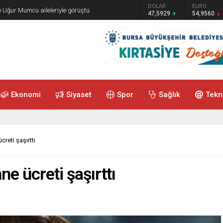
GRAM ALTIN
DOLAR
EURO
e Uğur Mumcu aileleriyle görüştü
6.493,17
47,5929
54,9560
Ekonomi
Siyaset
Spor
Sağlık
Tekn
reti şaşırttı
e ücreti şaşırttı