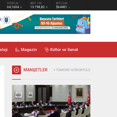
STERLİN
BIST 100
BITCOIN
64,1604
13.798,82
$64451
oloji
Magazin
Kültür ve Sanat
MANŞETLER
+ TÜMÜNÜ GÖRÜNTÜLE