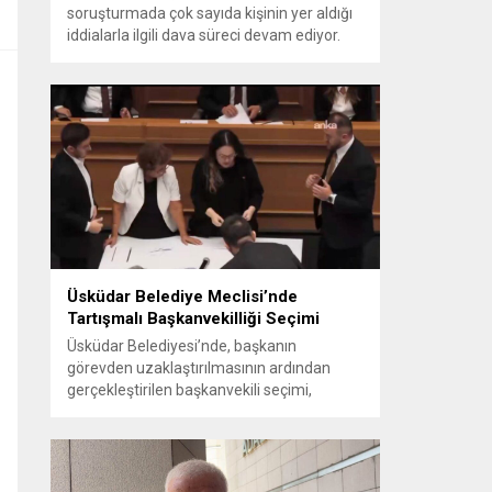
soruşturmada çok sayıda kişinin yer aldığı
iddialarla ilgili dava süreci devam ediyor.
Mahkeme, savcının görüşünü aldıktan
sonra sanıkların tutukluluk hallerini ayrı ayrı
değerlendirdi. İnceleme sonucunda,
aralarında Ekrem İmamoğlu’nun da
bulunduğu 53 tutuklu hakkında tutukluluk
hallerinin sürdürülmesine karar verildi.
İddialar ve değerlendirilen talepler
Soruşturma kapsamında sanıklara
yöneltilen...
Üsküdar Belediye Meclisi’nde
Tartışmalı Başkanvekilliği Seçimi
Üsküdar Belediyesi’nde, başkanın
görevden uzaklaştırılmasının ardından
gerçekleştirilen başkanvekili seçimi,
tartışmalı ve hukuki itirazlara konu olacak
uygulamalarla gündeme geldi. Yapılan
oylamada usul ve gizlilikle ilgili ciddi iddialar
ortaya atıldı; bazı oyların geçersiz