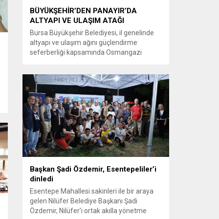
BÜYÜKŞEHİR’DEN PANAYIR’DA
ALTYAPI VE ULAŞIM ATAĞI
Bursa Büyükşehir Belediyesi, il genelinde
altyapı ve ulaşım ağını güçlendirme
seferberliği kapsamında Osmangazi
ilçesine bağlı Panayır Mahallesi 3’üncü
Pınar Caddesi’nde çalışmalara hız verdi.
Büyükşehir Belediyesi, BUSKİ Genel
Müdürlüğü ve Ulaşım Dairesi Başkanlığı
koordinasyonuyla Osmangazi ilçesine bağlı
Panayır Mahallesi 3’üncü Pınar
Caddesi’nde altyapı ve üstyapıyı yenileme
çalışmalarında sona yaklaştı. Bölgenin en...
Başkan Şadi Özdemir, Esentepeliler’i
dinledi
Esentepe Mahallesi sakinleri ile bir araya
gelen Nilüfer Belediye Başkanı Şadi
Özdemir, Nilüfer’i ortak akılla yönetme