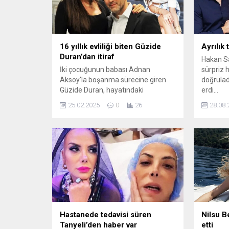
16 yıllık evliliği biten Güzide
Ayrılık
Duran’dan itiraf
Hakan Sa
İki çocuğunun babası Adnan
sürpriz h
Aksoy'la boşanma sürecine giren
doğrulad
Güzide Duran, hayatındaki
erdi...
pişmanlığını açıkladı.
25.02.2025
0
26
28.08.
Hastanede tedavisi süren
Nilsu Be
Tanyeli’den haber var
etti