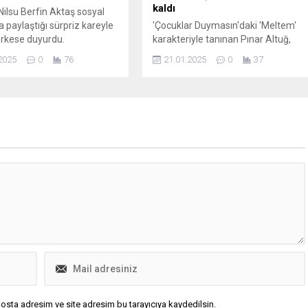
kaldı
ilsu Berfin Aktaş sosyal
paylaştığı sürpriz kareyle
'Çocuklar Duymasın'daki 'Meltem'
erkese duyurdu.
karakteriyle tanınan Pınar Altuğ,
Instagram hesabından lüks evini
2025
0
76
21.01.2025
0
37
paylaştı. Ünlü oyuncunun sade ama
şık tasarımlı evi büyük beğeni
topladı.
osta adresim ve site adresim bu tarayıcıya kaydedilsin.