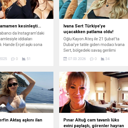
 tamamen kesinleşti…
Ivana Sert Türkiye’ye
uçacakken patlama oldu!
bancı da Instagram'daki
amlesiyle iddiaları
Oğlu Kayon Ateş ile 21 Şubat’ta
ı. Hande Erçel aşkı sona
Dubai’ye tatile giden modacı Ivana
Sert, bölgedeki savaş gerilimi
nedeniyle Türkiye’ye dönememişti.
2025
0
51
07.03.2026
0
34
Planlarına göre 27 Şubat’ta
İstanbul’a dönmeleri gereken Sert,
İran’ın Dubai’ye füze saldırısı
sonrası iptal edilen ...
rfin Aktaş aşkını ilan
Pınar Altuğ cam tavanlı lüks
evini paylaştı, görenler hayran