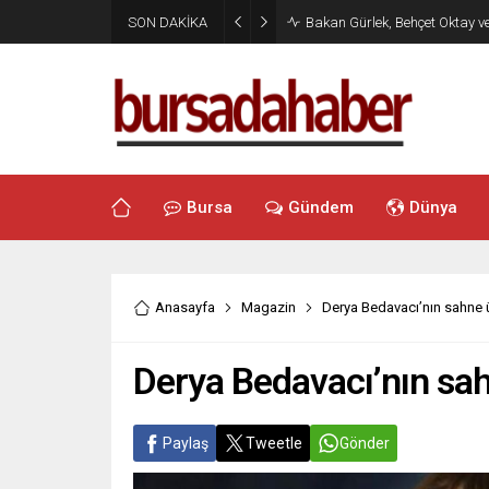
SON DAKİKA
Bakan Gürlek, Behçet Oktay v
Bursa
Gündem
Dünya
Anasayfa
Magazin
Derya Bedavacı’nın sahne üc
Derya Bedavacı’nın sahn
Paylaş
Tweetle
Gönder