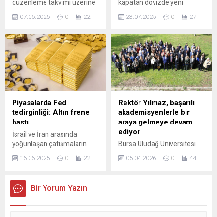
düzenleme takvimi üzerine
kapatan dövizde yeni
tartışmalar devam ederken,
haftaya hareketsiz bir giriş
07.05.2026
0
22
23.07.2025
0
27
Barış Anneleri ile bazı
oldu. Geçen hafta TL
siyasetçiler Meclis’te bir
karşısında istikrarlı bir rota
araya geldi. Görüşmeler,
izleyerek ilerleyen doların
sürece katkı sunma ve ortak
bugün yükselişi sınırlı oldu.
temennileri paylaşma amacı
47 TL ile rekor kırın euro
taşıdı. Heyet, TBMM’de MHP
geçen hafta ...
Grubu ile yaptığı görüşmede
karşılıklı nezaket ve
sembolik hediyeler eşliğinde
Piyasalarda Fed
Rektör Yılmaz, başarılı
düşüncelerini aktardı.
tedirginliği: Altın frene
akademisyenlerle bir
Ziyaret, farklı...
bastı
araya gelmeye devam
ediyor
İsrail ve İran arasında
yoğunlaşan çatışmaların
Bursa Uludağ Üniversitesi
daha geniş çaplı bir bölgesel
(BUÜ) Ar-Ge
16.06.2025
0
22
05.04.2026
0
44
çatışma korkusunu
Koordinatörlüğü, araştırma
körüklemesi ve yatırımcıları
üniversitesi kimliğini
güvenli liman varlıklarına
pekiştirme ve akademik
Bir Yorum Yazın
yöneltmesiyle ons altın
performansı ödüllendirme
sabah erken saatlerde 2
hedefiyle geleneksel hale
ayın zirvesini gördü. ONS
getirdiği “Başarılı