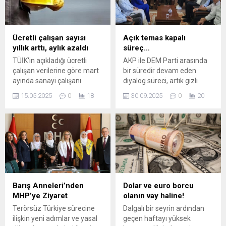
Ücretli çalışan sayısı
Açık temas kapalı
yıllık arttı, aylık azaldı
süreç…
TÜİK'in açıkladığı ücretli
AKP ile DEM Parti arasında
çalışan verilerine göre mart
bir süredir devam eden
ayında sanayi çalışanı
diyalog süreci, artık gizli
azalırken hizmet çalışanı
kapılar ardında değil, sahada
15.05.2025
0
18
30.09.2025
0
20
sayısında artış oldu.
ve yerel yönetimlerde açık
biçimde kendini göstermeye
başladı. AKP Diyarbakır
Milletvekili Suna Kepolu
Ataman’ın, Elazığ’ın DEM
Partili Karakoçan Belediye
Başkanı Cafer Oğur’u
ziyaret etmesi, siyasi
kulisleri hareketlendirdi.
Barış Anneleri’nden
Dolar ve euro borcu
MHP’ye Ziyaret
olanın vay haline!
Terörsüz Türkiye sürecine
Dalgalı bir seyrin ardından
ilişkin yeni adımlar ve yasal
geçen haftayı yüksek