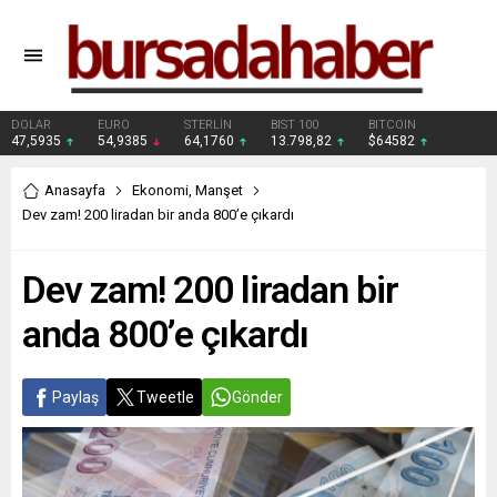
DOLAR
EURO
STERLİN
BIST 100
BITCOIN
47,5935
54,9385
64,1760
13.798,82
$64582
Anasayfa
Ekonomi
,
Manşet
Dev zam! 200 liradan bir anda 800’e çıkardı
Dev zam! 200 liradan bir
anda 800’e çıkardı
Paylaş
Tweetle
Gönder