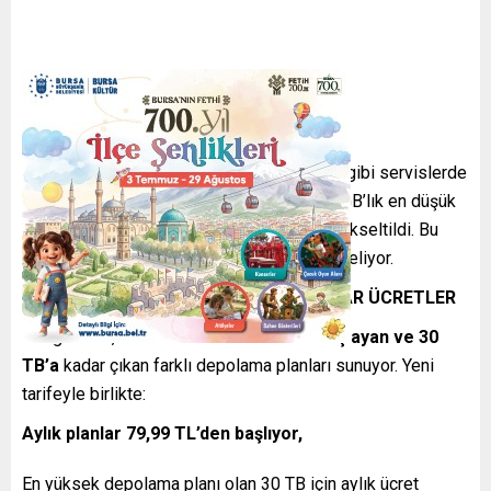
Google Drive, Gmail ve Google Fotoğraflar gibi servislerde
ek alan sunan Google One hizmetinin 200 GB’lık en düşük
yıllık planı,
199,99 TL’den 799,99 TL’ye
yükseltildi. Bu
artış, tam yüzde 300’lük bir zam anlamına geliyor.
30 TB’A KADAR ALAN, 2.999 TL’YE KADAR ÜCRETLER
Google One, kullanıcılarına
200 GB’tan başlayan ve 30
TB’a
kadar çıkan farklı depolama planları sunuyor. Yeni
tarifeyle birlikte:
Aylık planlar 79,99 TL’den başlıyor,
En yüksek depolama planı olan 30 TB için aylık ücret