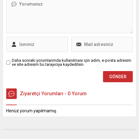
ALTINDA SON DURUM Erken
Akademisyenlerin Rektörle
...
Buluşması” etkinliğini,
Çamlık Yemekhanesi’nde
düzenlenen bir kahvaltı
programıyla sürdürdü. Bursa
Ticaret ve Sanayi Odası’nın
(BTSO) destekleriyle
düzenlenen etkinlikte;
Rektör Prof. Dr. Ferudun
Yılmaz, Rektör Yardımcıları
Daha sonraki yorumlarımda kullanılması için adım, e-posta adresim
ve site adresim bu tarayıcıya kaydedilsin.
Prof. Dr. İrfan Kırıştıoğlu,...
Ziyaretçi Yorumları - 0 Yorum
Henüz yorum yapılmamış.