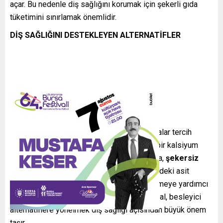
açar. Bu nedenle diş sağlığını korumak için şekerli gıda
tüketimini sınırlamak önemlidir.
DİŞ SAĞLIĞINI DESTEKLEYEN ALTERNATİFLER
Diş sağlığı için şekersiz ve düşük asitli gıdalar tercih
edilmelidir.
Süt ürünleri
dişler için önemli bir kalsiyum
kaynağıdır ve diş minesini güçlendirir. Ayrıca,
şekersiz
sakızlar
tükürük üretimini artırarak ağız içindeki asit
seviyesini düşürür ve diş çürümelerini önlemeye yardımcı
olur. Şekerli gıdalardan uzak durmak ve doğal, besleyici
alternatiflere yönelmek diş sağlığı açısından büyük önem
taşır.