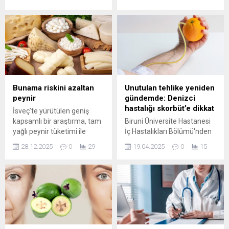
uzun süreler boyunca
duyurdu. 65 yaşından sonra
mücadele ettiği bir sorun.
kanser tanısı alan
Fakat bilim insanlarının yeni
vatandaşların bazı ilaçlara
araştırmalarına göre belli bir
erişiminin önünü tıkayan
saatten sonra uyuyanlar,
düzenlemenin ivedilikle
birden fazla olumsuz
kaldırılmasını isterken;
düşünceye daha yatkın
konuyu mahkemeye taşıyan
oluyor.
67 yaşındaki bir vatandaşın
davayı kaybettiği ortaya
Bunama riskini azaltan
Unutulan tehlike yeniden
çıktı. İlacın bir dozunun ise
peynir
gündemde: Denizci
80...
hastalığı skorbüt’e dikkat
İsveç’te yürütülen geniş
kapsamlı bir araştırma, tam
Biruni Üniversite Hastanesi
yağlı peynir tüketimi ile
İç Hastalıkları Bölümü'nden
bunama riski arasında
Uzm. Dr. Ali Vardar, C
28.12.2025
0
29
19.04.2025
0
15
dikkat çekici bir ilişki ortaya
vitamini eksikliğine bağlı
koydu. Bulgular, uzun
gelişen ve geçmişte "denizci
süredir tartışılan yağlı süt
hastalığı" olarak bilinen
ürünlerinin beyin sağlığı
Skorbüt'ün, beslenme
üzerindeki etkilerine dair
bozukluğu yaşayan
yeni bir bakış sundu.
bireylerde tekrar
görülebileceğini bildirdi.