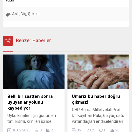
Asit
Diş
Şekerli
,
,
Benzer Haberler
Belli bir saatten sonra
Umarız bu haber doğru
uyuyanlar yolunu
çıkmaz!
kaybediyor
CHP Bursa Milletvekili Prof.
Uyku kimileri için günün en
Dr. Kayıhan Pala, 65 yaş üstü
tatlı kısmı, kimileri içinse
vatandaşları endişelendiren
zaman kaybı... Bazılarınınsa
bir bilgiyi sosyal medyadan
10.02.2025
0
21
05.11.2025
0
28