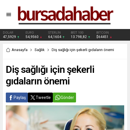
DOLAR
EURO
STERLİN
BIST 100
BITCOIN
47,5929
54,9560
64,1604
13.798,82
$64451
Anasayfa
Sağlık
Diş sağlığı için şekerli gıdaların önemi
Diş sağlığı için şekerli
gıdaların önemi
Paylaş
Tweetle
Gönder