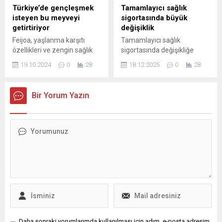
Türkiye’de gençleşmek
Tamamlayıcı sağlık
isteyen bu meyveyi
sigortasında büyük
getirtiriyor
değişiklik
Feijoa, yaşlanma karşıtı
Tamamlayıcı sağlık
özellikleri ve zengin sağlık
sigortasında değişikliğe
faydalarıyla bilinen lezzetli
gidiliyor. Sigortacılık ve Özel
19.10.2024
0
28
18.12.2025
0
28
bir meyvedir. Antioksidanlar,
Emeklilik Düzenleme ve
vitaminler ve minerallerle
Denetleme Kurumu (SEDDK)
dolu olan bu meyve, cilt
tarafından hayata
Bir Yorum Yazın
sağlığınızı destekler ve
geçirilecek ve 1 Ocak
genel yaşam kalitenizi artırır.
2026’da yürürlüğe girecek
düzenlemeyle, en az üç yıl
kesintisiz olarak aynı plan ile
...
Daha sonraki yorumlarımda kullanılması için adım, e-posta adresim