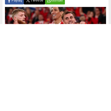
Paylaş
Tweetle
Gönder
Yayınlama: 03.11.2024
A
A
+
-
0
Benfica, transferinden sonra performansıyla büyük dikkat
çeken milli futbolcu Kerem Aktürkoğlu için harekete geçti.