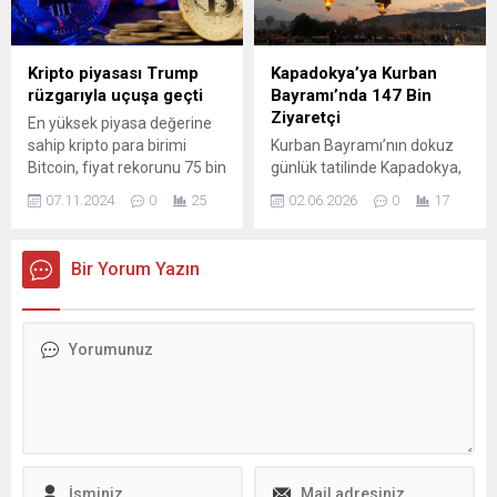
gözler önüne serdi. GELİR ...
Kripto piyasası Trump
Kapadokya’ya Kurban
rüzgarıyla uçuşa geçti
Bayramı’nda 147 Bin
Ziyaretçi
En yüksek piyasa değerine
sahip kripto para birimi
Kurban Bayramı’nın dokuz
Bitcoin, fiyat rekorunu 75 bin
günlük tatilinde Kapadokya,
doların üzerine taşırken,
hem yurt içinden hem de
07.11.2024
0
25
02.06.2026
0
17
diğer kripto para birimleri de
yurt dışından yoğun
yüzde 10'un üzerinde değer
ziyaretçi çekti. Nevşehir
kazandı. Kripto para
Kültür ve Turizm Müdürlüğü
Bir Yorum Yazın
piyasasının toplam değeri
verileri, bölgedeki açılmış
ise 2,5 trilyon dolar
müze ve ören yerlerinin
seviyesine ...
oldukça hareketli olduğunu
gösteriyor. Bu dönemde
Derinkuyu ve Kaymaklı
yeraltı şehirleri, Göreme Açık
Hava Müzesi ile Karanlık
Kilise ve Paşabağları gibi
noktalar...