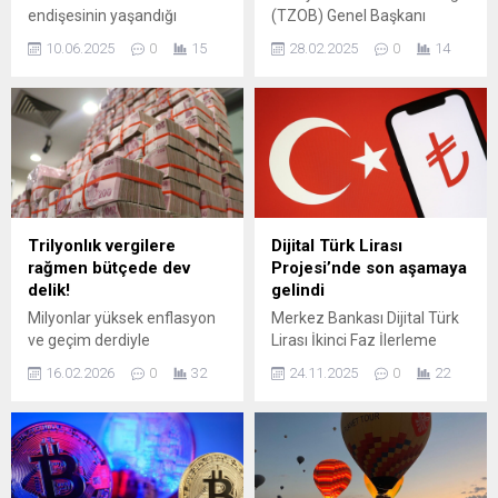
endişesinin yaşandığı
(TZOB) Genel Başkanı
akaryakıt fiyatlarına geçen
Şemsi Bayraktar, geçen yıl
10.06.2025
0
15
28.02.2025
0
14
hafta indirim geldi. İndirim
ile bu yıl kıyaslandığında,
sonrası otogazın litre fiyatı
ramazan ayı öncesi
1,11 TL düşmüştü. Ancak
dönemini değerlendirdi.
akaryakıt fiyatlarını
Buna göre Bayraktar,
etkileyebilen brent petrolde
markette 36 üründe fiyat
ivme yukarı döndü ...
artışı, 2 üründe fiyat düşüşü
yaşandığını, 1 üründe ise
fiyat değişimi olmadığını
söyledi.
Trilyonlık vergilere
Dijital Türk Lirası
rağmen bütçede dev
Projesi’nde son aşamaya
delik!
gelindi
Milyonlar yüksek enflasyon
Merkez Bankası Dijital Türk
ve geçim derdiyle
Lirası İkinci Faz İlerleme
boğuşurken, devletin
Raporunu yayımladı.
16.02.2026
0
32
24.11.2025
0
22
kasasından çıkan para giren
Raporda dijital para
parayı çoktan aştı. Hazine ve
çalışmalarının güncel
Maliye Bakanlığı’nın
durumu yer alıyor.
paylaştığı Ocak ayı bütçe
uygulama sonuçları, kamu
maliyesindeki dengesizliği