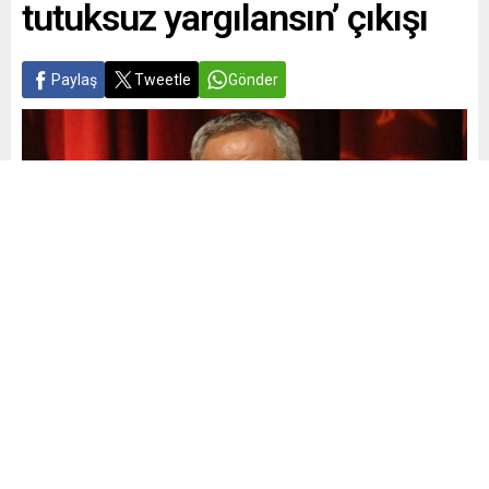
tutuksuz yargılansın’ çıkışı
Paylaş
Tweetle
Gönder
Yayınlama: 01.10.2025
A
A
+
-
0