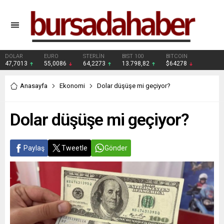
DOLAR
EURO
STERLİN
BIST 100
BITCOIN
47,7013
55,0086
64,2273
13.798,82
$64278
Anasayfa
Ekonomi
Dolar düşüşe mi geçiyor?
Dolar düşüşe mi geçiyor?
Paylaş
Tweetle
Gönder