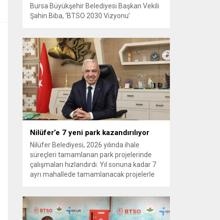
Bursa Büyükşehir Belediyesi Başkan Vekili
Şahin Biba, ‘BTSO 2030 Vizyonu’
kapsamında hayata geçirilen TEKNOSAB
KOBİ OSB’nin tanıtıldığı lansman
programında, “Bursa’mızın ulaşım ve
turizm master planlarını vatandaşlarımızın
konforunu ve güvenliğini esas alarak
hazırlıyoruz. Çevre düzeni planı
çalışmalarımızı da şehrimizin gelecek
yıllardaki gelişimini bütüncül bir anlayışla
yönlendirecek şekilde sürdürüyoruz. KOBİ
OSB de...
Nilüfer’e 7 yeni park kazandırılıyor
Nilüfer Belediyesi, 2026 yılında ihale
süreçleri tamamlanan park projelerinde
çalışmaları hızlandırdı. Yıl sonuna kadar 7
ayrı mahallede tamamlanacak projelerle
kente yaklaşık 24 bin metrekarelik yeni
park alanı kazandırılacak. Nilüfer
Belediyesi, ilçe genelinde kişi başına düşen
yeşil alan miktarını artırmak ve