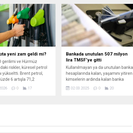
ücreti geçti.
ıta yeni zam geldi mi?
Bankada unutulan 507 milyon
lira TMSF’ye gitti
 gerilimi ve Hürmüz
aki riskler, küresel petrol
Kullanılmayan ya da unutulan bank
nı yükseltti. Brent petrol,
hesaplarında kalan, yaşamını yitiren
yüzde 6 artışla 71,2
kimselerin ardında kalan banka
 kapatmasının ardından 25
hesaplarından arda kalan ve 10 yıl
2026
0
17
02.03.2025
0
20
26 itibarıyla 72 dolar
boyunca hiç işlem yapılmayan
e ulaştı. Bu artış,
banka hesaplarındaki paralar
e akaryakıt ...
TMSF'ye devredildi. Toplamda 1
milyon 673 bin 473 ...