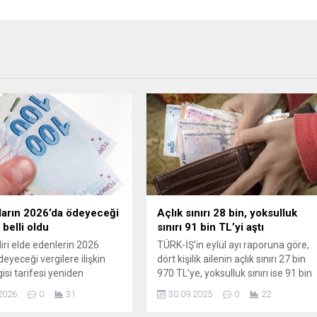
ların 2026’da ödeyeceği
Açlık sınırı 28 bin, yoksulluk
 belli oldu
sınırı 91 bin TL’yi aştı
liri elde edenlerin 2026
TÜRK-İŞ’in eylül ayı raporuna göre,
deyeceği vergilere ilişkin
dört kişilik ailenin açlık sınırı 27 bin
gisi tarifesi yeniden
970 TL’ye, yoksulluk sınırı ise 91 bin
me oranı doğrultusunda
109 TL’ye çıktı. Bekâr bir çalışanın
2026
0
31
30.09.2025
0
22
ndi.
yaşama maliyeti 36 bin 305 TL
olurken, yoksulluk sınırı 4 asgari