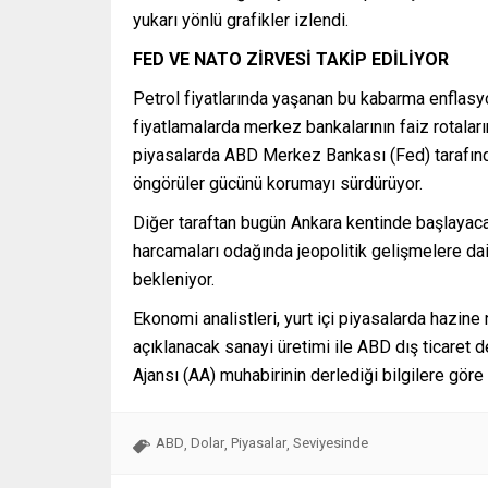
yukarı yönlü grafikler izlendi.
FED VE NATO ZİRVESİ TAKİP EDİLİYOR
Petrol fiyatlarında yaşanan bu kabarma enflasyo
fiyatlamalarda merkez bankalarının faiz rotalar
piyasalarda ABD Merkez Bankası (Fed) tarafından
öngörüler gücünü korumayı sürdürüyor.
Diğer taraftan bugün Ankara kentinde başlayac
harcamaları odağında jeopolitik gelişmelere dai
bekleniyor.
Ekonomi analistleri, yurt içi piyasalarda hazine 
açıklanacak sanayi üretimi ile ABD dış ticaret d
Ajansı (AA) muhabirinin derlediği bilgilere göre 
ABD
Dolar
Piyasalar
Seviyesinde
,
,
,