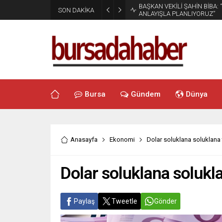
BAŞKAN VEKİLİ ŞAHİN BİBA:
SON DAKİKA
ANLAYIŞLA PLANLIYORUZ”
Bursa
Gündem
Dünya
Anasayfa
Ekonomi
Dolar soluklana soluklana 
Dolar soluklana solukl
Paylaş
Tweetle
Gönder