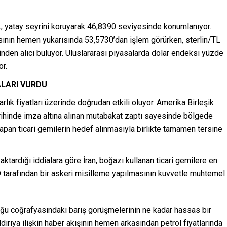
L, yatay seyrini koruyarak 46,8390 seviyesinde konumlanıyor.
sının hemen yukarısında 53,5730’dan işlem görürken, sterlin/TL
inden alıcı buluyor. Uluslararası piyasalarda dolar endeksi yüzde
or.
LARI VURDU
lık fiyatları üzerinde doğrudan etkili oluyor. Amerika Birleşik
arihinde imza altına alınan mutabakat zaptı sayesinde bölgede
an ticari gemilerin hedef alınmasıyla birlikte tamamen tersine
ktardığı iddialara göre İran, boğazı kullanan ticari gemilere en
 tarafından bir askeri misilleme yapılmasının kuvvetle muhtemel
oğu coğrafyasındaki barış görüşmelerinin ne kadar hassas bir
ırıya ilişkin haber akışının hemen arkasından petrol fiyatlarında