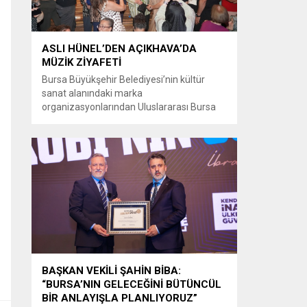
ASLI HÜNEL’DEN AÇIKHAVA’DA
MÜZİK ZİYAFETİ
Bursa Büyükşehir Belediyesi’nin kültür
sanat alanındaki marka
organizasyonlarından Uluslararası Bursa
Festivali’nde Türk müziğinin güçlü sesi Aslı
Hünel, Bursalılara müzik ziyafeti sundu.
Büyükşehir Belediyesi adına Bursa Kültür
Sanat ve Turizm Vakfı (BKSTV) tarafından
bu yıl 64’üncüsü düzenlenen Uluslararası
Bursa Festivali, sevilen sanatçı Aslı Hünel’i
müzikseverlerle buluşturdu. Uludağ İçecek
ana sponsorluğunda düzenlenen...
BAŞKAN VEKİLİ ŞAHİN BİBA:
“BURSA’NIN GELECEĞİNİ BÜTÜNCÜL
BİR ANLAYIŞLA PLANLIYORUZ”