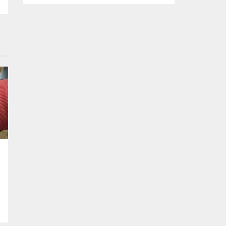
tasarlanan ve imalatı gerçekleştirilen
‘mobil ikram’ ve ‘mobil şarj istasyonu’
araçlarının yapım çalışmalarını inceledi.
Büyükşehir Belediyesi Afet İşleri Dairesi
Başkanlığı tarafından, olası afetler sonrası
vatandaşların temel ihtiyaçlarını
karşılamak amacıyla projelendirilen ‘mobil
ikram’ ve ‘mobil şarj istasyonu’...