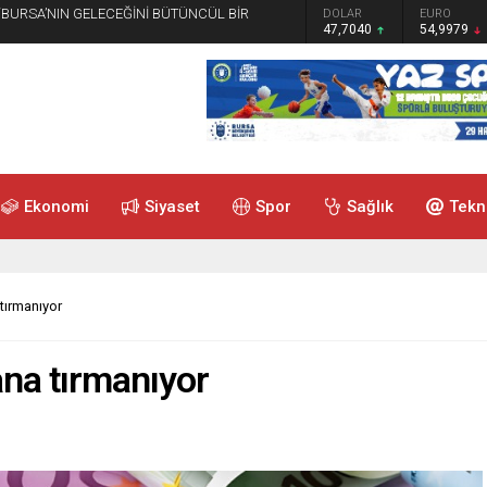
 “BURSA’NIN GELECEĞİNİ BÜTÜNCÜL BİR
GRAM ALTIN
DOLAR
EURO
6.587,65
47,7040
54,9979
Ekonomi
Siyaset
Spor
Sağlık
Tekn
tırmanıyor
ana tırmanıyor