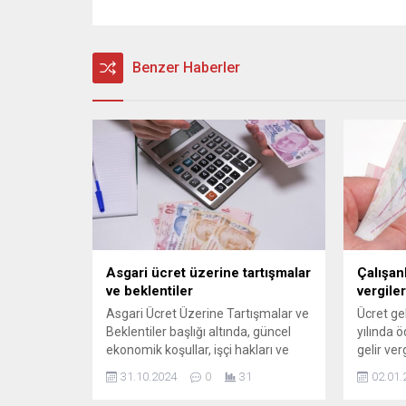
Benzer Haberler
Asgari ücret üzerine tartışmalar
Çalışan
ve beklentiler
vergiler
Asgari Ücret Üzerine Tartışmalar ve
Ücret ge
Beklentiler başlığı altında, güncel
yılında ö
ekonomik koşullar, işçi hakları ve
gelir ver
hükümet politikaları ışığında asgari
değerle
31.10.2024
0
31
02.01.
ücretin geleceği hakkında kapsamlı
güncelle
bir değerlendirme yapıyoruz.