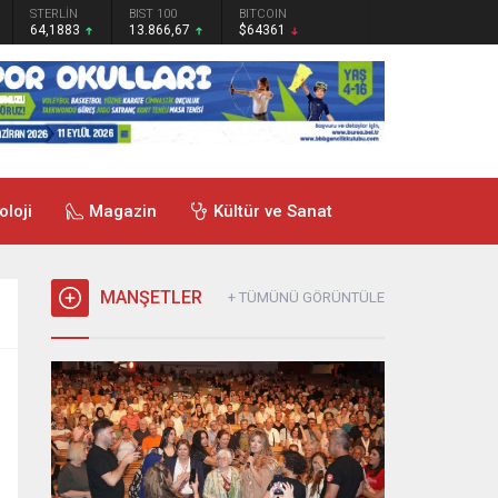
STERLİN
BIST 100
BITCOIN
64,1883
13.866,67
$64361
oloji
Magazin
Kültür ve Sanat
MANŞETLER
+ TÜMÜNÜ GÖRÜNTÜLE