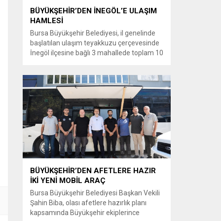
BÜYÜKŞEHİR’DEN İNEGÖL’E ULAŞIM
HAMLESİ
Bursa Büyükşehir Belediyesi, il genelinde
başlatılan ulaşım teyakkuzu çerçevesinde
İnegöl ilçesine bağlı 3 mahallede toplam 10
kilometrelik güzergahta sathi kaplama ve
yol genişletme çalışmalarına başladı. Şahin
Biba başkanlığında başlatılan ulaşım
seferberliği kapsamında Bursa Büyükşehir
Belediyesi Ulaşım Dairesi Başkanlığı
koordinasyonuyla 17 ilçede yol yenileme
çalışmalarına hız verildi. Başkan Vekili
Biba’nın göreve...
BÜYÜKŞEHİR’DEN AFETLERE HAZIR
İKİ YENİ MOBİL ARAÇ
Bursa Büyükşehir Belediyesi Başkan Vekili
Şahin Biba, olası afetlere hazırlık planı
kapsamında Büyükşehir ekiplerince