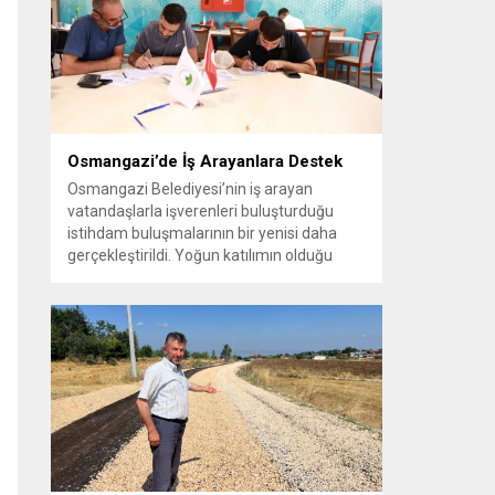
vatandaşlara yeni yaşam alanları sunmak
amacıyla yürüttüğü park çalışmalarını
sürdürüyor....
Osmangazi’de İş Arayanlara Destek
Osmangazi Belediyesi’nin iş arayan
vatandaşlarla işverenleri buluşturduğu
istihdam buluşmalarının bir yenisi daha
gerçekleştirildi. Yoğun katılımın olduğu
organizasyonda işverenlerle birebir
görüşme yapan 50 kişi yapılan
değerlendirmelerin ardından iş sahibi oldu.
Osmangazi Belediyesi’nin, Bursa Ticaret
ve Sanayi Odası (BTSO) ve İŞKUR iş
birliğiyle yıl boyunca sürdürdüğü istihdam
buluşmaları yoğun ilgi görmeye devam...