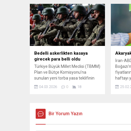
Bedelli askerlikten kasaya
Akaryak
girecek para belli oldu
İran-ABD
Türkiye Büyük Millet Meclisi (TBMM)
Boğazı’nd
Plan ve Bütçe Komisyonu’na
fiyatları
sunulan yeni torba yasa teklifinin
haftayı 
etki analizi yapıldı. Buna göre kamu
dolardan
04.03.2026
0
18
25.02.
tesislerinin özelleştirilmesinden 45
Şubat 20
milyar lira, bedelli askerlik
seviyesin
zammından ise yaklaşık 19,2 milyar
Türkiye’d
lira ek gelir ...
Bir Yorum Yazın