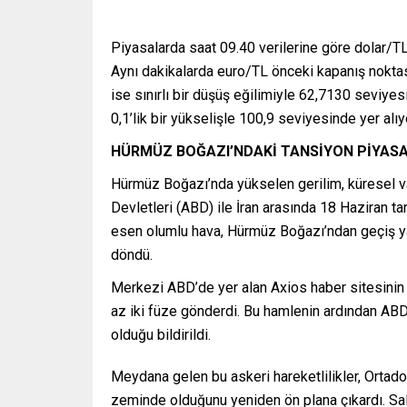
Piyasalarda saat 09.40 verilerine göre dolar/T
Aynı dakikalarda euro/TL önceki kapanış nokta
ise sınırlı bir düşüş eğilimiyle 62,7130 seviyes
0,1’lik bir yükselişle 100,9 seviyesinde yer alıy
HÜRMÜZ BOĞAZI’NDAKİ TANSİYON PİYASA
Hürmüz Boğazı’nda yükselen gerilim, küresel var
Devletleri (ABD) ile İran arasında 18 Haziran t
esen olumlu hava, Hürmüz Boğazı’ndan geçiş yap
döndü.
Merkezi ABD’de yer alan Axios haber sitesinin a
az iki füze gönderdi. Bu hamlenin ardından ABD
olduğu bildirildi.
Meydana gelen bu askeri hareketlilikler, Ortad
zeminde olduğunu yeniden ön plana çıkardı. Sald