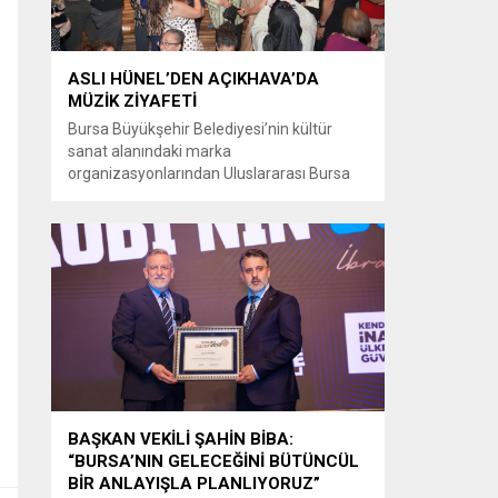
ASLI HÜNEL’DEN AÇIKHAVA’DA
MÜZİK ZİYAFETİ
Bursa Büyükşehir Belediyesi’nin kültür
sanat alanındaki marka
organizasyonlarından Uluslararası Bursa
Festivali’nde Türk müziğinin güçlü sesi Aslı
Hünel, Bursalılara müzik ziyafeti sundu.
Büyükşehir Belediyesi adına Bursa Kültür
Sanat ve Turizm Vakfı (BKSTV) tarafından
bu yıl 64’üncüsü düzenlenen Uluslararası
Bursa Festivali, sevilen sanatçı Aslı Hünel’i
müzikseverlerle buluşturdu. Uludağ İçecek
ana sponsorluğunda düzenlenen...
BAŞKAN VEKİLİ ŞAHİN BİBA:
“BURSA’NIN GELECEĞİNİ BÜTÜNCÜL
BİR ANLAYIŞLA PLANLIYORUZ”