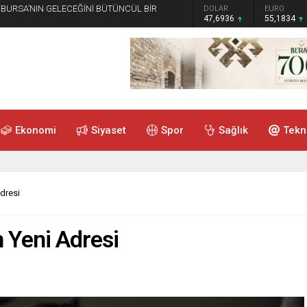
 “BURSA’NIN GELECEĞİNİ BÜTÜNCÜL BİR
GRAM ALTIN
DOLAR
EURO
6.659,26
47,6936
55,1834
Ekonomi
Siyaset
Spor
Sağlık
Tekn
dresi
 Yeni Adresi