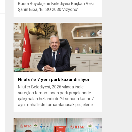
Bursa Büyükşehir Belediyesi Başkan Vekili
Şahin Biba, ‘BTSO 2030 Vizyonu’
kapsamında hayata geçirilen TEKNOSAB
KOBİ OSB’nin tanıtıldığı lansman
programında, “Bursa’mızın ulaşım ve
turizm master planlarını vatandaşlarımızın
konforunu ve güvenliğini esas alarak
hazırlıyoruz. Çevre düzeni planı
çalışmalarımızı da şehrimizin gelecek
yıllardaki gelişimini bütüncül bir anlayışla
yönlendirecek şekilde sürdürüyoruz. KOBİ
OSB de...
Nilüfer’e 7 yeni park kazandırılıyor
Nilüfer Belediyesi, 2026 yılında ihale
süreçleri tamamlanan park projelerinde
çalışmaları hızlandırdı. Yıl sonuna kadar 7
ayrı mahallede tamamlanacak projelerle
kente yaklaşık 24 bin metrekarelik yeni
park alanı kazandırılacak. Nilüfer
Belediyesi, ilçe genelinde kişi başına düşen
yeşil alan miktarını artırmak ve