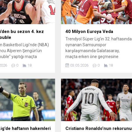
’den bu sezon 4. kez
40 Milyon Euroya Veda
double
Trendyol Süper Lig’in 32. haftasında
 Basketbol Ligi'nde (NBA)
oynanan Samsunspor
uncu Alperen Şengün'ün
karşılaşmasında Galatasaray,
double" yaptığı maçta
maçta erken öne geçmesine
Rockets, Chicago Bulls'a
rağmen sahadan 4-1 mağlup ayrıldı
2026
0
18
03.05.2026
0
18
yenildi.
Bu yenilgi, şampiyonluğu
garantileme fırsatını bir haftaya
erteledi ve sarı-kırmızılı ekibin
sezon sonu planlarını etkiledi. Öte
yandan transfer dönemiyle birlikte
takımın kadrosuna yapılacak
takviyeler gündemde. Özellikle
Gabriel Sara için gelen teklifler ve...
ig’de haftanın hakemleri
Cristiano Ronaldo’nun rekorunu