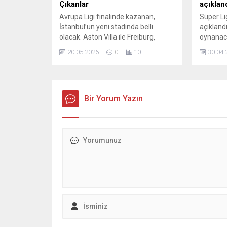
Çıkanlar
açıklan
Avrupa Ligi finalinde kazanan,
Süper Li
İstanbul’un yeni stadında belli
açıkland
olacak. Aston Villa ile Freiburg,
oynanac
kupayı ilk kez kaldırma hedefiyle
Galatas
20.05.2026
0
10
30.04.
karşılaşırken, iki takımın toplam
Coşkunse
piyasa değeri yaklaşık 700 milyon
oynanac
euro civarında. Süper Lig’de son
maçını 
yılların şampiyonluk yarışında iç
Trabzon
saha performansları belirleyici oldu;
Bir Yorum Yazın
Ozan Erg
bazı takımlar evlerinde aldıkları
sonuçlarla zirveye çıktı. Beşiktaş ve
Teknik...