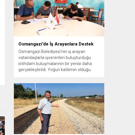
vatandaşlara yeni yaşam alanları sunmak
amacıyla yürüttüğü park çalışmalarını
sürdürüyor....
Osmangazi’de İş Arayanlara Destek
Osmangazi Belediyesi’nin iş arayan
vatandaşlarla işverenleri buluşturduğu
istihdam buluşmalarının bir yenisi daha
gerçekleştirildi. Yoğun katılımın olduğu
organizasyonda işverenlerle birebir
görüşme yapan 50 kişi yapılan
değerlendirmelerin ardından iş sahibi oldu.
Osmangazi Belediyesi’nin, Bursa Ticaret
ve Sanayi Odası (BTSO) ve İŞKUR iş
birliğiyle yıl boyunca sürdürdüğü istihdam
buluşmaları yoğun ilgi görmeye devam...