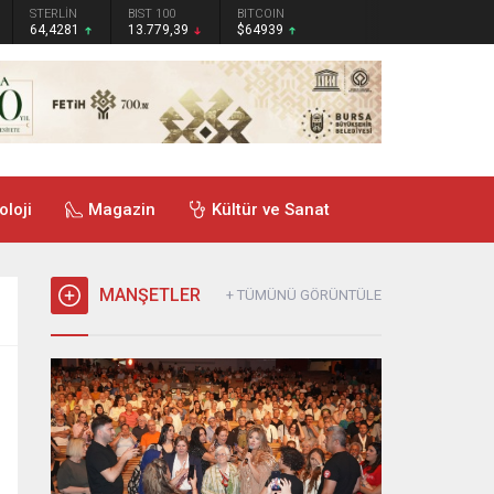
STERLİN
BIST 100
BITCOIN
64,4281
13.779,39
$64939
oloji
Magazin
Kültür ve Sanat
MANŞETLER
+ TÜMÜNÜ GÖRÜNTÜLE