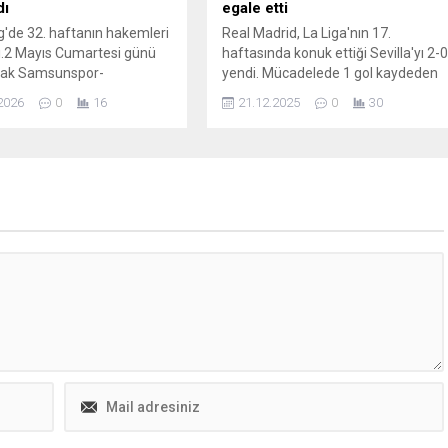
dı
egale etti
g'de 32. haftanın hakemleri
Real Madrid, La Liga'nın 17.
ı.2 Mayıs Cumartesi günü
haftasında konuk ettiği Sevilla'yı 2-
ak Samsunspor-
yendi. Mücadelede 1 gol kaydeden
aray maçına Reşat Onur
Kylian Mbappe, 59 gole ulaştı ve
2026
0
16
21.12.2025
0
30
s atandı. Aynı gün
Cristiano Ronaldo'nun Real
ak Fenerbahçe-Başakşehir
Madrid'de 1 yılda en çok gol atan
Oğuzhan Aksu,
oyuncu rekorunu egale etti.
spor-Göztepe maçını ise
ün ...