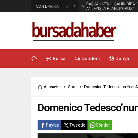
BAŞKAN VEKİLİ ŞAHİN BİBA:
SON DAKİKA
ANLAYIŞLA PLANLIYORUZ”
Bursa
Gündem
Dünya
Anasayfa
Spor
Domenico Tedesco’nun Yeni A
Domenico Tedesco’nun
Paylaş
Tweetle
Gönder