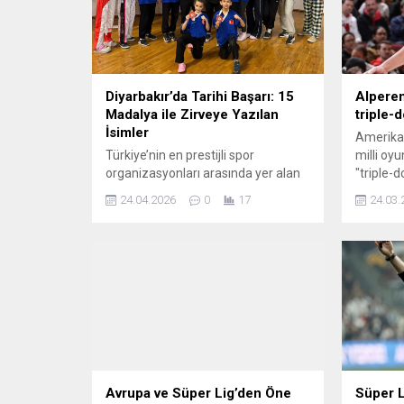
Diyarbakır’da Tarihi Başarı: 15
Alperen
Madalya ile Zirveye Yazılan
triple-
İsimler
Amerikan
Türkiye’nin en prestijli spor
milli oy
organizasyonları arasında yer alan
"triple-
Türkiye Kick Boks Şampiyonası, bu
Houston 
24.04.2026
0
17
24.03.
yıl 26 Mart – 3 Nisan tarihleri
132-124 
arasında Diyarbakır’da
gerçekleştirildi. Türkiye’nin dört bir
yanından yüzlerce sporcunun
katıldığı şampiyonada,
performanslarıyla öne çıkan bir ekip
adeta tarih yazdı. Milli takım
antrenörleri Sertaç Sağır ve Gizem
Yıldız öncülüğünde hazırlanan
sporcular,...
Avrupa ve Süper Lig’den Öne
Süper L