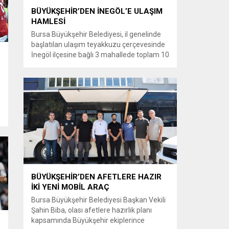
BÜYÜKŞEHİR’DEN İNEGÖL’E ULAŞIM
HAMLESİ
Bursa Büyükşehir Belediyesi, il genelinde
başlatılan ulaşım teyakkuzu çerçevesinde
İnegöl ilçesine bağlı 3 mahallede toplam 10
kilometrelik güzergahta sathi kaplama ve
yol genişletme çalışmalarına başladı. Şahin
Biba başkanlığında başlatılan ulaşım
seferberliği kapsamında Bursa Büyükşehir
Belediyesi Ulaşım Dairesi Başkanlığı
.
koordinasyonuyla 17 ilçede yol yenileme
çalışmalarına hız verildi. Başkan Vekili
Biba’nın göreve...
BÜYÜKŞEHİR’DEN AFETLERE HAZIR
İKİ YENİ MOBİL ARAÇ
Bursa Büyükşehir Belediyesi Başkan Vekili
Şahin Biba, olası afetlere hazırlık planı
kapsamında Büyükşehir ekiplerince