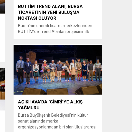
BUTTİM TREND ALANI, BURSA
TİCARETİNİN YENİ BULUŞMA
NOKTASI OLUYOR
Bursa’nın önemli ticaret merkezlerinden
BUTTİM’de Trend Alanları projesinin ilk
uygulama alanı ziyaretçilerin beğenisine
sunuldu. Projenin tamamlanmasıyla
birlikte tüm BUTTİM üreticilerinin en trend
ürünlerinin tek alanda buluşturulması
hedefleniyor. Bursa’nın önemli ticaret
merkezlerinden BUTTİM’de, ticaretin ve
sektörlerin buluşma noktası olacak yeni bir
proje hayata geçirildi. Trend Alanları ile
BUTTİM’de faaliyet gösteren firmaların...
a
AÇIKHAVA’DA ‘CİMRİ’YE ALKIŞ
YAĞMURU
Bursa Büyükşehir Belediyesi’nin kültür
sanat alanında marka
organizasyonlarından biri olan Uluslararası