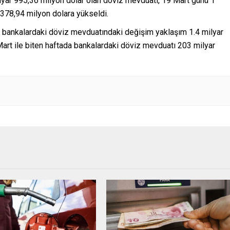
lyar 995,36 milyon dolar olan döviz mevduatı, 19 Mart günü 1
r 378,94 milyon dolara yükseldi.
e bankalardaki döviz mevduatındaki değişim yaklaşım 1.4 milyar
Mart ile biten haftada bankalardaki döviz mevduatı 203 milyar