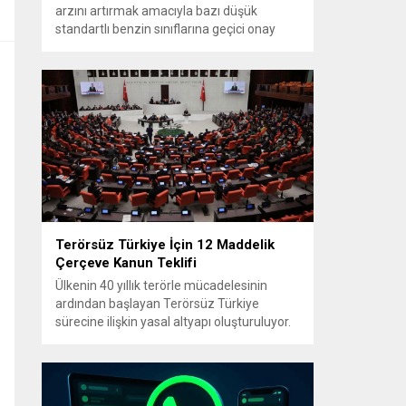
arzını artırmak amacıyla bazı düşük
standartlı benzin sınıflarına geçici onay
verdi. Karar, üretim, ithalat ve satışa yönelik
uygulanacak sınırlamaları 1 Temmuz
2027’ye kadar kaldırıyor. Açıklamada bu
düzenlemenin kalıcı bir çevre politikası
değişikliği anlamına gelmediği
vurgulanıyor; kararın geçici olduğu ve uzun
vadeli çevre hedeflerinden sapma
amaçlanmadığı...
Terörsüz Türkiye İçin 12 Maddelik
Çerçeve Kanun Teklifi
Ülkenin 40 yıllık terörle mücadelesinin
ardından başlayan Terörsüz Türkiye
sürecine ilişkin yasal altyapı oluşturuluyor.
AK Parti tarafından hazırlanan çerçeve
yasa teklifi, TBMM Başkanlığı’na sunulmak
üzere hazırlandı ve teklifin 12 maddelik
düzenlemeleri kamuoyuyla paylaşıldı.