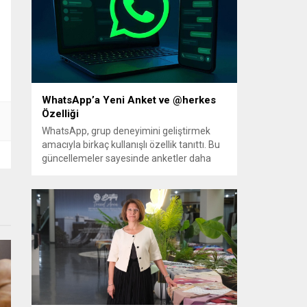
Hazırlanan düzenleme, örgütün fiili
varlığını sona erdirdiğinin ve tüm silah ile
mühimmatını teslim ettiğinin güvenlik
kurumlarınca tespiti...
WhatsApp’a Yeni Anket ve @herkes
Özelliği
WhatsApp, grup deneyimini geliştirmek
amacıyla birkaç kullanışlı özellik tanıttı. Bu
güncellemeler sayesinde anketler daha
esnek hale geliyor; ayrıca kalabalık
gruplarda herkesin dikkatini anında
çekmek kolaylaşıyor. Platforma eklenen
yenilikler, grup içi organizasyonları ve
duyuruları yönetmeyi daha pratik bir hâle
getiriyor. Aşağıda öne çıkan değişiklikler ve
kullanım notları özetlenmiştir. Anketlerde
esneklik ve...