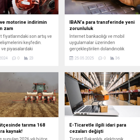
ve motorine indirimin
IBAN’a para transferinde yeni
an zam
zorunluluk
 fiyatlarındaki son artış ve
İnternet bankacılığı ve mobil
elişmelerini keşfedin.
uygulamalar üzerinden
ve piyasalardaki
gerçekleştirilen dolandırıcılık
rin akaryakıt fiyatlarına
vakalarındaki artış, ekonomi
2024
0
23
25.05.2025
0
36
i öğrenin, sürücüler ve
yönetimini harekete geçirdi.
r için önemli bilgileri
Bankalar, BDDK'nın talimatıyla
n.
aylardır hazırladığı 'ek güvenlik'
protokolünde son aşamaya geldi.
Teknik hazırlıkları tamamlanan
uygulama ile birçok banka, haziran
ayı itibarıyla havale, EFT ve FAST
işlemlerinde çift aşamalı doğrulam
şartı arayacak.
tçesinde tarıma 168
E-Ticaretle ilgili idari para
ira kaynak!
cezaları değişti
sunulan 2026 yılı bütçe
Ticaret Bakanlığı, elektronik