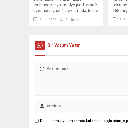
tarihinde sosyal medya platformu X
teklifin
üzerinden yaptığı açıklamada, bu üç
168 milyar
ürün grubuna yönelik yoğun
16.10.2025
0
27
21.10.
vatandaş şikayetleri aldıklarını ve
denetimlerin başladığını duyurdu. -
Açıklamada şu ...
Bir Yorum Yazın
Daha sonraki yorumlarımda kullanılması için adım, e-p