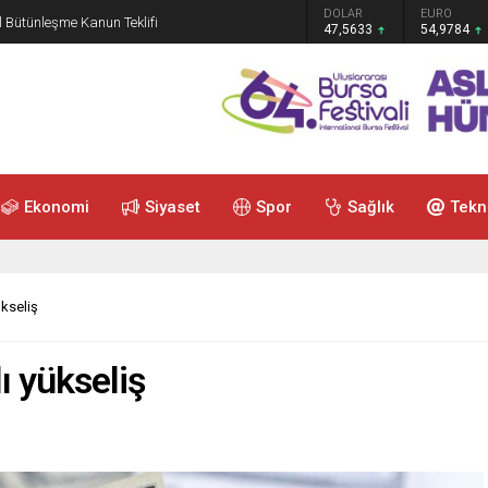
GRAM ALTIN
DOLAR
EURO
 Bütünleşme Kanun Teklifi
6.495,07
47,5633
54,9784
Ekonomi
Siyaset
Spor
Sağlık
Tekn
kseliş
ı yükseliş