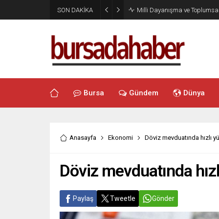
SON DAKİKA
Milli Dayanışma ve Toplumsal
Bursa
Gündem
Dünya
Anasayfa
Ekonomi
Döviz mevduatında hızlı yü
Döviz mevduatında hızl
Paylaş
Tweetle
Gönder