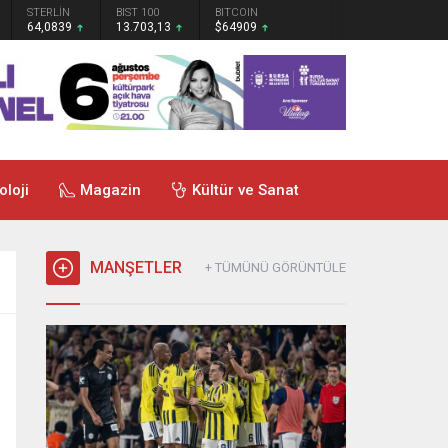
STERLİN
BIST 100
BITCOIN
64,0839
13.703,13
$64909
oloji
Magazin
Kültür ve Sanat
MANŞETLER
+ TÜMÜNÜ GÖRÜNTÜLE