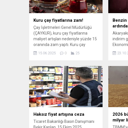
Kuru çay fiyatlarına zam!
Benzin 
ardınd
Çay İşletmeleri Genel Müdürlüğü
(ÇAYKUR), kuru çay fiyatlarına
Akaryakıt
maliyet artışları nedeniyle yüzde 15
indirim g
oranında zam yaptı. Kuru çay
Ekonomi 
fiyatlarına zam kararı, bugün
değişimle
15.06.2025
0
25
23.10.
itibariyle raflardaki ürünlere
etkilerin
yansırken, konuya yönelik
tüketicile
Çaykur'dan henüz resmi bir ...
yakalayı
Haksız fiyat artışına ceza
2026 bü
milyar l
Ticaret Bakanlığı Basın Danışmanı
Bekir Kaplan, 15 Ekim 2025
TBMM’ye 