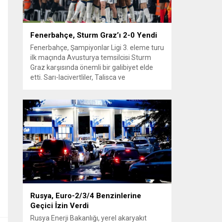
Fenerbahçe, Sturm Graz’ı 2-0 Yendi
Fenerbahçe, Şampiyonlar Ligi 3. eleme turu
ilk maçında Avusturya temsilcisi Sturm
Graz karşısında önemli bir galibiyet elde
etti. Sarı-lacivertliler, Talisca ve
Greenwood’un attığı gollerle sahadan 2-0
üstün ayrıldı ve rövanş öncesi avantaj
sağladı. Karşılaşma sonrası takım yönetimi
mücadeleyi değerlendirdi ve gelecek
planlarına dair bilgi verdi. Futboldan
sorumlu yönetici Cihan Kamer,...
Rusya, Euro-2/3/4 Benzinlerine
Geçici İzin Verdi
Rusya Enerji Bakanlığı, yerel akaryakıt