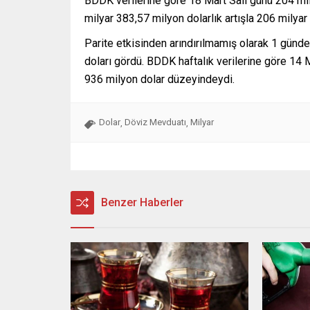
BDDK verilerine göre 18 Mart Salı günü 204 mi
milyar 383,57 milyon dolarlık artışla 206 milya
Parite etkisinden arındırılmamış olarak 1 günd
doları gördü. BDDK haftalık verilerine göre 14 
936 milyon dolar düzeyindeydi.
Dolar
Döviz Mevduatı
Milyar
,
,
Benzer Haberler