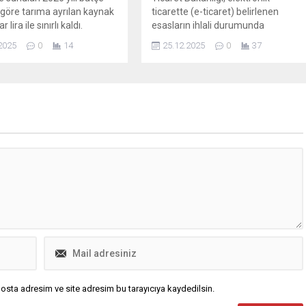
e göre tarıma ayrılan kaynak
ticarette (e-ticaret) belirlenen
 lira ile sınırlı kaldı.
esasların ihlali durumunda
uygulanacak idari para cezalarını
2025
0
14
25.12.2025
0
37
yeniden değerleme oranında artırdı.
osta adresim ve site adresim bu tarayıcıya kaydedilsin.