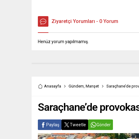
Ziyaretçi Yorumları - 0 Yorum
Henüz yorum yapılmamış.
Anasayfa
Gündem
,
Manşet
Saraçhane’de pro
Saraçhane’de provokas
Paylaş
Tweetle
Gönder