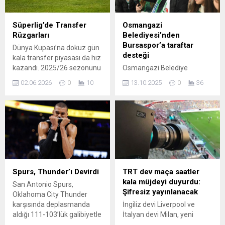
19 Temmuz tarihleri ...
Süperlig’de Transfer
Osmangazi
Rüzgarları
Belediyesi’nden
Bursaspor’a taraftar
Dünya Kupası’na dokuz gün
desteği
kala transfer piyasası da hız
kazandı. 2025/26 sezonunu
Osmangazi Belediye
şampiyon tamamlayan
Başkanı Erkan Aydın, yeni
02.06.2026
0
10
13.10.2025
0
36
Galatasaray’da hareketli bir
nesilleri Bursaspor’lu
dönem başlarken, diğer
yapmak için başlattığı proje
büyük kulüpler de kadrolarını
kapsamında Osmangazi
güçlendirmek için planlarını
İlçesi’nin farklı
şekillendiriyor.
mahallelerinden 100 çocuğu
Galatasaray’ın başarıyla
Bursaspor, Menemenspor
biten sezonunun ardından
maçına götürerek maçı
yol haritası ve takviye
onlarla birlikte tribünden
öncelikleri konuşuluyor. Öte
izledi. Bursa’da Bursasporlu
Spurs, Thunder’ı Devirdi
TRT dev maça saatler
yandan Fenerbahçe,
nesiller yetişmesi için
kala müjdeyi duyurdu:
San Antonio Spurs,
Beşiktaş ve Trabzonspor da
Osmangazi Belediyesi,
Şifresiz yayınlanacak
Oklahoma City Thunder
yeni sezona şampiyonluk
Osmangazi’nin farklı
karşısında deplasmanda
İngiliz devi Liverpool ve
hedefiyle...
mahallelerinden onlarca
aldığı 111-103’lük galibiyetle
İtalyan devi Milan, yeni
çocuğu Atatürk Spor
playoff serisini 4-3
sezon öncesi hazırlık