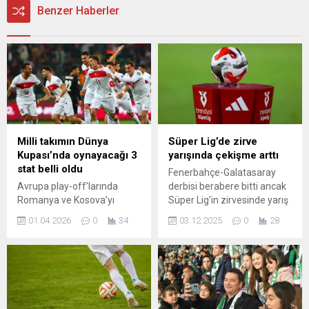
Benzer Haberler
Milli takımın Dünya
Süper Lig’de zirve
Kupası’nda oynayacağı 3
yarışında çekişme arttı
stat belli oldu
Fenerbahçe-Galatasaray
Avrupa play-off’larında
derbisi berabere bitti ancak
Romanya ve Kosova’yı
Süper Lig'in zirvesinde yarış
mağlup ederek 2026 FIFA
daha da heyecan kazandı.
01.04.2026
0
34
03.12.2025
0
28
Dünya Kupası bileti alan A
Trabzonspor, ilk iki sıradaki
Millî Takım, 24 yıl aradan
rakiplerine bir adım daha
sonra yeniden dünya
yaklaştı. Beşiktaş ise liderin
sahnesine çıkacak. Turnuva,
9 puan gerisinde 6.
ABD, Kanada ve Meksika’nın
basamakta.
ev sahipliğinde 11 Haziran -