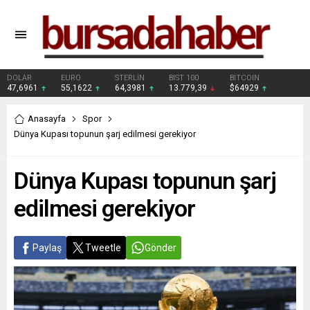
DOLAR
EURO
STERLİN
BIST 100
BITCOIN
47,6961
55,1622
64,3981
13.779,39
$64929
Anasayfa
Spor
Dünya Kupası topunun şarj edilmesi gerekiyor
Dünya Kupası topunun şarj
edilmesi gerekiyor
Paylaş
Tweetle
Gönder