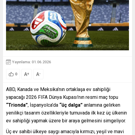
Yayınlama: 01.06.2026
A
A
+
-
0
ABD, Kanada ve Meksika’nın ortaklaşa ev sahipliği
yapacağı 2026 FIFA Dünya Kupası’nın resmi maç topu
“Trionda”
, İspanyolca’da
“üç dalga”
anlamına gelirken
yenilikçi tasarım özellikleriyle turnuvada ilk kez üç ülkenin
ev sahipliği yapmak üzere bir araya gelmesini simgeliyor.
Üç ev sahibi ülkeye saygı amacıyla kırmızı, yeşil ve mavi