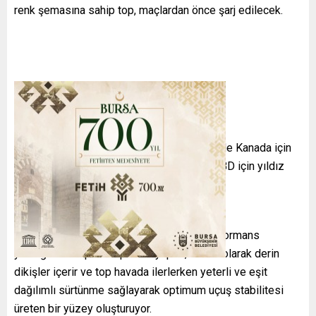
renk şemasına sahip top, maçlardan önce şarj edilecek.
Her ev sahibi ülkeyi temsilen topun üzerinde Kanada için
akçaağaç yaprağı, Meksika için kartal ve ABD için yıldız
bulunuyor.
GELİŞMİŞ TEKNOLOJİ
FIFA’ya göre
“Trionda”
, birçok önemli performans
yeniliğine sahip. Dört panelli yapısı, kasıtlı olarak derin
dikişler içerir ve top havada ilerlerken yeterli ve eşit
dağılımlı sürtünme sağlayarak optimum uçuş stabilitesi
üreten bir yüzey oluşturuyor.