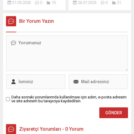
Kompleksi Matlı
31.05.2026
0
15
26.07.2025
0
21
tamamladı ve NBA finaline
maçında kozlarını
Stadyumunda oynanan
yükseldi. Bu zafer, Spurs’ü
paylaşacak. DEV MAÇ
Bursaspor maçlarına
2014’ten beri ilk kez final
ŞİFRESİZ YAYINLANACAK İki
götürerek maç...
Bir Yorum Yazın
sahnesine taşıdı. Serinin
dev takımın karşı karşıya
yedinci maçında Victor
geleceği maç, bugün TSİ
Wembanyama 22, Julian
14.30'da başlayacak. Kai Tak
Champagnie 20 sayı
Sports Park'ta oynanacak
üreterek takımının
mücadele ...
galibiyetinde önemli rol
oynadı. Rakip takımdan Shai
Gilgeous-Alexander ise...
Daha sonraki yorumlarımda kullanılması için adım, e-posta adresim
ve site adresim bu tarayıcıya kaydedilsin.
Ziyaretçi Yorumları - 0 Yorum