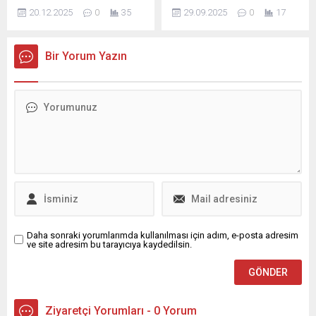
artış beklentisi de yükseldi.
misafirperverliğini öven
20.12.2025
0
35
29.09.2025
0
17
Sektör temsilcileri TÜİK
içten teşekkür. Destek ve
verileri ışığında yıl sonunda
dayanışmanın sıcak mesajı.
araç satış rekoru
Bir Yorum Yazın
beklendiğini ifade etti.
Daha sonraki yorumlarımda kullanılması için adım, e-posta adresim
ve site adresim bu tarayıcıya kaydedilsin.
Ziyaretçi Yorumları - 0 Yorum