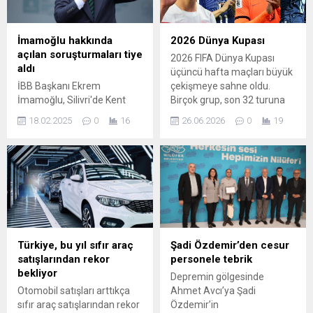
İmamoğlu hakkında
2026 Dünya Kupası
açılan soruşturmaları tiye
2026 FIFA Dünya Kupası
aldı
üçüncü hafta maçları büyük
İBB Başkanı Ekrem
çekişmeye sahne oldu.
İmamoğlu, Silivri'de Kent
Birçok grup, son 32 turuna
Lokantası açılışında konuştu.
kalacak takımları belirlerken
18.02.2025
0
16
26.06.2026
0
19
İmamoğlu hakkında açılan
bazıları turnuvaya veda etti;
soruşturmalara ilişkin, "5
maçlarda alınan skorlar ve
tane dava. Beşinden 'beşi bir
kilit anlar, izleyenlere
yerde' oldu. Beşinden bir
unutulmaz anlar yaşattı.
dava değil, davanın a'sı
Gün boyunca oynanan
çıkmaz, uydurma..." dedi.
karşılaşmalarda goller,
savunma hataları ve son
dakikalar belirleyici oldu.
Aşağıda maç sonuçları ile
Türkiye, bu yıl sıfır araç
Şadi Özdemir’den cesur
önemli...
satışlarından rekor
personele tebrik
bekliyor
Depremin gölgesinde
Otomobil satışları arttıkça
Ahmet Avcı’ya Şadi
sıfır araç satışlarından rekor
Özdemir’in