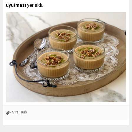
uyutması
yer aldı.
Sıra
Türk
,