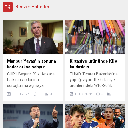
Benzer Haberler
Mansur Yavaş’ın sonuna
Kırtasiye ürününde KDV
kadar arkasındayız
kaldırılsın
CHP'li Başarır, "Siz, Ankara
TÜKİD, Ticaret Bakanlığı'na
halkının vicdanına
yaptığı ziyarette kırtasiye
soruşturma açmaya
ürünlerindeki %10-20'lik
çalıştığınızın farkında
KDV'nin kaldırılmasını,
11.10.2025
0
20
19.07.2026
0
77
mısınız!" tepkisini gösterdi.
denetimlerin artırılmasını ve
ithalatta gümrük kolaylığı
sağlanmasını talep etti.