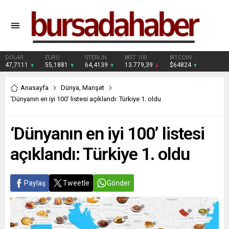
DOLAR
EURO
STERLİN
BIST 100
BITCOIN
47,7111
55,1881
64,4139
13.779,39
$64824
Anasayfa
Dünya
,
Manşet
‘Dünyanın en iyi 100’ listesi açıklandı: Türkiye 1. oldu
‘Dünyanın en iyi 100’ listesi
açıklandı: Türkiye 1. oldu
Paylaş
Tweetle
Gönder