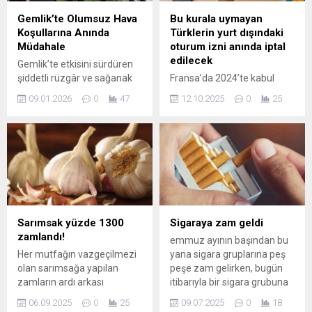
Gemlik’te Olumsuz Hava
Bu kurala uymayan
Koşullarına Anında
Türklerin yurt dışındaki
Müdahale
oturum izni anında iptal
edilecek
Gemlik’te etkisini sürdüren
şiddetli rüzgâr ve sağanak
Fransa’da 2024’te kabul
yağış, günlük yaşamı
edilen yeni göçmenlik
09.01.2026
0
47
12.10.2025
0
25
olumsuz etkilemeye devam
yasası, 2025 itibarıyla tam
ediyor. Kent genelinde
olarak uygulanmaya başladı.
meydana gelen çatı
Düzenlemeye göre oturum
uçmaları, ağaç devrilmeleri
kartı almak isteyen
ve benzeri olumsuzluklara
yabancılardan artık Fransa
karşı Gemlik Belediyesi
Cumhuriyeti’nin temel
ekipleri sahada aralıksız
değerlerine bağlılık sözü
görev yapıyor. Gemlik
istenecek. Bu taahhüdü ihlal
Belediye Başkanı Şükrü
edenlerin oturum izinleri,
Sarımsak yüzde 1300
Sigaraya zam geldi
Deviren, başkan yardımcıları
süresi dolmadan iptal
zamlandı!
emmuz ayının başından bu
ile birlikte Afet İşleri
edilebilecek.
Her mutfağın vazgeçilmezi
yana sigara gruplarına peş
Müdürlüğü, Fen İşleri
olan sarımsağa yapılan
peşe zam gelirken, bugün
Müdürlüğü, Park ve...
zamların ardı arkası
itibarıyla bir sigara grubuna
kesilmiyor. Marketlerde satış
daha fiyat artışı yansıdı.
06.09.2025
0
25
09.07.2025
0
18
fiyatı 300 lirayı bulan
Philip Morris grubu da sigara