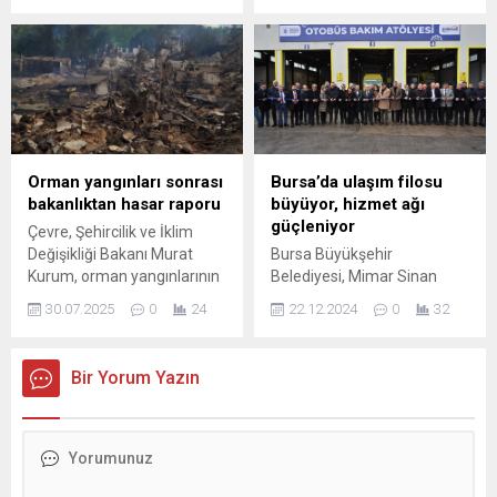
sarımsak sadece 4 senede
fiyatlarına zam yapan
yüzde 1300'ü aştı. 2021
firmalar arasına katıldı.
yılında marketlerde 21
ZAMMI TBYD BAŞKANI
liradan satılan sarımsağın
DUYURDU Tekel ...
kilosu artık 300 liraya ...
Orman yangınları sonrası
Bursa’da ulaşım filosu
bakanlıktan hasar raporu
büyüyor, hizmet ağı
güçleniyor
Çevre, Şehircilik ve İklim
Değişikliği Bakanı Murat
Bursa Büyükşehir
Kurum, orman yangınlarının
Belediyesi, Mimar Sinan
ardından yürütülen hasar
Otobüs Garajı’ını yenilenen
30.07.2025
0
24
22.12.2024
0
32
tespit çalışmalarına ilişkin
yüzüyle hizmete açtı. 14
son durumu paylaştı. Sosyal
yeni minibüs, 2 körüklü
medya hesabı üzerinden
otobüs ve çift katlı yeni
Bir Yorum Yazın
açıklama yapan Kurum, 20
otobüsü BURULAŞ
Temmuz’dan bu yana
bünyesine de katan
yangınların kontrol ...
Büyükşehir Belediyesi,
‘Gezici Şoför Eğitim
Programı’nı da başlatarak