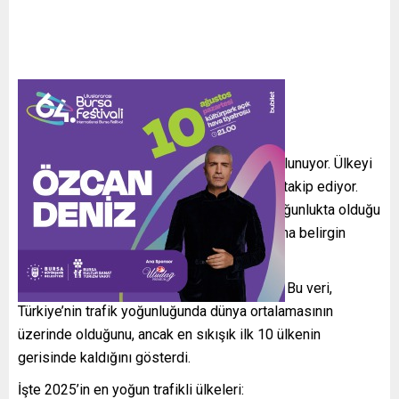
Listenin zirvesinde 334,8 puanla Nijerya bulunuyor. Ülkeyi
Kosta Rika, Sri Lanka, Bangladeş ve Kenya takip ediyor.
Orta ve Güney Asya ile Afrika ülkelerinin yoğunlukta olduğu
ilk 10 sıra, ulaşım krizinin bu bölgelerde daha belirgin
yaşandığını ortaya koyuyor.
Türkiye ise 188,3 puanla 12. sırada yer aldı. Bu veri,
Türkiye’nin trafik yoğunluğunda dünya ortalamasının
üzerinde olduğunu, ancak en sıkışık ilk 10 ülkenin
gerisinde kaldığını gösterdi.
İşte 2025’in en yoğun trafikli ülkeleri: