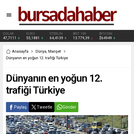
DOLAR
EURO
STERLİN
BIST 100
BITCOIN
47,7111
55,1881
64,4139
13.779,39
$64949
Anasayfa
Dünya
,
Manşet
Dünyanın en yoğun 12. trafiği Türkiye
Dünyanın en yoğun 12.
trafiği Türkiye
Paylaş
Tweetle
Gönder