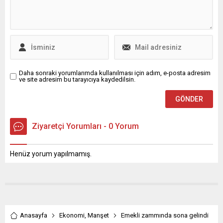
hem şoförlerin kendilerini
geliştirebilmesini hem de
yolculara daha kaliteli
hizmet sunulmasını
sağlayacak. Bursa’da daha
güvenli, erişilebilir...
Daha sonraki yorumlarımda kullanılması için adım, e-posta adresim
ve site adresim bu tarayıcıya kaydedilsin.
Ziyaretçi Yorumları - 0 Yorum
Henüz yorum yapılmamış.
Anasayfa
Ekonomi
,
Manşet
Emekli zammında sona gelindi