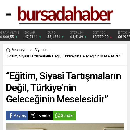
GRAM ALTIN
DOLAR
EURO
STERLİN
BIST 100
BITCO
6.660,55
47,7111
55,1881
64,4139
13.779,39
$649
Anasayfa
Siyaset
“Eğitim, Siyasi Tartışmaların Değil, Türkiye’nin Geleceğinin Meselesidir”
“Eğitim, Siyasi Tartışmaların
Değil, Türkiye’nin
Geleceğinin Meselesidir”
Paylaş
Tweetle
Gönder