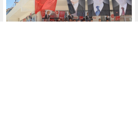
Yayınlama: 28.06.2026
A
A
+
-
0
MHP BURSA TEŞKİLATI
BÜYÜKORHAN’DA GÜÇ
TAZELEDİ: “HEDEF, DAHA