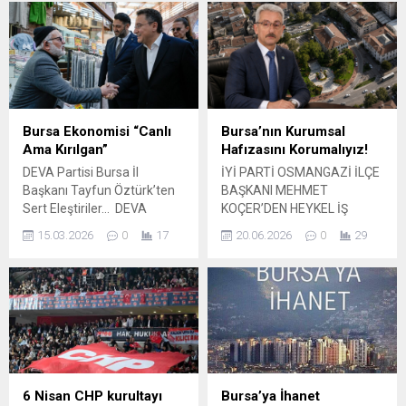
görülmesine bugün
ilçe teşkilatıyla birlikte
başlandı. İmamoğlu,
Bursa’nın Karacabey
duruşmaya Ses ve Görüntü
ilçesinde kapsamlı bir saha
Bilişim Sistemi (SEGBİS)
programı gerçekleştirdi.
aracılığıyla katıldı; salonda
Ziyaretlerde ilçe
ise eşi Dilek İmamoğlu,
ekonomisinden yerel
İstanbul Büyükşehir
hizmetlere, altyapı
Bursa Ekonomisi “Canlı
Bursa’nın Kurumsal
Belediyesi Başkan Vekili Nuri
eksikliklerinden üretici
Ama Kırılgan”
Hafızasını Korumalıyız!
Aslan, CHP İstanbul İl
sorunlarına kadar birçok
DEVA Partisi Bursa İl
İYİ PARTİ OSMANGAZİ İLÇE
Başkanı Özgür Çelik ile taraf
başlık doğrudan vatandaşın
Başkanı Tayfun Öztürk’ten
BAŞKANI MEHMET
avukatları bulundu....
ağzından dinlendi. Heyete,...
Sert Eleştiriler… DEVA
KOÇER’DEN HEYKEL İŞ
Partisi Bursa İl Başkanı
HANLARI TEPKİSİ:
15.03.2026
0
17
20.06.2026
0
29
Tayfun Öztürk, Bursa
“BURSA’NIN HAFIZASINI
Ticaret ve Sanayi Odası’nın
YIKMAYA KİMSENİN HAKKI
2003’ten bu yana tuttuğu
YOK” BURSA – Bursa’nın
firma açılış-kapanış
tarihi ve kültürel kimliğinin
istatistiklerini sert bir şekilde
en önemli simgelerinden biri
eleştirerek, kentin ekonomik
olarak kabul edilen Heykel
yapısının ne kadar kırılgan
bölgesindeki iş hanları için
olduğunu ve sürdürülebilir
“komple yıkım” kararı alındığı
büyüme sağlanamaması
yönündeki iddialar
6 Nisan CHP kurultayı
Bursa’ya İhanet