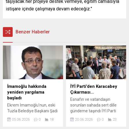
taşıyacak her projeye destek vermeye, eğitim camiasıyla
istişare içinde çalışmaya devam edeceğiz.”
Benzer Haberler
İmamoğlu hakkında
İYİ Parti’den Karacabey
yeniden yargılama
Çıkarması…
başladı
Esnafın ve vatandaşın
Ekrem İmamoğlu’nun, eski
sorunları sahada sert dille
Tuzla Belediye Başkanı Şadi
gündeme taşındı İYİ Parti
Yazıcı’ı hedef alan hakaret
Genel Başkan Yardımcısı ve
05.06.2026
0
18
20.06.2026
0
23
iddiasıyla yargılandığı
Bursa Milletvekili Selçuk
davanın yeniden
Türkoğlu, beraberindeki il ve