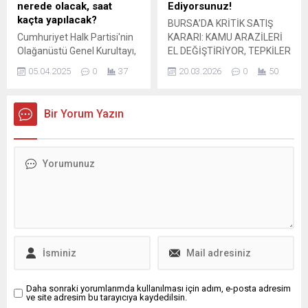
sebebiyle ciddi uyarılarda
kamuoyunda büyük yankı
nerede olacak, saat
Ediyorsunuz!
bulundu. Bursa’nın
uyandırırken, İYİ Parti
kaçta yapılacak?
BURSA’DA KRİTİK SATIŞ
ekonomik profilini...
Osmangazi İlçe...
Cumhuriyet Halk Partisi'nin
KARARI: KAMU ARAZİLERİ
Olağanüstü Genel Kurultayı,
EL DEĞİŞTİRİYOR, TEPKİLER
6 Nisan 2025 tarihinde
ÇIĞ GİBİ BÜYÜYOR Bursa’da
05.04.2025
0
37
20.03.2026
0
50
Ankara'da
kamuoyunu sarsan
gerçekleştirilecek.
tartışmalı bir karar, kent
Kurultayda divan başkanlığı
siyasetinde ve toplumsal
Bir Yorum Yazın
için Denizli Büyükşehir
zeminde tansiyonu zirveye
Belediye Başkanı Bülent Nuri
taşıdı. Resmî Gazete’de
Çavuşoğlu'nun önerilmesi
yayımlanan kararnameyle,
bekleniyor.
kamuya ait olduğu belirtilen
çok sayıda taşınmazın
satışa çıkarılması, sert
eleştirilerin odağına yerleşti.
Halkın Kurtuluş Partisi (HKP)
Bursa İl Örgütü,...
Daha sonraki yorumlarımda kullanılması için adım, e-posta adresim
ve site adresim bu tarayıcıya kaydedilsin.