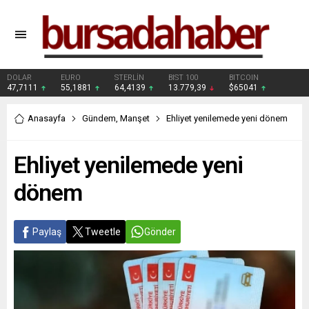
DOLAR
EURO
STERLİN
BIST 100
BITCOIN
47,7111
55,1881
64,4139
13.779,39
$65041
Anasayfa
Gündem
,
Manşet
Ehliyet yenilemede yeni dönem
Ehliyet yenilemede yeni
dönem
Paylaş
Tweetle
Gönder