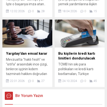
İşte o başarıya imza atan..
yemek yardımlarına ilişkin
Sonra çıtayı daha da
düzenlemede değişikliğe
12.02.2026
0
28
18.04.2026
0
15
yükseltip Erdoğan’ın
gitti. 18 Nisan 2026 tarihli
koltuğuna talip olan
Resmî Gazete’de
İmamoğlu casusluk yapacak
yayımlanan kararla,
öyle mi? Asrın yolsuzluğu
işverenlerin çalışanlarına
dedikleri İBB davasında
sunduğu yemek
hemen hiçbir şey ...
ödemelerinde sigorta
primine tabi ...
Yargıtay’dan emsal karar
Bu kişilerin kredi kartı
limitleri dondurulacak
Mevzuatta "haklı fesih" ve
"istifa" arasındaki ince çizgi,
TCMB'nin sıkı para
binlerce işçinin kıdem
politikaları ve kredi kartı
tazminatı hakkını doğrudan
kısıtlamaları, Türkiye
etkiliyor. Yargıtay Hukuk
ekonomisinde enflasyonu
22.01.2026
0
27
24.10.2024
0
45
Genel Kurulu, ailevi nedenleri
kontrol altına almak ve
gerekçe göstererek istifa
finansal istikrarı sağlamak
dilekçesi veren işçinin, iş
amacıyla uygulanan
Bir Yorum Yazın
akdinde haklı olsa dahi
stratejileri ele alıyor. Bu
kıdem tazminatı
politikaların etkilerini