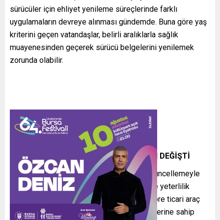
sürücüler için ehliyet yenileme süreçlerinde farklı
uygulamaların devreye alınması gündemde. Buna göre yaş
kriterini geçen vatandaşlar, belirli aralıklarla sağlık
muayenesinden geçerek sürücü belgelerini yenilemek
zorunda olabilir.
TİCARİ ARAÇ KULLANIMINDA YAŞ SINIRI DEĞİŞTİ
Karayolu Taşıma Yönetmeliği’nde yapılan güncellemeyle
ticari taşımacılık yapan sürücüler için yaş ve yeterlilik
kriterleri yeniden belirlendi. Yönetmeliğe göre ticari araç
kullanan şoförlerin mesleki yeterlilik belgelerine sahip