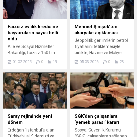
Faizsiz evlilik kredisine
Mehmet Şimşek’ten
başvuruların sayısı belli
akaryakıt açıklaması
oldu
Jeopolitik gerilimlerin petrol
Aile ve Sosyal Hizmetler
fiyatlarını tetiklemesiyle
Bakanlığı, faizsiz 150 bin
birlikte, Hazine ve Maliye
TL'lik evlilik kredisine
Bakanlığı enflasyon
01.02.2025
0
19
05.03.2026
0
23
başvuru için attığı yeni adımı
rakamlarını korumak için
duyurdu.
harekete geçti. Resmi
Gazete'de yayımlanan
Cumhurbaşkanı Kararı ile
akaryakıt ürünlerinde geçici
olarak Eşel Mobil ...
Saray rejiminde yeni
SGK’den çalışanlara
dönem
‘yemek parası’ kararı
Erdoğan “İstanbul’u alan
Sosyal Güvenlik Kurumu
Türkiye’yi alır” demişti ya..
(SGK), çalışanlara sağlanan