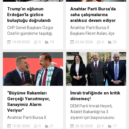
yaptığı kapsamlı açıklamada
serdi.
teşkilatın seçimlere her an
Trump’ın oğlunun
Anahtar Parti Bursa’da
hazır olduğunu belirtti.
Erdoğan’la gizlice
saha çalışmalarına
Büyük Birlik Partisi Bursa İl
buluştuğu doğrulandı
aralıksız devam ediyor
Başkanlığı’nda yürütülen
CHP Genel Başkanı Özgür
Anahtar Parti Bursa İl
organizasyon çalışmalarına
Özel’in gündeme taşıdığı,
Başkanı Fikret Aslan, ilçe
değinen Han, genç
Donald Trump Jr. ile
teşkilatlarıyla birlikte saha
kadroların...
19.09.2025
0
19
02.04.2026
0
20
Cumhurbaşkanı Erdoğan’ın
çalışmalarını hızlandırdı.
geçtiğimiz hafta İstanbul’da
Ramazan ayının ardından
yaptığı görüşme
vatandaşla sıcak teması
Cumhurbaşkanlığı
önceleyen parti, Osmangazi
kaynakları tarafından
ilçesine bağlı Akpınar Kapalı
doğrulandı. Kaynaklar,
Pazaryeri’nde ziyaret
Trump Jr.’ın görüşmeye
gerçekleştirdi. İl Başkanı
“nezaket ziyareti”
Aslan’a, Osmangazi İlçe
kapsamında katıldığını
Başkanı İsmail Demir, il ve
“Büyüme Rakamları
İmralı trafiğinde en kritik
belirtti.
ilçe yöneticileri eşlik etti.
Gerçeği Yansıtmıyor,
dönemeç!
Heyet, pazaryerinde esnaf
Sanayimiz Alarm
DEM Parti İmralı Heyeti,
ve vatandaşlarla bir araya...
Veriyor”
Adalet Bakanlığı'na 3.
Anahtar Parti Bursa İl
ziyaret için başvurusunu
Başkanı Fikret Aslan,
yaptı. Kulislerde
15.03.2026
0
21
26.02.2025
0
17