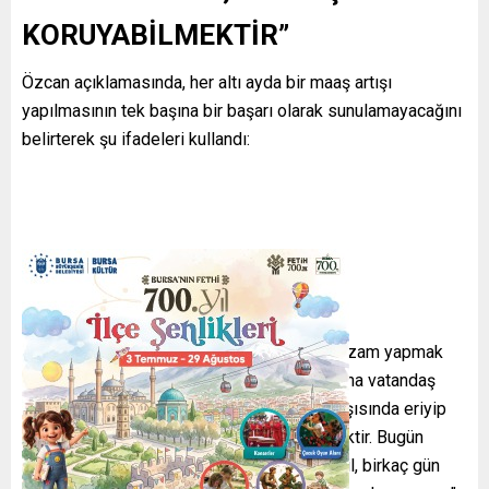
KORUYABİLMEKTİR”
Özcan açıklamasında, her altı ayda bir maaş artışı
yapılmasının tek başına bir başarı olarak sunulamayacağını
belirterek şu ifadeleri kullandı:
“Mesele işçiye, memura ya da emekliye zam yapmak
değildir. Asıl mesele; yapılan zammın daha vatandaş
maaşını tam kullanamadan enflasyon karşısında eriyip
gitmediği bir ekonomik düzen kurabilmektir. Bugün
milyonlarca insan maaşını aldığı gün değil, birkaç gün