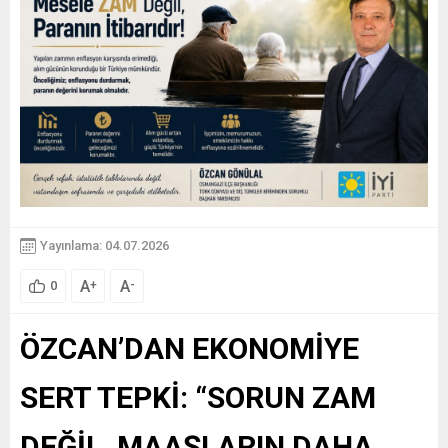
Yayınlama: 04.07.2026
A
A
+
-
0
ÖZCAN’DAN EKONOMİYE
SERT TEPKİ: “SORUN ZAM
DEĞİL, MAAŞLARIN DAHA