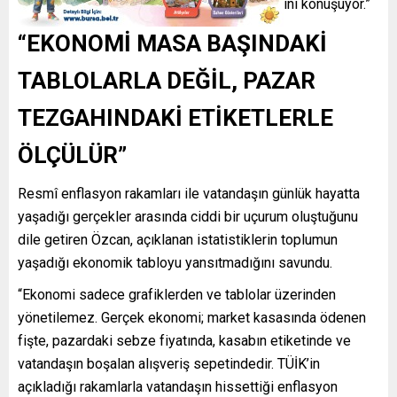
sonra cebindeki paranın nasıl buharlaştığını konuşuyor.”
“EKONOMİ MASA BAŞINDAKİ
TABLOLARLA DEĞİL, PAZAR
TEZGAHINDAKİ ETİKETLERLE
ÖLÇÜLÜR”
Resmî enflasyon rakamları ile vatandaşın günlük hayatta
yaşadığı gerçekler arasında ciddi bir uçurum oluştuğunu
dile getiren Özcan, açıklanan istatistiklerin toplumun
yaşadığı ekonomik tabloyu yansıtmadığını savundu.
“Ekonomi sadece grafiklerden ve tablolar üzerinden
yönetilemez. Gerçek ekonomi; market kasasında ödenen
fişte, pazardaki sebze fiyatında, kasabın etiketinde ve
vatandaşın boşalan alışveriş sepetindedir. TÜİK’in
açıkladığı rakamlarla vatandaşın hissettiği enflasyon