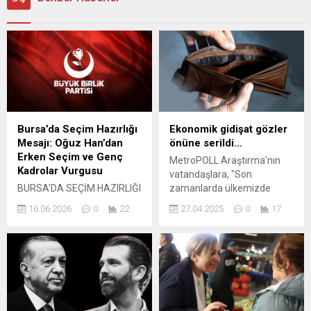
Bursa’da Seçim Hazırlığı
Ekonomik gidişat gözler
Mesajı: Oğuz Han’dan
önüne serildi…
Erken Seçim ve Genç
MetroPOLL Araştırma'nın
Kadrolar Vurgusu
vatandaşlara, "Son
BURSA’DA SEÇİM HAZIRLIĞI
zamanlarda ülkemizde
MESAJI: OĞUZ HAN’DAN
ekonominin iyi mi yoksa
16.06.2026
0
22
27.04.2025
0
17
ERKEN SEÇİM VE GENÇ
kötü mü yönetildiğini
KADROLAR VURGUSU
düşünüyorsunuz?"
Bursa’da siyasi gündem,
sorusunu yönelttiği anketin
erken seçim tartışmaları ve
sonuçları kamuoyuyla
partilerin saha hazırlıkları
paylaşıldı. Anket sonuçları
üzerinden yeniden
Türkiye'nin gerçek
hareketlenirken, Oğuz Han,
gündemini gözler önüne