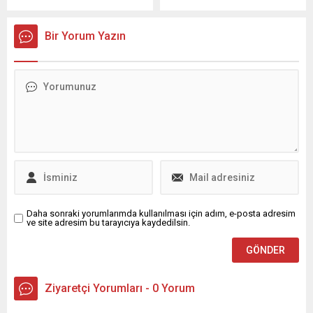
Bursa’da yerel medya
teröristbaşının birkaç gün
temsilcileriyle
içerisinde çağrı yapacağı
gerçekleştirdiği kapsamlı
konuşulurken; Öcalan'ın
Bir Yorum Yazın
basın buluşmasında Türkiye
görüntülü mü yoksa yazılı mı
ekonomisinin mevcut
çağrı yapacağı sürecin en
durumuna ilişkin son derece
kritik konusu halini aldı.
sert, çarpıcı ve dikkat çekici
değerlendirmelerde
bulundu. Açıklanan resmi
büyüme rakamları ile
vatandaşın günlük
hayatında karşılaştığı
ekonomik gerçeklik arasında
derin bir uçurum oluştuğunu
ifade eden Aslan, mevcut
ekonomi...
Daha sonraki yorumlarımda kullanılması için adım, e-posta adresim
ve site adresim bu tarayıcıya kaydedilsin.
Ziyaretçi Yorumları - 0 Yorum