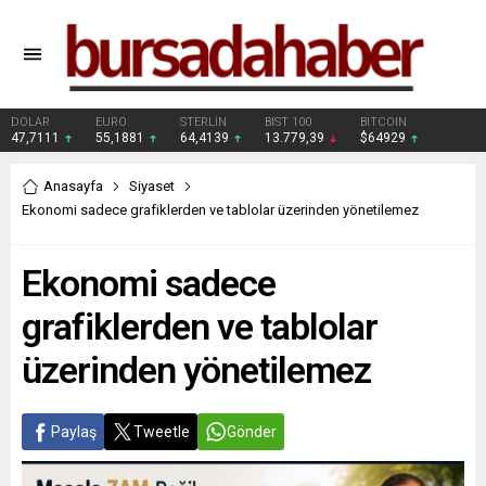
DOLAR
EURO
STERLİN
BIST 100
BITCOIN
47,7111
55,1881
64,4139
13.779,39
$64929
Anasayfa
Siyaset
Ekonomi sadece grafiklerden ve tablolar üzerinden yönetilemez
Ekonomi sadece
grafiklerden ve tablolar
üzerinden yönetilemez
Paylaş
Tweetle
Gönder