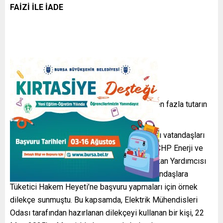
FAİZİ İLE İADE
Heyet, başvuruda bulunan vatandaşa, ödenen fazla tutarın
faiziyle birlikte iade edilmesine karar verdi.
Elektrik faturalarındaki yüksek artışlara karşı vatandaşları
bilgilendiren ve hukuki mücadele başlatan CHP Enerji ve
Altyapı Politikalarından Sorumlu Genel Başkan Yardımcısı
Deniz Yavuzyılmaz, geçtiğimiz aylarda vatandaşlara
Tüketici Hakem Heyeti’ne başvuru yapmaları için örnek
dilekçe sunmuştu. Bu kapsamda, Elektrik Mühendisleri
Odası tarafından hazırlanan dilekçeyi kullanan bir kişi, 22