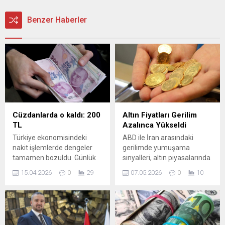
Benzer Haberler
Cüzdanlarda o kaldı: 200
Altın Fiyatları Gerilim
TL
Azalınca Yükseldi
Türkiye ekonomisindeki
ABD ile İran arasındaki
nakit işlemlerde dengeler
gerilimde yumuşama
tamamen bozuldu. Günlük
sinyalleri, altın piyasalarında
harcamaların temelini
dikkat çekici bir
15.04.2026
0
29
07.05.2026
0
10
oluşturan küçük ve orta
hareketlenme yarattı.
ölçekli banknotlar piyasadan
Başkan Donald Trump’ın
çekilirken, yerlerini sadece
kapsamlı bir anlaşma
200 TL'lik banknotlar
ihtimaline işaret etmesi ve
doldurmaya başladı.
Hürmüz Boğazı’nda