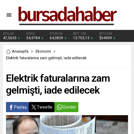
DOLAR
EURO
STERLİN
BIST 100
BITCOIN
47,5633
54,9784
64,0839
13.703,13
$64909
Anasayfa
Ekonomi
Elektrik faturalarına zam gelmişti, iade edilecek
Elektrik faturalarına zam
gelmişti, iade edilecek
Paylaş
Tweetle
Gönder