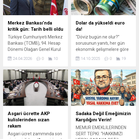
Banknot yapısındaki bu
ticaretin tamamen
köklü ...
açılacağına dair umutlar,
yatırımcıların yönünü
etkiledi. Ons fiyatındaki
Merkez Bankası’nda
Dolar da yükseldi euro
artışın etkisiyle gram altın da
kritik gün: Tarih belli oldu
da!
değer kazandı; önceki
Türkiye Cumhuriyeti Merkez
“Döviz bugün ne olur?”
kapanışa göre önemli
Bankası (TCMB), 94. Hesap
sorusunun yanıtı, her gün
oranda yükseliş kaydedildi...
Dönemi Olağan Genel Kurul
ekonomik gelişmelere göre
Toplantısı’nın 27 Nisan
değişiyor. Güncel durumu
24.04.2026
0
10
14.10.2025
0
19
Pazartesi günü saat
merak eden kullanıcılar,
14.00'te gerçekleştirileceğini
döviz haberlerini, uzman
duyurdu. Ankara'daki İdare
analizlerini, ekonomi
Merkezi Konferans
yazarlarının dolar
Salonu'nda yapılacak olan
yorumlarını ve piyasadaki
toplantı, aynı zamanda ...
hareketlerin nedenlerini
yakından ...
Asgari ücrette AKP
Sadaka Değil Emeğimizin
kulislerinden sızan
Karşılığını Verin!
rakam
MEMUR EMEKLİLERİNDEN
Asgari ücret zammında son
SERT TEPKİ: “HAKKIMIZI