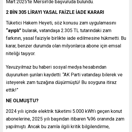
Mart 2025’te Mersin’de başvuruda bulundu.
2 BİN 305 LİRAYI YASAL FAİZLE İADE KARARI
Tüketici Hakem Heyeti, söz konusu zam uygulamasını
“ayıplı”
bularak, vatandaşa 2.305 TL tutarındaki zam
farkının, yasal faiziyle birlikte iade edilmesine hükmetti. Bu
karar, benzer durumda olan milyonlarca abone için emsal
niteliği taşıyor.
Yavuzyılmaz bu haberi sosyal medya hesabından
duyururken şunları kaydetti: “AK Parti vatandaşı bilerek ve
isteyerek zam tuzağına düşürmüştü! Bu soyguna itiraz
ettik!”
NE OLMUŞTU?
2024 yılı içinde elektrik tüketimi 5.000 kWh’ı geçen konut
abonelerine, 2025 yılı başından itibaren %96 oranında zam
yapılmıştı. Ancak bu zamla ilgili kritik bilgilendirme,