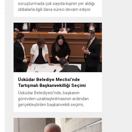
soruşturmada çok sayıda kişinin yer aldığı
iddialarla ilgili dava süreci devam ediyor.
Mahkeme, savcının görüşünü aldıktan
sonra sanıkların tutukluluk hallerini ayrı ayrı
değerlendirdi. İnceleme sonucunda,
aralarında Ekrem İmamoğlu’nun da
bulunduğu 53 tutuklu hakkında tutukluluk
hallerinin sürdürülmesine karar verildi.
İddialar ve değerlendirilen talepler
Soruşturma kapsamında sanıklara
yöneltilen...
Üsküdar Belediye Meclisi’nde
Tartışmalı Başkanvekilliği Seçimi
Üsküdar Belediyesi’nde, başkanın
görevden uzaklaştırılmasının ardından
gerçekleştirilen başkanvekili seçimi,
tartışmalı ve hukuki itirazlara konu olacak
uygulamalarla gündeme geldi. Yapılan
oylamada usul ve gizlilikle ilgili ciddi iddialar
ortaya atıldı; bazı oyların geçersiz