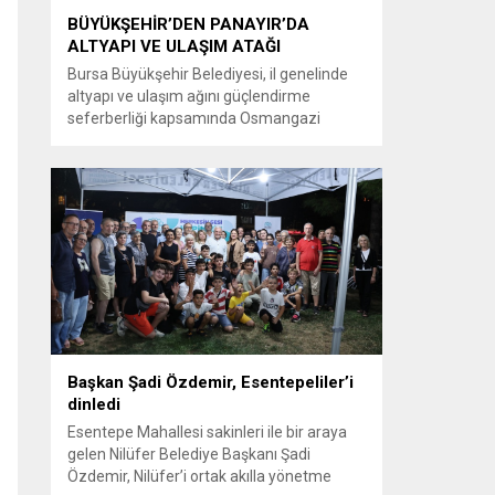
BÜYÜKŞEHİR’DEN PANAYIR’DA
ALTYAPI VE ULAŞIM ATAĞI
Bursa Büyükşehir Belediyesi, il genelinde
altyapı ve ulaşım ağını güçlendirme
seferberliği kapsamında Osmangazi
ilçesine bağlı Panayır Mahallesi 3’üncü
Pınar Caddesi’nde çalışmalara hız verdi.
Büyükşehir Belediyesi, BUSKİ Genel
Müdürlüğü ve Ulaşım Dairesi Başkanlığı
koordinasyonuyla Osmangazi ilçesine bağlı
Panayır Mahallesi 3’üncü Pınar
Caddesi’nde altyapı ve üstyapıyı yenileme
çalışmalarında sona yaklaştı. Bölgenin en...
Başkan Şadi Özdemir, Esentepeliler’i
dinledi
Esentepe Mahallesi sakinleri ile bir araya
gelen Nilüfer Belediye Başkanı Şadi
Özdemir, Nilüfer’i ortak akılla yönetme