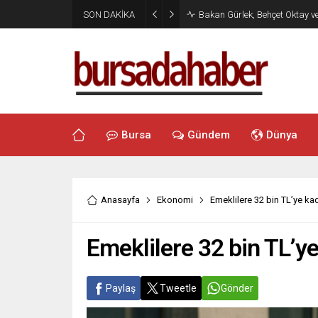
SON DAKİKA
Bakan Gürlek, Behçet Oktay v
Bursa
Gündem
Dünya
Anasayfa
Ekonomi
Emeklilere 32 bin TL’ye k
Emeklilere 32 bin TL’y
Paylaş
Tweetle
Gönder