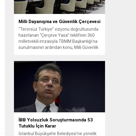
Milli Dayanışma ve Güvenlik Çerçevesi
“Terörsüz Türkiye” vizyonu doğrultusunda
hazırlanan “Çerçeve Yasa” teklifinin 360
milletvekili imzasıyla TBMM Başkanlığı’na
sunulmasının ardından konu, Milli Güvenlik
Kurulu (MGK) toplantısında ele alınmıştır.
Toplantı sonrası yayımlanan sekiz
maddelik bildiri, ülke güvenliği ve bölgesel
gelişmelere dair değerlendirmeleri
içermektedir. Yaklaşık 2 saat 15 dakika
süren oturumun sonuç metninde; terörle
mücadele, bölgesel istikrar,...
İBB Yolsuzluk Soruşturmasında 53
Tutuklu İçin Karar
İstanbul Büyükşehir Belediyesi’ne yönelik