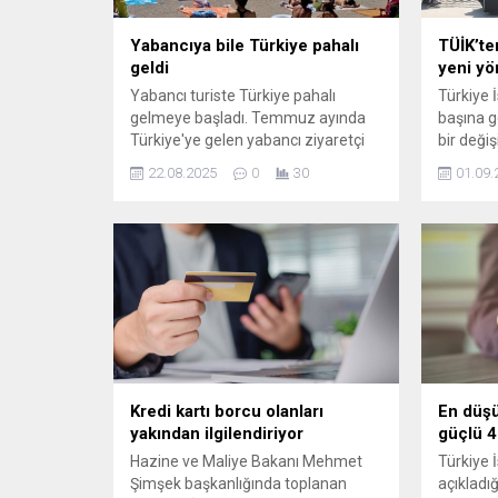
Yabancıya bile Türkiye pahalı
TÜİK’te
geldi
yeni y
Yabancı turiste Türkiye pahalı
Türkiye İ
gelmeye başladı. Temmuz ayında
başına g
Türkiye'ye gelen yabancı ziyaretçi
bir değiş
sayısı, geçen yılın aynı ayına göre
koruma k
22.08.2025
0
30
01.09.
yüzde 5 gerileme gösterdi.
nüfusa e
bu reviz
yansıtıla
Kredi kartı borcu olanları
En düşü
yakından ilgilendiriyor
güçlü 4
Hazine ve Maliye Bakanı Mehmet
Türkiye 
Şimşek başkanlığında toplanan
açıkladığ