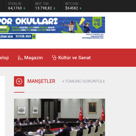
STERLİN
BIST 100
BITCOIN
64,1760
13.798,82
$64582
oloji
Magazin
Kültür ve Sanat
MANŞETLER
+ TÜMÜNÜ GÖRÜNTÜLE