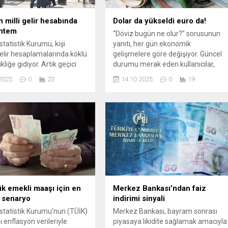
n milli gelir hesabında
Dolar da yükseldi euro da!
öntem
“Döviz bugün ne olur?” sorusunun
statistik Kurumu, kişi
yanıtı, her gün ekonomik
elir hesaplamalarında köklü
gelişmelere göre değişiyor. Güncel
ikliğe gidiyor. Artık geçici
durumu merak eden kullanıcılar,
apsamındaki Suriyeliler de
döviz haberlerini, uzman
2025
0
23
14.10.2025
0
19
klenerek hesap yapılacak;
analizlerini, ekonomi yazarlarının
yon geçmiş yıllara da
dolar yorumlarını ve piyasadaki
cak.
hareketlerin nedenlerini yakından ...
k emekli maaşı için en
Merkez Bankası’ndan faiz
 senaryo
indirimi sinyali
İstatistik Kurumu’nun (TÜİK)
Merkez Bankası, bayram sonrası
ı enflasyon verileriyle
piyasaya likidite sağlamak amacıyla