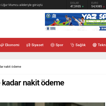
GRAM ALTIN
DOLAR
EURO
e Uğur Mumcu aileleriyle görüştü
6.465,12
47,5935
54,9385
Ekonomi
Siyaset
Spor
Sağlık
Tekn
adar nakit ödeme
e kadar nakit ödeme