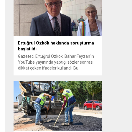
sayılması ve meclis içindeki yönlendirmeler
kamuoyunda tepkilere yol açtı. Seçim
sürecinde yaşanan gelişmeler, parti
grupları arasındaki gerilimi artırdı. CHP’nin...
Ertuğrul Özkök hakkında soruşturma
başlatıldı
Gazeteci Ertuğrul Özkök, Bahar Feyzan’ın
YouTube yayınında yaptığı sözler sonrası
dikkat çeken ifadeler kullandı. Bu
açıklamalar üzerine İstanbul Cumhuriyet
Başsavcılığı tarafından Özkök hakkında
‘Cumhurbaşkanına hakaret’ suçundan
re’sen soruşturma başlatıldı. Özkök,
hakkındaki soruşturma kapsamında
Çağlayan’daki İstanbul Adalet Sarayı’na
giderek savcılığa ifade verdi. İfadesinin
ardından adliyeden ayrıldığı bildirildi.
Programdaki sözleri ve savunması...