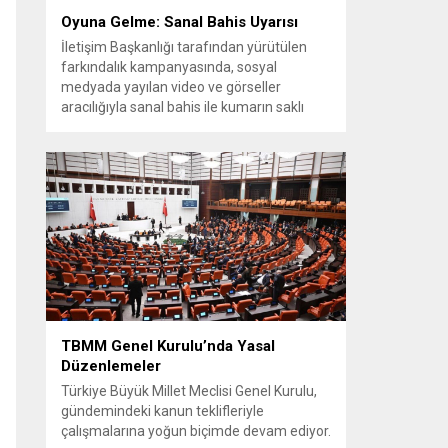
Oyuna Gelme: Sanal Bahis Uyarısı
İletişim Başkanlığı tarafından yürütülen
farkındalık kampanyasında, sosyal
medyada yayılan video ve görseller
aracılığıyla sanal bahis ile kumarın saklı
riskleri halka aktarıldı. Hazırlanan
materyallerde, hızlı ve zahmetsiz kazanç
vaadiyle kişiler nasıl sisteme çekildiği
örneklerle anlatıldı. Çalışmada, bahis ve
kumarın masum bir eğlence olmadığı;
kayıpları telafi etme düşüncesinin
kullanıcıyı daha fazla oynamaya...
TBMM Genel Kurulu’nda Yasal
Düzenlemeler
Türkiye Büyük Millet Meclisi Genel Kurulu,
gündemindeki kanun teklifleriyle
çalışmalarına yoğun biçimde devam ediyor.