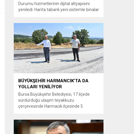
Durumu hizmetlerinin dijital altyapısını
yeniledi. Harita tabanlı yeni sistemle binalar
3 boyutlu olarak incelenebilirken, akıllı imar
danışmanı özelliği sayesinde karmaşık
teknik terimler vatandaşlar için sade bir
anlatıma dönüştürülüyor. Nilüfer
Belediyesi, vatandaşların kent bilgilerine ve
imar durumu verilerine daha hızlı, kolay ve
şeffaf bir şekilde...
BÜYÜKŞEHİR HARMANCIK’TA DA
YOLLARI YENİLİYOR
Bursa Büyükşehir Belediyesi, 17 ilçede
sürdürdüğü ulaşım teyakkuzu
çerçevesinde Harmacık ilçesinde 5
mahallenin yollarını yenileme çalışmalarına
hız verdi. Şahin Biba başkanlığında
başlatılan ulaşım seferberliği kapsamında
Bursa Büyükşehir Belediyesi Ulaşım Dairesi