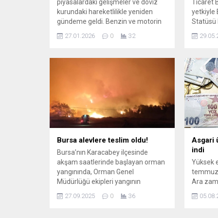
piyasalardaki gelişmeler ve döviz
Ticaret 
kurundaki hareketlilikle yeniden
yetkiyle
gündeme geldi. Benzin ve motorin
Statüsü 
fiyatlarındaki son değişikliklerin
satıcılar
27.01.2026
0
32
29.05.
ardından sürücüler büyük
pazarlar
şehirlerdeki güncel durumu
kapsamlı 
yakından takip ediyor.
başlattı
sayesinde
Bursa alevlere teslim oldu!
Asgari 
indi
Bursa’nın Karacabey ilçesinde
akşam saatlerinde başlayan orman
Yüksek e
yangınında, Orman Genel
temmuz z
Müdürlüğü ekipleri yangının
Ara zam 
enerjisinin düşürüldüğünü açıkladı.
alım gücü
27.09.2025
0
36
05.08.
Söndürme çalışmaları sürüyor.
geçtiğim
5'lik zam