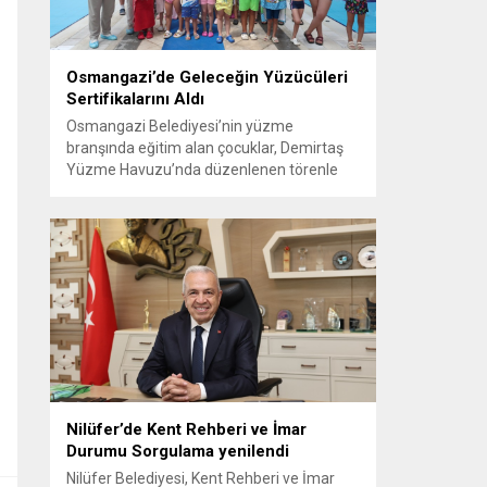
Osmangazi’de Geleceğin Yüzücüleri
Sertifikalarını Aldı
Osmangazi Belediyesi’nin yüzme
branşında eğitim alan çocuklar, Demirtaş
Yüzme Havuzu’nda düzenlenen törenle
sertifikalarını alarak büyük bir mutluluk
yaşadı. Osmangazi Belediyesi, çocukların
küçük yaşlardan itibaren sporla tanışması,
fiziksel gelişimlerini desteklemesi ve
sağlıklı yaşam alışkanlıkları kazanması
amacıyla spor okullarındaki çalışmalarını
aralıksız sürdürüyor. Bu doğrultuda yaz
tatilini yüzme sporuyla tanışarak geçiren
ve eğitimlerini...
Nilüfer’de Kent Rehberi ve İmar
Durumu Sorgulama yenilendi
Nilüfer Belediyesi, Kent Rehberi ve İmar