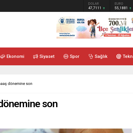
GRAM ALTIN
DOLAR
EURO
6.660,55
47,7111
55,1881
Ekonomi
Siyaset
Spor
Sağlık
Tekn
 maaş dönemine son
ş dönemine son