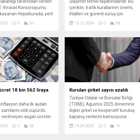
Bakanlığı tarafından verilen
ulaşımın temel taşlarındandır. Bu
 E-İhracat Konsorsiyumu
içerikte, trafik kurallarının önemi,
kazanan Hepsiburada, yerli
ihlalleri ve güvenli sürüş için
ın ürünlerini dünya
ipuçlarını keşfedin. Hem sürücüler
2025
0
20
10.12.2024
0
38
ına taşımak amacıyla
hem de yayalar için bilinçli bir
bir e-ihracat girişimi
toplum oluşturmanın yollarını
. Yeni kazanılan bu statü
öğrenin.
 şirket ...
ücret 18 bin 562 liraya
Kurulan şirket sayısı azaldı
Türkiye Odalar ve Borsalar Birliği
nflasyon daha ilk aydan
(TOBB), Ağustos 2025 dönemine
amlarını sildi süpürdü.
ilişkin şirket ve kooperatif kuruluş-
verilmeyen asgari ücretin
kapanış verilerini kamuoyuna
 eridi bitti. Emeklilerin de
duyurdu. Paylaşılan istatistiklere
2025
0
28
19.09.2025
0
15
iz günlerde aldığı yüzde
göre, 2025’in ilk 8 ayında kurulan
 ilk aydan geri alınmış oldu.
şirket sayısı, geçen yılın aynı