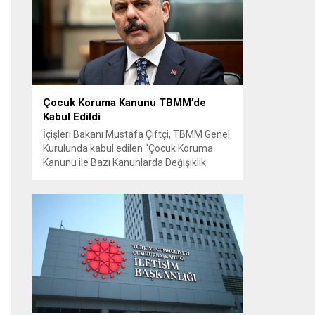
Başkanlığı koordinasyonuyla 17 ilçede yol
yenileme çalışmalarında vites yükseltildi.
Başkan Vekili Biba’nın göreve geldiği 10
Nisan’dan bugüne kadar geçen süre...
Çocuk Koruma Kanunu TBMM’de
Kabul Edildi
İçişleri Bakanı Mustafa Çiftçi, TBMM Genel
Kurulunda kabul edilen “Çocuk Koruma
Kanunu ile Bazı Kanunlarda Değişiklik
Yapılmasına Dair Kanun Teklifi” hakkında
sosyal medya hesabından açıklama yaptı.
Bakan Çiftçi, çocukları kötülüğe terk
etmeyeceklerini vurgulayarak, her çocuğun
korunmasının toplumun geleceğine yapılan
yatırım olduğunu belirtti. Çiftçi, devletin bu
düzenlemeyle sadece ceza vermekle
kalmayacağını;...