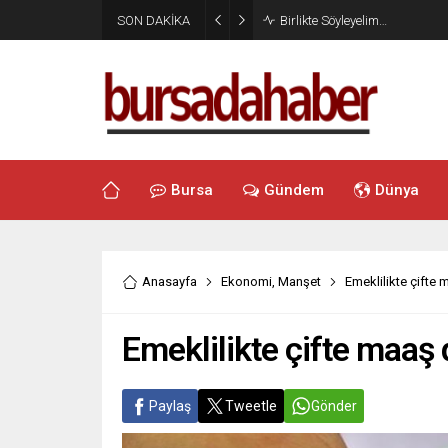
SON DAKİKA
Birlikte Söyleyelim…
Bursa
Gündem
Dünya
Anasayfa
Ekonomi
,
Manşet
Emeklilikte çifte
Emeklilikte çifte maa
Paylaş
Tweetle
Gönder