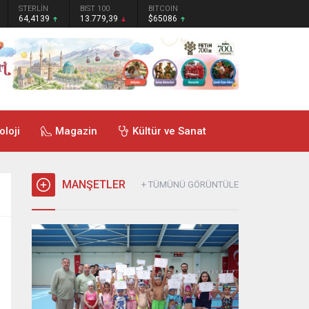
STERLİN
BIST 100
BITCOIN
64,4139
13.779,39
$65086
oloji
Magazin
Kültür ve Sanat
MANŞETLER
+ TÜMÜNÜ GÖRÜNTÜLE