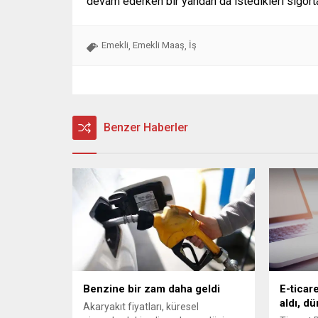
devam ederken bir yandan da istedikleri sigorta
Emekli
Emekli Maaş
İş
,
,
Benzer Haberler
Benzine bir zam daha geldi
E-ticar
aldı, dü
Akaryakıt fiyatları, küresel