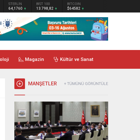
STERLİN
BIST 100
BITCOIN
64,1760
13.798,82
$64582
oloji
Magazin
Kültür ve Sanat
MANŞETLER
+ TÜMÜNÜ GÖRÜNTÜLE