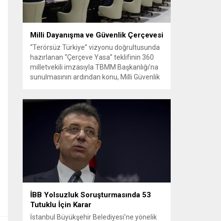
Milli Dayanışma ve Güvenlik Çerçevesi
“Terörsüz Türkiye” vizyonu doğrultusunda
hazırlanan “Çerçeve Yasa” teklifinin 360
milletvekili imzasıyla TBMM Başkanlığı’na
sunulmasının ardından konu, Milli Güvenlik
Kurulu (MGK) toplantısında ele alınmıştır.
Toplantı sonrası yayımlanan sekiz
maddelik bildiri, ülke güvenliği ve bölgesel
gelişmelere dair değerlendirmeleri
içermektedir. Yaklaşık 2 saat 15 dakika
süren oturumun sonuç metninde; terörle
mücadele, bölgesel istikrar,...
İBB Yolsuzluk Soruşturmasında 53
Tutuklu İçin Karar
İstanbul Büyükşehir Belediyesi’ne yönelik