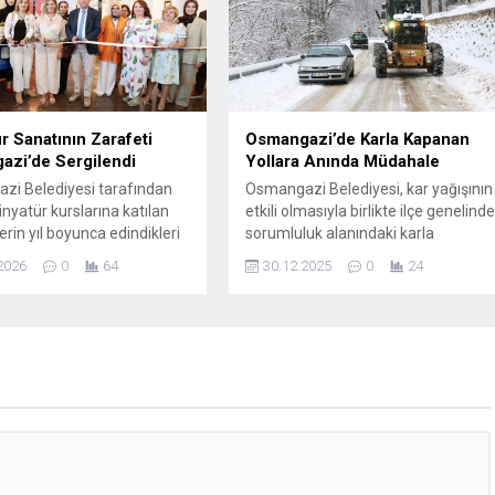
nın vurulduğunu ve çeşitli
geçirmelerini sağlamak adına
rde hava savunmasının
birbirinden özel etkinlikleri çocuklar
r şekilde harekete geçtiğini
ile buluşturuyor. Bu etkinlikler
 Vali Aleksandr Beglov, 6
kapsamında ‘Küçük kramponlar
fuslu...
büyük yıldızlara dönüşüyor’
sloganıyla...
r Sanatının Zarafeti
Osmangazi’de Karla Kapanan
zi’de Sergilendi
Yollara Anında Müdahale
i Belediyesi tarafından
Osmangazi Belediyesi, kar yağışının
inyatür kurslarına katılan
etkili olmasıyla birlikte ilçe genelind
erin yıl boyunca edindikleri
sorumluluk alanındaki karla
becerilerle hazırladıkları
kapanan yollara anında müdahale
2026
0
64
30.12.2025
0
24
en oluşan “Minyatür
ederek ulaşımda herhangi bir
Sergisi” kapılarını
aksama yaşanmamasını sağlıyor.
ilere açtı. Osmangazi
Kar yağışının yüksek kesimlerde
si’nin minyatür kursunda
etkisini göstermesiyle birlikte
an kursiyerler, kurs
Osmangazi Belediyesi Fen İşleri
e minyatür sanatının
Müdürlüğü ekipleri karla kapanan
i, desen oluşturma
yolları açmak için harekete geçti.
i, renk kullanımı ve fırça
Kar yağışının etkili olduğu ilk andan
ti gibi birçok konuda eğitim
itibaren...
endikleri bilgileri...