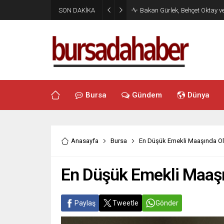
SON DAKİKA
Bakan Gürlek, Behçet Oktay v
Bursa
Gündem
Dünya
Anasayfa
Bursa
En Düşük Emekli Maaşında Ol
En Düşük Emekli Maaşı
Paylaş
Tweetle
Gönder