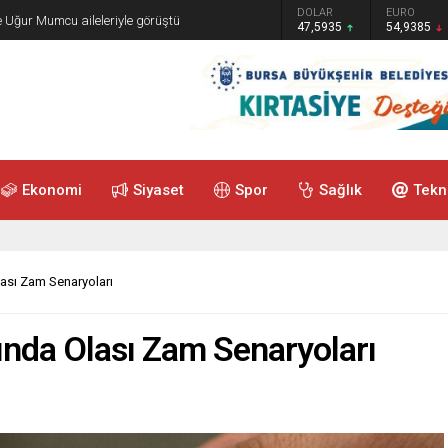
GRAM ALTIN
DOLAR
EURO
e Uğur Mumcu aileleriyle görüştü
6.465,12
47,5935
54,9385
Ekonomi
Siyaset
Spor
Sağlık
Tekn
ası Zam Senaryoları
nda Olası Zam Senaryoları