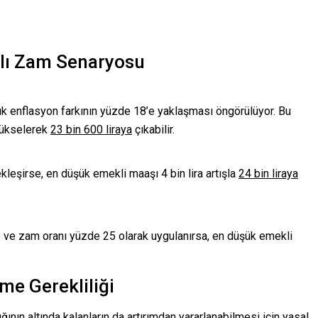
klı Zam Senaryosu
ık enflasyon farkının yüzde 18’e yaklaşması öngörülüyor. Bu
 yükselerek
23 bin 600 liraya
çıkabilir.
kleşirse, en düşük emekli maaşı 4 bin lira artışla
24 bin liraya
 ve zam oranı yüzde 25 olarak uygulanırsa, en düşük emekli
me Gerekliliği
ının altında kalanların da artırımdan yararlanabilmesi için yasal