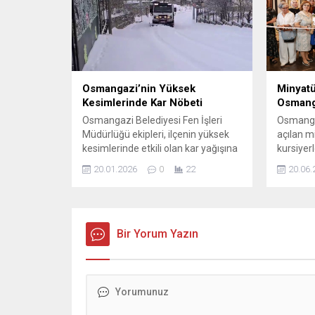
değil, tüm yaş gruplarında kendini
altyapısı
hissettiriyor. Örneğin 15 yaşındaki
bölgele
bir kız çocuğunun ortalama 67,3 yıl
yoğun bi
daha yaşaması beklenirken,...
bildirdi.
milyon nü
Osmangazi’nin Yüksek
Minyatü
Kesimlerinde Kar Nöbeti
Osmanga
Osmangazi Belediyesi Fen İşleri
Osmangaz
Müdürlüğü ekipleri, ilçenin yüksek
açılan m
kesimlerinde etkili olan kar yağışına
kursiyerl
karşı hızlı ve koordineli bir şekilde
bilgi ve 
20.01.2026
0
22
20.06.
harekete geçti. Kar yağışının ulaşımı
eserlerd
olumsuz etkilememesi için sahaya
Atölyesi 
çıkan ekipler, Hüseyinalan, Kirazlı,
ziyaretç
Süleymaniye, Bağlı, Soğukpınar ve
Belediye
Elmaçukuru mahallelerinde yoğun
Bir Yorum Yazın
eğitim al
bir karla mücadele çalışması
süresinc
gerçekleştirdi. Osmangazi
tarihçes
Belediyesi Fen İşleri Müdürlüğü,
teknikler
özellikle...
hakimiye
alarak öğr