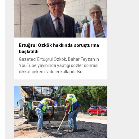
sayılması ve meclis içindeki yönlendirmeler
kamuoyunda tepkilere yol açtı. Seçim
sürecinde yaşanan gelişmeler, parti
grupları arasındaki gerilimi artırdı. CHP’nin...
Ertuğrul Özkök hakkında soruşturma
başlatıldı
Gazeteci Ertuğrul Özkök, Bahar Feyzan’ın
YouTube yayınında yaptığı sözler sonrası
dikkat çeken ifadeler kullandı. Bu
açıklamalar üzerine İstanbul Cumhuriyet
Başsavcılığı tarafından Özkök hakkında
‘Cumhurbaşkanına hakaret’ suçundan
re’sen soruşturma başlatıldı. Özkök,
hakkındaki soruşturma kapsamında
Çağlayan’daki İstanbul Adalet Sarayı’na
giderek savcılığa ifade verdi. İfadesinin
ardından adliyeden ayrıldığı bildirildi.
Programdaki sözleri ve savunması...