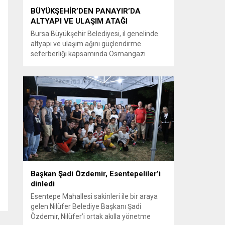
BÜYÜKŞEHİR’DEN PANAYIR’DA
ALTYAPI VE ULAŞIM ATAĞI
Bursa Büyükşehir Belediyesi, il genelinde
altyapı ve ulaşım ağını güçlendirme
seferberliği kapsamında Osmangazi
ilçesine bağlı Panayır Mahallesi 3’üncü
Pınar Caddesi’nde çalışmalara hız verdi.
Büyükşehir Belediyesi, BUSKİ Genel
Müdürlüğü ve Ulaşım Dairesi Başkanlığı
koordinasyonuyla Osmangazi ilçesine bağlı
Panayır Mahallesi 3’üncü Pınar
Caddesi’nde altyapı ve üstyapıyı yenileme
çalışmalarında sona yaklaştı. Bölgenin en...
Başkan Şadi Özdemir, Esentepeliler’i
dinledi
Esentepe Mahallesi sakinleri ile bir araya
gelen Nilüfer Belediye Başkanı Şadi
Özdemir, Nilüfer’i ortak akılla yönetme