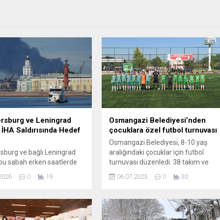
ersburg ve Leningrad
Osmangazi Belediyesi’nden
 İHA Saldırısında Hedef
çocuklara özel futbol turnuvası
Osmangazi Belediyesi, 8-10 yaş
rsburg ve bağlı Leningrad
aralığındaki çocuklar için futbol
 bu sabah erken saatlerde
turnuvası düzenledi. 38 takım ve
kara kuvvetlerine ait
650 minik sporcunun katılımıyla
2026
0
19
06.07.2025
0
30
 hava araçlarının hedefi
gerçekleştirilen turnuvanın açılışı
ldi. Yetkililer, gece boyunca
büyük bir coşkuyla yapıldı.
erasyonlarda bir petrol
Osmangazi Belediyesi, çocukların
i ile önemli liman
yaz tatillerini spor yaparak