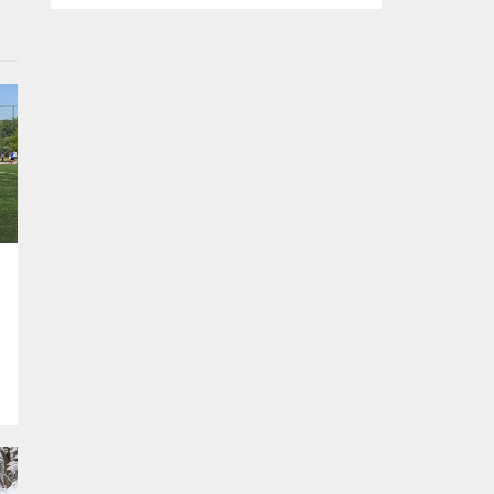
kararlılığında olduklarını söyledi. Başkan
Şadi Özdemir, bütçeyi verimli kullanarak,
sorunların üstesinden gelmeye çalıştıklarını
vurguladı. Nilüfer Belediyesi tarafından
mahallelerin ihtiyaçlarını yerinde tespit
edip, çözüm oluşturmak amacıyla
başlatılan “Şadi Başkan’la Akşam Çayı”
buluşmaları, sıcak havaya rağmen...