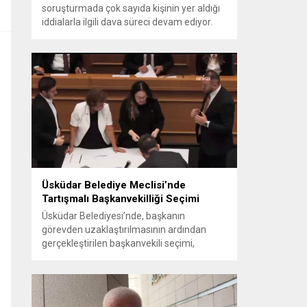
soruşturmada çok sayıda kişinin yer aldığı
iddialarla ilgili dava süreci devam ediyor.
Mahkeme, savcının görüşünü aldıktan
sonra sanıkların tutukluluk hallerini ayrı ayrı
değerlendirdi. İnceleme sonucunda,
aralarında Ekrem İmamoğlu’nun da
bulunduğu 53 tutuklu hakkında tutukluluk
hallerinin sürdürülmesine karar verildi.
İddialar ve değerlendirilen talepler
Soruşturma kapsamında sanıklara
yöneltilen...
Üsküdar Belediye Meclisi’nde
Tartışmalı Başkanvekilliği Seçimi
Üsküdar Belediyesi’nde, başkanın
görevden uzaklaştırılmasının ardından
gerçekleştirilen başkanvekili seçimi,
tartışmalı ve hukuki itirazlara konu olacak
uygulamalarla gündeme geldi. Yapılan
oylamada usul ve gizlilikle ilgili ciddi iddialar
ortaya atıldı; bazı oyların geçersiz