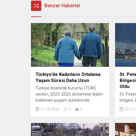
Benzer Haberler
Türkiye’de Kadınların Ortalama
St. Pet
Yaşam Süresi Daha Uzun
Bölgesi
Oldu
Türkiye İstatistik Kurumu (TÜİK)
verileri, 2023-2025 dönemine ilişkin
St. Pete
beklenen yaşam sürelerinde
bölgesi,
kadınların erkekleri geride bıraktığını
Ukrayna 
01.08.2026
0
5
05.07.
gösteriyor. Doğuşta beklenen
insansız
yaşam süresi kadınlarda 81,1 yıl,
haline ge
erkeklerde ise 75,9 yıl olarak
süren op
hesaplandı. Fark sadece doğuşta
terminal