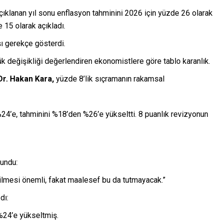
ıklanan yıl sonu enflasyon tahminini 2026 için yüzde 26 olarak
 15 olarak açıkladı.
ı gerekçe gösterdi.
 değişikliği değerlendiren ekonomistlere göre tablo karanlık.
r. Hakan Kara,
yüzde 8’lik sıçramanın rakamsal
4’e, tahminini %18’den %26’e yükseltti. 8 puanlık revizyonun
lundu:
ilmesi önemli, fakat maalesef bu da tutmayacak.”
dı:
%24’e yükseltmiş.