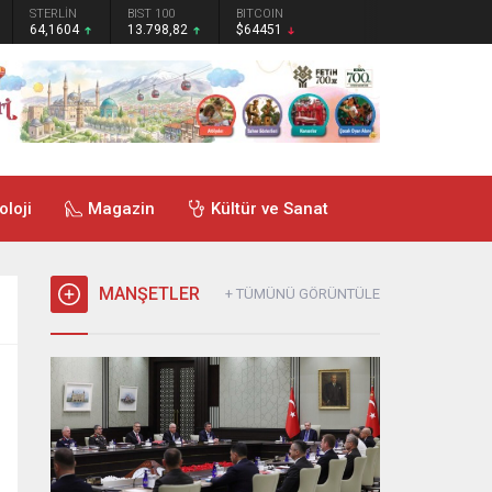
STERLİN
BIST 100
BITCOIN
64,1604
13.798,82
$64451
oloji
Magazin
Kültür ve Sanat
MANŞETLER
+ TÜMÜNÜ GÖRÜNTÜLE