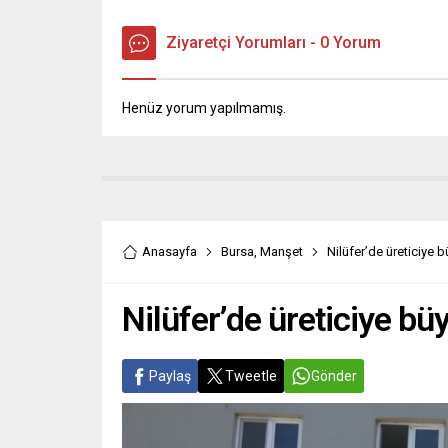
Ziyaretçi Yorumları - 0 Yorum
Henüz yorum yapılmamış.
Anasayfa
Bursa
,
Manşet
Nilüfer’de üreticiye 
Nilüfer’de üreticiye bü
Paylaş
Tweetle
Gönder