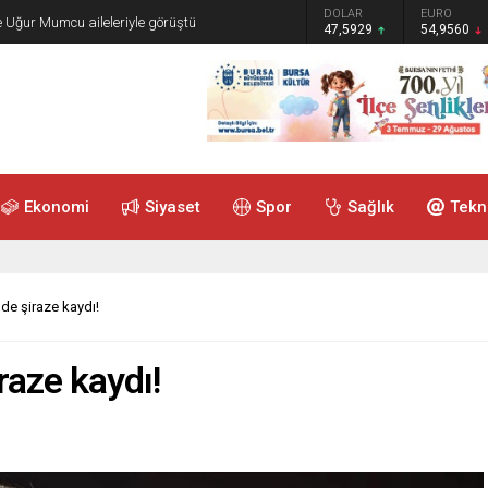
GRAM ALTIN
DOLAR
EURO
e Uğur Mumcu aileleriyle görüştü
6.493,17
47,5929
54,9560
Ekonomi
Siyaset
Spor
Sağlık
Tekn
de şiraze kaydı!
raze kaydı!