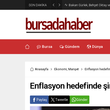
SON DAKİKA
Bakan Gürlek, Behçet Oktay v
Bursa
Gündem
Dünya
Anasayfa
Ekonomi
,
Manşet
Enflasyon hedefin
Enflasyon hedefinde şi
Paylaş
Tweetle
Gönder