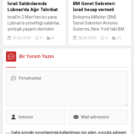
İsrail Saldırılarında
BM Genel Sekreteri:
Lübnan’da Ağır Tahribat
İsrail hesap vermeli
İsrail’in 2 Mart’tan bu yana
Birleşmiş Milletler (BM)
Lübnan’a yönelttiği saldırılar,
Genel Sekreteri Antonio
yerleşik yaşamı derinden
Guterres, New York'taki BM
sarsarken can ve mal
binasında gazetecilerin
23.05.2026
0
8
28.06.2025
0
21
kaybını arttırmaya devam
sorularını yanıtladı. İsrailli
ediyor. Savaşın yarattığı
askerlerin silahsız Filistinlileri
yıkım, her geçen gün daha
öldürme talimatı aldığına
Bir Yorum Yazın
fazla sivili etkiliyor ve temel
dair haberler olduğu
hizmetlere ulaşımı
hatırlatılarak, bu çerçevede
zorlaştırıyor. Resmi verilere
artık ...
göre saldırılarda ölen,
yaralanan ve yerinden
olanların sayısı ciddi
boyutlara ulaştı; sağlık
sistemleri de...
Daha sonraki yorumlarımda kullanılması için adım, e-posta adresim