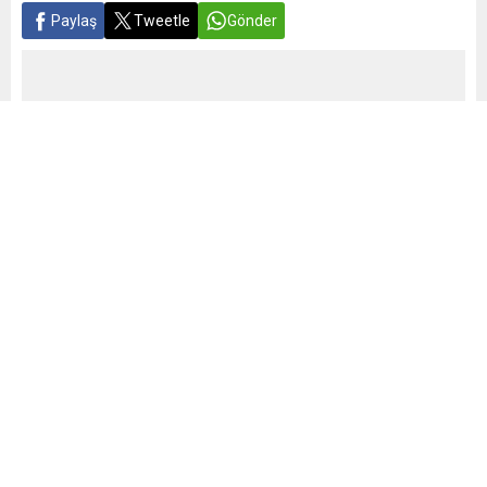
Paylaş
Tweetle
Gönder
Yayınlama: 18.05.2026
A
A
+
-
Türkiye Cumhuriyet Merkez Bankası (TCMB), yılın birinci
çeyreğini kapsayan Ticari Gayrimenkul Fiyat Endeksi