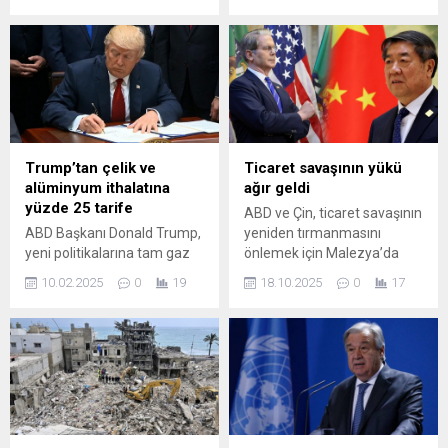
Saldırılarda 2’si çocuk 5
Curiosity aracı, Kızıl
Filistinli hayatını kaybetti.
Gezegen’in geçmişine dair
Görgü tanıkları ve yerel
önemli ipuçları sunabilecek
kaynakların aktardığına
yeni bir keşfe imza attı. Gale
göre, İsrail, Gazze'nin çeşitli
Krateri’nde bulunan eski bir
bölgelerinde Filistinlilerin ...
göl yatağından alınan kaya
örneklerinin ...
Trump’tan çelik ve
Ticaret savaşının yükü
alüminyum ithalatına
ağır geldi
yüzde 25 tarife
ABD ve Çin, ticaret savaşının
ABD Başkanı Donald Trump,
yeniden tırmanmasını
yeni politikalarına tam gaz
önlemek için Malezya’da
devam ediyor. Trump,
masaya oturuyor. Hazine
10.02.2025
0
19
18.10.2025
0
17
pazartesi günü çelik ve
Bakanı Scott Bessent ile
alüminyum ithalatına
Başbakan Yardımcısı He
yönelik yüzde 25 oranında
Lifeng’in görüşmesi,
gümrük vergisi
Trump’ın “sürdürülemez”
açıklayacağını duyurdu.
dediği yüzde 100 gümrük
vergileri öncesi kritik önem
taşıyor.