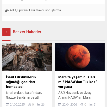
ABD
Epstein
Eski
Savcı
soruşturma
,
,
,
,
Benzer Haberler
İsrail Filistinlilerin
Mars’ta yaşamın izleri
sığındığı çadırları
mi? NASA’dan “ilk kez”
bombaladı!
vurgusu
İsrail ordusu tarafından,
ABD Havacılık ve Uzay
Gazze Şeridi’nin çeşitli
Ajansı NASA’nın Mars
bölgeleri yine hedef alındı.
yüzeyinde görev yapan
24.05.2025
0
26
22.04.2026
0
21