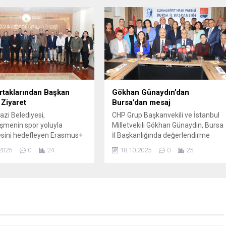
ilmiş enerji teknolojileri ve
etkinlikte konuşan Nilüfer Belediye
 Savunma Otonom
Başkanı Şadi Özdemir, “Nilüfer
 (DDAD) sistemi, otonom
yönünü her zaman Cumhuriyet’e
ok sayıda tehdidi algıladı,
dönmüş bir kenttir” dedi. Nilüfer’de
 ve etkisiz hale getirdi.
19 Mayıs Atatürk’ü Anma, Gençlik
len sistemin, belirlenen
ve Spor Bayramı kutlamalarının ilk...
uygun...
rtaklarından Başkan
Gökhan Günaydın’dan
 Ziyaret
Bursa’dan mesaj
zi Belediyesi,
CHP Grup Başkanvekili ve İstanbul
eşmenin spor yoluyla
Milletvekili Gökhan Günaydın, Bursa
sini hedefleyen Erasmus+
İl Başkanlığında değerlendirme
apsamında desteklenen
toplantısı düzenledi. CHP Bursa İl
2025
0
24
18.10.2025
0
25
dicalization” projesine lokal
Başkanlığı’nda gerçekleştirilen
arak destek verdi. Romanya,
toplantıya İl Başkanı Nihat Yeşiltaş,
 Polonya ve Portekiz’den
Bursa Milletvekilli ve Parti Meclisi
oje ortakları Osmangazi
Üyesi Nurhayat Altaca Kayışoğlu,
 Başkanı Erkan Aydın’ı
Bursa Milletvekili Kayıhan Pala, Parti
da ziyaret ederek proje
Meclisi Üyesi Canan Taşer,
bilgiler verdi. Kültür Eğitim
Osmangazi Belediye Başkanı Erkan