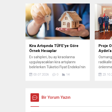
şehrin köklü tarihine tanıklık etti.
yönlendir
Marmara Gürcü Dernekleri
Dinamik
Federasyonu (MARGÜFED) ev
Bertaraf
sahipliğinde çeşitli görüşmelerde
biçimde ç
bulunmak üzere Bursa’ya gelen
hedefledi
Gürcistan Acara Özerk Bölgesi
Geliştiri
Kültür...
takvime 
Kira Artışında TÜFE’ye Göre
Proje O
Örnek Hesaplar
Aydın’a
Ev sahipleri, bu ay kiracılarına
Osmanga
uygulayacakları kira artışlarını
radikall
belirlerken Tüketici Fiyat Endeksi’nin
önlenme
(TÜFE) on iki aylık ortalamasını esas
Sport k
03.07.2026
0
14
23.10.
alabiliyor. 2026 Haziran verilerine
“Stop Ra
göre TÜFE; aylık %0,99, yılın ilk altı
ortak ol
ayına göre %17,76, yıllık %32,11 ve
İspanya,
on iki aylık ortalamalara göre
gelen pr
%32,03 artış gösterdi.
Bir Yorum Yazın
Belediye
Hesaplamalarda kullanılan oran
makamın
%32,03 olduğunda, farklı kira...
hakkında 