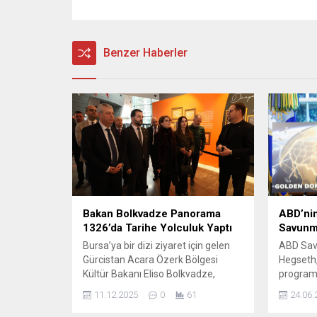
Benzer Haberler
Bakan Bolkvadze Panorama
ABD’nin
1326’da Tarihe Yolculuk Yaptı
Savunma
Bursa’ya bir dizi ziyaret için gelen
ABD Sav
Gürcistan Acara Özerk Bölgesi
Hegseth,
Kültür Bakanı Eliso Bolkvadze,
programı
Bursa’nın fetih mirasını etkileyici bir
başarıyl
11.12.2025
0
61
24.06.
atmosferle yaşatan Panorama
deneye ş
1326 Bursa Fetih Müzesi’ni gezerek
duyduğun