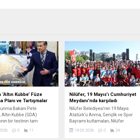
 ‘Altın Kubbe’ Füze
Nilüfer, 19 Mayıs’ı Cumhuriyet
 Planı ve Tartışmalar
Meydanı’nda karşıladı
unma Bakanı Pete
Nilüfer Belediyesi’nin 19 Mayıs
 Altın Kubbe (GDA)
Atatürk’ü Anma, Gençlik ve Spor
nın bir testinin tam
Bayramı kutlamaları, Nilüfer
a sonuçlandığını ve bu
Belediyesi Halk Evi önünde
2026
0
11
19.05.2026
0
24
ahit olmaktan onur
düzenlenen resmi törenle başladı.
u açıkladı. Testte gelişmiş
Yoğun katılımla düzenlenen