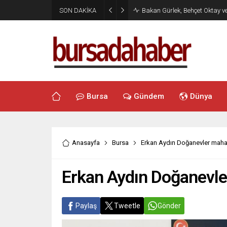
SON DAKİKA
Bakan Gürlek, Behçet Oktay v
Bursa
Gündem
Dünya
Anasayfa
Bursa
Erkan Aydın Doğanevler mahall
Erkan Aydın Doğanevler
Paylaş
Tweetle
Gönder