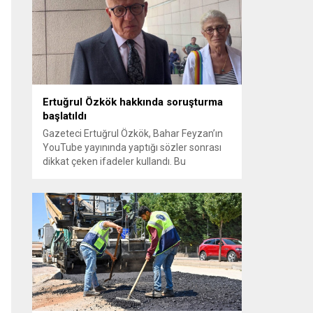
sayılması ve meclis içindeki yönlendirmeler
kamuoyunda tepkilere yol açtı. Seçim
sürecinde yaşanan gelişmeler, parti
grupları arasındaki gerilimi artırdı. CHP’nin...
Ertuğrul Özkök hakkında soruşturma
başlatıldı
Gazeteci Ertuğrul Özkök, Bahar Feyzan’ın
YouTube yayınında yaptığı sözler sonrası
dikkat çeken ifadeler kullandı. Bu
açıklamalar üzerine İstanbul Cumhuriyet
Başsavcılığı tarafından Özkök hakkında
‘Cumhurbaşkanına hakaret’ suçundan
re’sen soruşturma başlatıldı. Özkök,
hakkındaki soruşturma kapsamında
Çağlayan’daki İstanbul Adalet Sarayı’na
giderek savcılığa ifade verdi. İfadesinin
ardından adliyeden ayrıldığı bildirildi.
Programdaki sözleri ve savunması...