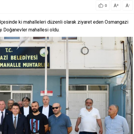
A
A
+
-
0
lçesinde ki mahalleleri düzenli olarak ziyaret eden Osmangazi
ğı Doğanevler mahallesi oldu.