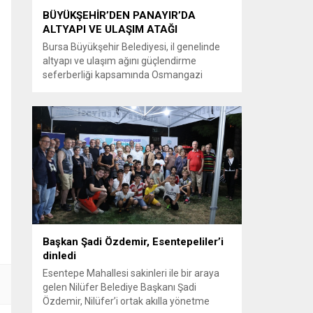
BÜYÜKŞEHİR’DEN PANAYIR’DA
ALTYAPI VE ULAŞIM ATAĞI
Bursa Büyükşehir Belediyesi, il genelinde
altyapı ve ulaşım ağını güçlendirme
seferberliği kapsamında Osmangazi
ilçesine bağlı Panayır Mahallesi 3’üncü
Pınar Caddesi’nde çalışmalara hız verdi.
Büyükşehir Belediyesi, BUSKİ Genel
Müdürlüğü ve Ulaşım Dairesi Başkanlığı
koordinasyonuyla Osmangazi ilçesine bağlı
Panayır Mahallesi 3’üncü Pınar
Caddesi’nde altyapı ve üstyapıyı yenileme
çalışmalarında sona yaklaştı. Bölgenin en...
Başkan Şadi Özdemir, Esentepeliler’i
dinledi
Esentepe Mahallesi sakinleri ile bir araya
gelen Nilüfer Belediye Başkanı Şadi
Özdemir, Nilüfer’i ortak akılla yönetme