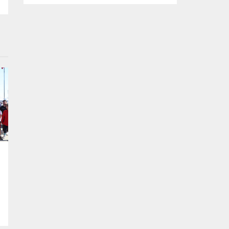
kararlılığında olduklarını söyledi. Başkan
Şadi Özdemir, bütçeyi verimli kullanarak,
sorunların üstesinden gelmeye çalıştıklarını
vurguladı. Nilüfer Belediyesi tarafından
mahallelerin ihtiyaçlarını yerinde tespit
edip, çözüm oluşturmak amacıyla
başlatılan “Şadi Başkan’la Akşam Çayı”
buluşmaları, sıcak havaya rağmen...