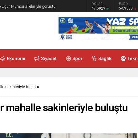
GRAM ALTIN
DOLAR
EURO
e Uğur Mumcu aileleriyle görüştü
6.493,17
47,5929
54,9560
Ekonomi
Siyaset
Spor
Sağlık
Tekn
e sakinleriyle buluştu
 mahalle sakinleriyle buluştu