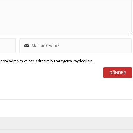
 Derneği (KEPDER)
Aydın, Nilüfer Belediye Başkanı...
dan yürütülen Osmangazi
i’nin lokal...
osta adresim ve site adresim bu tarayıcıya kaydedilsin.