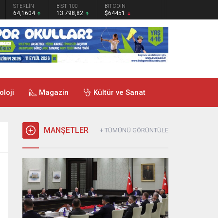
STERLİN
BIST 100
BITCOIN
64,1604
13.798,82
$64451
oloji
Magazin
Kültür ve Sanat
MANŞETLER
+ TÜMÜNÜ GÖRÜNTÜLE