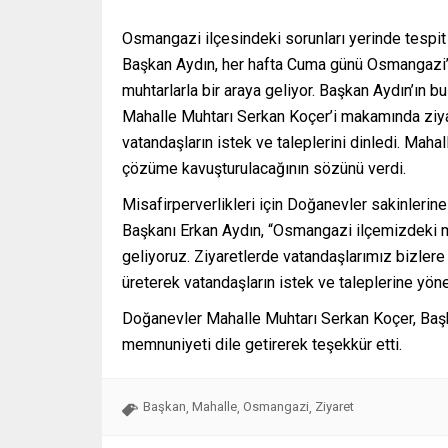
Osmangazi ilçesindeki sorunları yerinde tespi
Başkan Aydın, her hafta Cuma günü Osmangazi’d
muhtarlarla bir araya geliyor. Başkan Aydın’ın 
Mahalle Muhtarı Serkan Koçer’i makamında ziya
vatandaşların istek ve taleplerini dinledi. Mahal
çözüme kavuşturulacağının sözünü verdi.
Misafirperverlikleri için Doğanevler sakinler
Başkanı Erkan Aydın, “Osmangazi ilçemizdeki ma
geliyoruz. Ziyaretlerde vatandaşlarımız bizlere 
üreterek vatandaşların istek ve taleplerine yön
Doğanevler Mahalle Muhtarı Serkan Koçer, Başk
memnuniyeti dile getirerek teşekkür etti.
Başkan
Mahalle
Osmangazi
Ziyaret
,
,
,