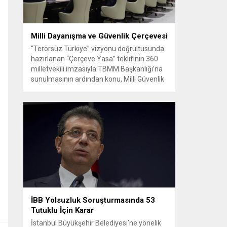
Milli Dayanışma ve Güvenlik Çerçevesi
“Terörsüz Türkiye” vizyonu doğrultusunda
hazırlanan “Çerçeve Yasa” teklifinin 360
milletvekili imzasıyla TBMM Başkanlığı’na
sunulmasının ardından konu, Milli Güvenlik
Kurulu (MGK) toplantısında ele alınmıştır.
Toplantı sonrası yayımlanan sekiz
maddelik bildiri, ülke güvenliği ve bölgesel
gelişmelere dair değerlendirmeleri
içermektedir. Yaklaşık 2 saat 15 dakika
süren oturumun sonuç metninde; terörle
mücadele, bölgesel istikrar,...
İBB Yolsuzluk Soruşturmasında 53
Tutuklu İçin Karar
İstanbul Büyükşehir Belediyesi’ne yönelik