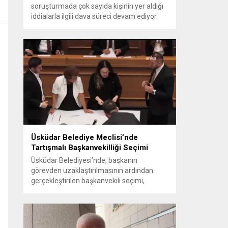
soruşturmada çok sayıda kişinin yer aldığı
iddialarla ilgili dava süreci devam ediyor.
Mahkeme, savcının görüşünü aldıktan
sonra sanıkların tutukluluk hallerini ayrı ayrı
değerlendirdi. İnceleme sonucunda,
aralarında Ekrem İmamoğlu’nun da
bulunduğu 53 tutuklu hakkında tutukluluk
hallerinin sürdürülmesine karar verildi.
İddialar ve değerlendirilen talepler
Soruşturma kapsamında sanıklara
yöneltilen...
Üsküdar Belediye Meclisi’nde
Tartışmalı Başkanvekilliği Seçimi
Üsküdar Belediyesi’nde, başkanın
görevden uzaklaştırılmasının ardından
gerçekleştirilen başkanvekili seçimi,
tartışmalı ve hukuki itirazlara konu olacak
uygulamalarla gündeme geldi. Yapılan
oylamada usul ve gizlilikle ilgili ciddi iddialar
ortaya atıldı; bazı oyların geçersiz