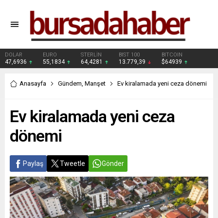
DOLAR
EURO
STERLİN
BIST 100
BITCOIN
47,6936
55,1834
64,4281
13.779,39
$64939
Anasayfa
Gündem
,
Manşet
Ev kiralamada yeni ceza dönemi
Ev kiralamada yeni ceza
dönemi
Paylaş
Tweetle
Gönder