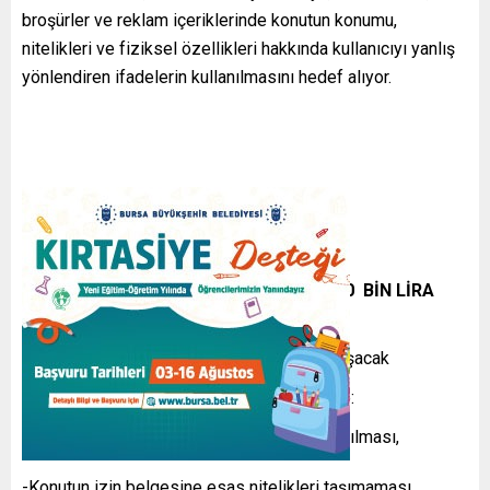
broşürler ve reklam içeriklerinde konutun konumu,
nitelikleri ve fiziksel özellikleri hakkında kullanıcıyı yanlış
yönlendiren ifadelerin kullanılmasını hedef alıyor.
ALDATICI TANITIM TESPİT EDİLİRSE 100 BİN LİRA
CEZA
-Yanıltıcı bilgiler artık ağır yaptırımla karşılaşacak
Bakanlık tarafından yapılan açıklamaya göre:
-Tanıtımlarda kullanıcıyı aldatıcı ifade kullanılması,
-Konutun izin belgesine esas nitelikleri taşımaması,