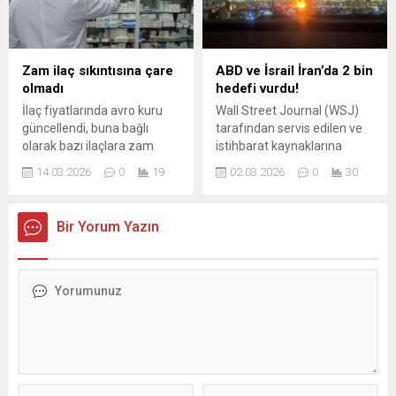
büyütmeye hazırlanın.
genelinde ve dış
temsilciliklerde törenlerle
anılan 19 Mayıs Atatürk’ü
Anma, Gençlik ve Spor
Zam ilaç sıkıntısına çare
ABD ve İsrail İran’da 2 bin
Bayramı’nda siyasetçiler de
olmadı
hedefi vurdu!
kutlama mesajları...
İlaç fiyatlarında avro kuru
Wall Street Journal (WSJ)
güncellendi, buna bağlı
tarafından servis edilen ve
olarak bazı ilaçlara zam
istihbarat kaynaklarına
geldi. Ancak bu
dayandırılan bilgilere göre,
14.03.2026
0
19
02.03.2026
0
30
düzenlemenin sorunu
İsrail ve ABD'nin İran'a
çözmediği görülüyor.
harekatının başlangıcından
Eczacılara göre, ilaç
bu yana İran genelinde tam
Bir Yorum Yazın
firmaları piyasaya ilaç
2 bin hedef vuruldu. İsrail’in
vermek için 1 Nisan’da
"Roaring Lion" (Aslanın
yapılacak yeni artışı bekliyor.
Kükreyişi ...
İlaç ...