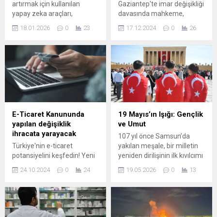
artırmak için kullanılan
Gaziantep'te imar değişikliği
yapay zeka araçları,
davasında mahkeme,
şirketlerin en mahrem
planların iptaline karar verdi.
18.01.2026
0
23
17.12.2024
0
26
bilgilerini sokağa döküyor.
Bu önemli gelişme, şehirdeki
Yeni yayınlanan bir rapor,
inşaat ve gelişim projeleri
korkutucu gerçeği gün
üzerinde büyük etki
yüzüne çıkardı: Kurumsal
yaratacak. Detaylar için
veri sızıntılarının aslan payı
haberimizi okuyun.
ChatGPT kaynaklı ve sızan
bilgilerin başında kritik
yazılım kodları ile yasal
belgeler geliyor.
E-Ticaret Kanununda
19 Mayıs’ın Işığı: Gençlik
yapılan değişiklik
ve Umut
ihracata yarayacak
107 yıl önce Samsun’da
Türkiye'nin e-ticaret
yakılan meşale, bir milletin
potansiyelini keşfedin! Yeni
yeniden dirilişinin ilk kıvılcımı
düzenlemeler, sektördeki
oldu. Mustafa Kemal
24.10.2024
0
24
19.05.2026
0
13
fırsatlar ve zorluklar
Atatürk’ün bandırasından
hakkında bilgi edinin. Dijital
çıkıp Anadolu’ya yayılan bu
ticaretin geleceğini
kararlı adım, bugün hala
şekillendiren trendler ve
gençlerin azmi ve umuduyla
stratejilerle işinizi
anlam kazanıyor. Ülke