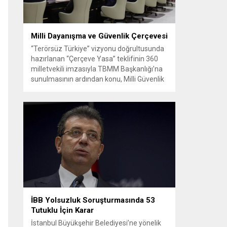
Milli Dayanışma ve Güvenlik Çerçevesi
“Terörsüz Türkiye” vizyonu doğrultusunda
hazırlanan “Çerçeve Yasa” teklifinin 360
milletvekili imzasıyla TBMM Başkanlığı’na
sunulmasının ardından konu, Milli Güvenlik
Kurulu (MGK) toplantısında ele alınmıştır.
Toplantı sonrası yayımlanan sekiz
maddelik bildiri, ülke güvenliği ve bölgesel
gelişmelere dair değerlendirmeleri
içermektedir. Yaklaşık 2 saat 15 dakika
süren oturumun sonuç metninde; terörle
mücadele, bölgesel istikrar,...
İBB Yolsuzluk Soruşturmasında 53
Tutuklu İçin Karar
İstanbul Büyükşehir Belediyesi’ne yönelik