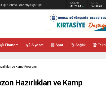
GRAM ALTIN
DOLAR
EURO
e Uğur Mumcu aileleriyle görüştü
6.505,41
47,7014
54,9990
Ekonomi
Siyaset
Spor
Sağlık
Tekn
zırlıkları ve Kamp Programı
zon Hazırlıkları ve Kamp