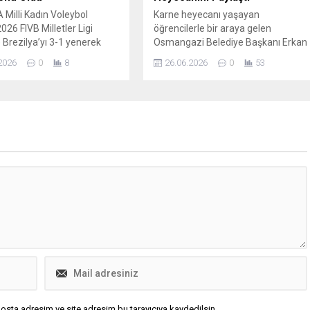
 Milli Kadın Voleybol
Karne heyecanı yaşayan
026 FIVB Milletler Ligi
öğrencilerle bir araya gelen
e Brezilya’yı 3-1 yenerek
Osmangazi Belediye Başkanı Erkan
laştı. Çin’in Makao kentinde
Aydın, çocuklara karnelerini
2026
0
8
26.06.2026
0
53
 karşılaşmanın ardından
dağıtarak sevinçlerine ortak oldu.
, kupayla ülkeye döndü ve
Milli Eğitim Bakanlığı’na bağlı ilk ve
nında büyük bir coşku
ortaöğretim kurumlarında eğitim
Bu zafer, takımın disiplinli
gören yaklaşık 18 milyon öğrenci,
ının ve kolektif
uzun ve yoğun geçen eğitim
nsının bir ürünü olarak
öğretim yılının ardından karne
irildi; sporcular ve teknik
heyecanı yaşayarak yaz tatiline
len kutlamalar...
başladı. Türkiye genelinde olduğu
gibi...
osta adresim ve site adresim bu tarayıcıya kaydedilsin.