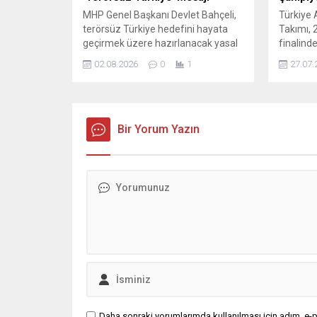
MHP Genel Başkanı Devlet Bahçeli,
Türkiye A
terörsüz Türkiye hedefini hayata
Takımı, 2
geçirmek üzere hazırlanacak yasal
finalind
düzenlemeler hakkında önemli
zafere u
02.08.2026
0
1
27.07.
değerlendirmelerde bulundu. Bu
oynanan
sürecin siyasetin üzerinde
milliler
tutulması gerektiğini ve geniş bir
havalima
uzlaşıyla yürütülmesinin önemini
yaşandı. 
vurguladı. Bahçeli, çerçeve yasanın
Bir Yorum Yazın
çalışmas
milli bir mesele olarak ele alınması
performa
gerektiğini belirterek,
değerlend
demokratikleşme iradesiyle uyumlu
heyet, ge
biçimde bireysel özgürlüklerin
genişletilmesini ve...
Daha sonraki yorumlarımda kullanılması için adım, e-p