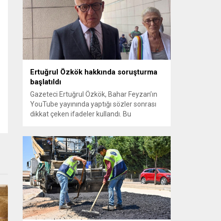
sayılması ve meclis içindeki yönlendirmeler
kamuoyunda tepkilere yol açtı. Seçim
sürecinde yaşanan gelişmeler, parti
grupları arasındaki gerilimi artırdı. CHP’nin...
Ertuğrul Özkök hakkında soruşturma
başlatıldı
Gazeteci Ertuğrul Özkök, Bahar Feyzan’ın
YouTube yayınında yaptığı sözler sonrası
dikkat çeken ifadeler kullandı. Bu
açıklamalar üzerine İstanbul Cumhuriyet
Başsavcılığı tarafından Özkök hakkında
‘Cumhurbaşkanına hakaret’ suçundan
re’sen soruşturma başlatıldı. Özkök,
hakkındaki soruşturma kapsamında
Çağlayan’daki İstanbul Adalet Sarayı’na
giderek savcılığa ifade verdi. İfadesinin
ardından adliyeden ayrıldığı bildirildi.
Programdaki sözleri ve savunması...