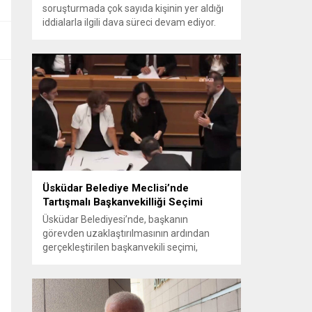
soruşturmada çok sayıda kişinin yer aldığı
iddialarla ilgili dava süreci devam ediyor.
Mahkeme, savcının görüşünü aldıktan
sonra sanıkların tutukluluk hallerini ayrı ayrı
değerlendirdi. İnceleme sonucunda,
aralarında Ekrem İmamoğlu’nun da
bulunduğu 53 tutuklu hakkında tutukluluk
hallerinin sürdürülmesine karar verildi.
İddialar ve değerlendirilen talepler
Soruşturma kapsamında sanıklara
yöneltilen...
Üsküdar Belediye Meclisi’nde
Tartışmalı Başkanvekilliği Seçimi
Üsküdar Belediyesi’nde, başkanın
görevden uzaklaştırılmasının ardından
gerçekleştirilen başkanvekili seçimi,
tartışmalı ve hukuki itirazlara konu olacak
uygulamalarla gündeme geldi. Yapılan
oylamada usul ve gizlilikle ilgili ciddi iddialar
ortaya atıldı; bazı oyların geçersiz