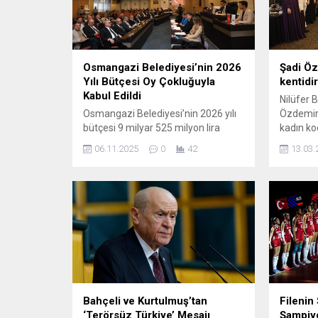
Osmangazi Belediyesi’nin 2026
Şadi Öz
Yılı Bütçesi Oy Çokluğuyla
kentidir
Kabul Edildi
Nilüfer 
Osmangazi Belediyesi’nin 2026 yılı
Özdemir,
bütçesi 9 milyar 525 milyon lira
kadın ko
olarak oy çokluğuyla kabul edildi.
iftarda;
06.11.2025
0
42
13.03.
Osmangazi Belediye Başkanı Erkan
ekonomik
Aydın “2026 yılı bütçemiz kabul
belediye
edildi hayırlı olsun Allah hayırlı işlere
uygulama
harcamayı nasip etsin” dedi.
odaklı vi
Osmangazi Belediyesi’nin 2026 Mali
Belediye
Yılı Bütçesi ve Performans
kentteki
Programı, Kasım Ayı Olağan Meclis
temsilcil
Toplantısı’nda görüşüldü....
araya ge
dernekleri
Bahçeli ve Kurtulmuş’tan
Filenin
‘Terörsüz Türkiye’ Mesajı
Şampiy