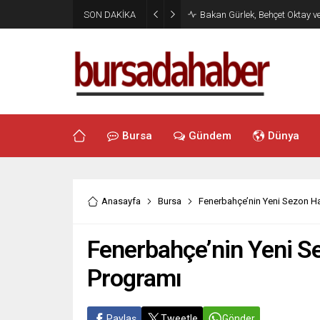
SON DAKİKA
Bakan Gürlek, Behçet Oktay v
Bursa
Gündem
Dünya
Anasayfa
Bursa
Fenerbahçe’nin Yeni Sezon Ha
Fenerbahçe’nin Yeni Se
Programı
Paylaş
Tweetle
Gönder