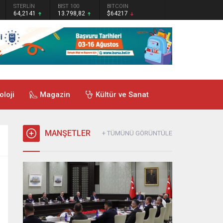
STERLİN
BIST 100
BITCOIN
64,2141
13.798,82
$64217
oloji
Magazin
Kültür ve Sanat
MANŞETLER
+ TÜMÜNÜ GÖRÜNTÜLE