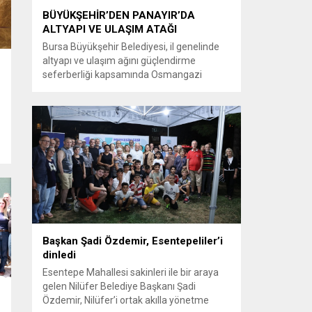
BÜYÜKŞEHİR’DEN PANAYIR’DA
ALTYAPI VE ULAŞIM ATAĞI
Bursa Büyükşehir Belediyesi, il genelinde
altyapı ve ulaşım ağını güçlendirme
seferberliği kapsamında Osmangazi
ilçesine bağlı Panayır Mahallesi 3’üncü
Pınar Caddesi’nde çalışmalara hız verdi.
Büyükşehir Belediyesi, BUSKİ Genel
Müdürlüğü ve Ulaşım Dairesi Başkanlığı
koordinasyonuyla Osmangazi ilçesine bağlı
Panayır Mahallesi 3’üncü Pınar
Caddesi’nde altyapı ve üstyapıyı yenileme
çalışmalarında sona yaklaştı. Bölgenin en...
Başkan Şadi Özdemir, Esentepeliler’i
dinledi
Esentepe Mahallesi sakinleri ile bir araya
gelen Nilüfer Belediye Başkanı Şadi
e
Özdemir, Nilüfer’i ortak akılla yönetme