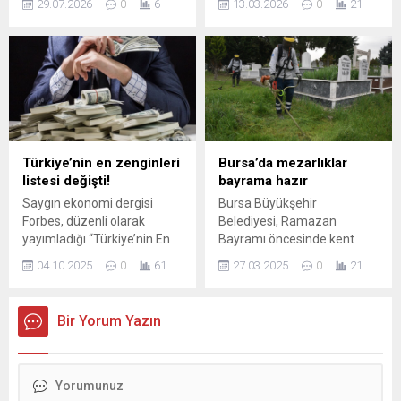
29.07.2026
0
6
13.03.2026
0
21
yapılan açıklamalarda,
ceza infaz kurumlarında
toplantının ardından gelişen
kapılarını ziyaretçilere
değerlendirmeler öne çıktı.
açacak. Açık görüşlerde,
Guterres’in vurguladığı
mahkumların yakınlarıyla bir
sürecin ardından Dışişleri
araya gelerek
Bakanlığı da resmi bir yanıt
bayramlaşmalarına imkan
yayımladı. Dışişleri Bakanlığı
tanınacak. Kurumun türüne
Sözcüsü Öncü Keçeli
ve idari ...
tarafından paylaşılan yazılı
Türkiye’nin en zenginleri
Bursa’da mezarlıklar
açıklamada, BM Genel
listesi değişti!
bayrama hazır
Sekreteri’nin Kıbrıs için
Saygın ekonomi dergisi
Bursa Büyükşehir
ortaya koyduğu çabaların
Forbes, düzenli olarak
Belediyesi, Ramazan
takdir edildiği belirtildi.
yayımladığı “Türkiye’nin En
Bayramı öncesinde kent
Yapılan...
Zenginleri” listesini
genelindeki tüm
04.10.2025
0
61
27.03.2025
0
21
güncelledi. Listenin büyük
mezarlıklarda kapsamlı
bölümünde aynı isimler yer
temizlik ve bakım çalışması
alsa da servetlerdeki artış ve
yürüterek vatandaşların
Bir Yorum Yazın
azalışlar sıralamayı
kabir ziyaretlerini daha
değiştirdi. Zirvede yaşanan
rahat ve huzurlu bir şekilde
değişim, iş ...
yapmalarını sağlıyor. Bursa
Büyükşehir Belediyesi Sağlık
İşleri Dairesi Başkanlığına