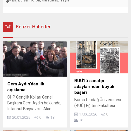
Bir
Bursa
Horon
Karadeniz
Yayla
,
,
,
,
Benzer Haberler
BUÜ’lü sanatçı
Cem Aydın’dan ilk
adaylarından büyük
açıklama
başarı
CHP Gençlik Kolları Genel
Bursa Uludağ Üniversitesi
Başkanı Cem Aydın hakkında,
(BUÜ) Eğitim Fakültesi
İstanbul Başsavcısı Akın
Güzel Sanatlar Eğitimi
17.06.2026
0
Gürlek hakkındaki paylaşımı
Bölümü Resim-İş Eğitimi
20.01.2025
0
18
16
nedeniyle soruşturma
Anabilim Dalı öğrencileri,
başlatıldı. İfade veren Cem
13. Ponart Resim ve