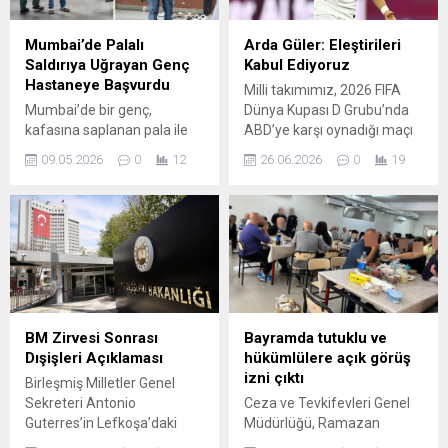
Mumbai’de Palalı
Arda Güler: Eleştirileri
Saldırıya Uğrayan Genç
Kabul Ediyoruz
Hastaneye Başvurdu
Milli takımımız, 2026 FIFA
Mumbai’de bir genç,
Dünya Kupası D Grubu’nda
kafasına saplanan pala ile
ABD’ye karşı oynadığı maçı
travma servisinde tedavi için
3-2 kaybetse de Arda Güler
09.05.2026
0
12
26.06.2026
0
19
başvurdu. Olayın ardından
maçta ilk 11’de yer alıp
hastaneye getirilen kişinin
fileleri havalandırdı. Maç
başında sol tarafa
sonrası konuşan Güler,
saplanmış büyük bir pala
takımın performansını ve
olduğu görüldü. İlginç olan
gelen eleştirileri açık bir dille
ise, ağır yaralanmaya
değerlendirdi. Güler’in
rağmen genç hastanın
Değerlendirmeleri “Maçtan
bekleme sırasında sakin
önce üzgün ve moralimin
davranarak telefonuyla
bozuk olduğunu
BM Zirvesi Sonrası
Bayramda tutuklu ve
ilgilenmeye devam
söylemişsiniz… Tüm
Dışişleri Açıklaması
hükümlülere açık görüş
etmesiydi. Bu durum,
eleştiriler haklı.”...
izni çıktı
Birleşmiş Milletler Genel
travma servisindeki
Sekreteri Antonio
Ceza ve Tevkifevleri Genel
görevliler ve çevredeki
Guterres’in Lefkoşa’daki
Müdürlüğü, Ramazan
kişiler...
üçlü görüşmesi sonrasında
Bayramı dolayısıyla kapalı