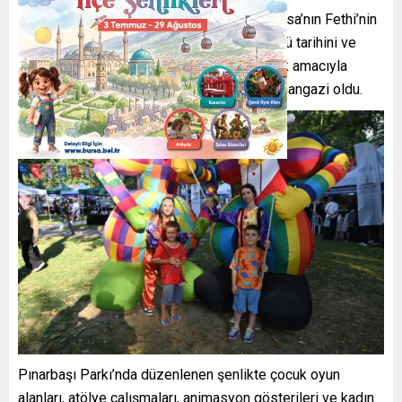
Bursa Büyükşehir Belediyesi tarafından Bursa’nın Fethi’nin
700. Yılı Etkinlikleri kapsamında kentin köklü tarihini ve
kültürel mirasını gelecek nesillere aktarmak amacıyla
düzenlenen ilçe şenliklerinin ilk durağı Osmangazi oldu.
Pınarbaşı Parkı’nda düzenlenen şenlikte çocuk oyun
alanları, atölye çalışmaları, animasyon gösterileri ve kadın