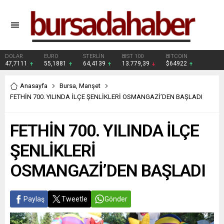
DOLAR
EURO
STERLİN
BIST 100
BITCOIN
47,7111
55,1881
64,4139
13.779,39
$64922
Anasayfa
Bursa
,
Manşet
FETHİN 700. YILINDA İLÇE ŞENLİKLERİ OSMANGAZİ’DEN BAŞLADI
FETHİN 700. YILINDA İLÇE
ŞENLİKLERİ
OSMANGAZİ’DEN BAŞLADI
Paylaş
Tweetle
Gönder