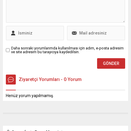
bağlı Mezarlıklar Şube
Müdürlüğü, vatandaşların
Ramazan Bayramı’nda
sorunsuz şekilde kabir
ziyaretlerini
gerçekleştirmeleri için 17
ilçede bulunan...
Daha sonraki yorumlarımda kullanılması için adım, e-posta adresim
ve site adresim bu tarayıcıya kaydedilsin.
Ziyaretçi Yorumları - 0 Yorum
Henüz yorum yapılmamış.