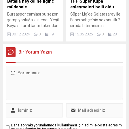
Batalla heykeline ilginç
TFF Süper Kupa
oldu: Son olarak Bologna’yı
müdahale
eşleşmeleri belli oldu
çalıştıran Vincenzo Italiano,
Bursaspor camiası bu sezon
Süper Lig'de Galatasaray ile
bugün İstanbul’a geliyor.
şampiyonluğa kilitlendi. Yeşil
Fenerbahçe'nin sezonu ilk 2
Atama ve Gelşmeler
Beyazlı taraftarlar takımdan
sırada bitirmesinin
Beşiktaş...
önce gönderilen sonra da
kesinleşmesinin ardından
30.12.2024
0
19
15.05.2025
0
28
yeniden görev verilen teknik
Ziraat Türkiye Kupası da
direktör Batalla'ya büyük
sahibini buldu. Kupayı
destek veriyor. Büyükşehir
finalde Trabzonspor'u 3-0
Bir Yorum Yazın
Belediyesi’nin eski Atatürk
yenen Galatasaray aldı. Bu
Stadyumu alanında ...
sonuçtan sonra TFF Süper
Kupa eşleşmeleri de ...
Daha sonraki yorumlarımda kullanılması için adım, e-posta adresim
ve site adresim bu tarayıcıya kaydedilsin.