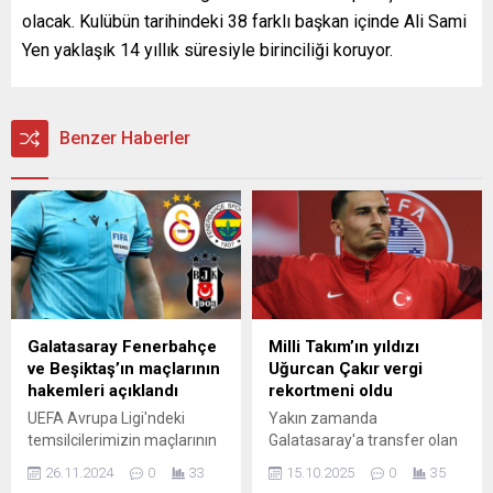
olacak. Kulübün tarihindeki 38 farklı başkan içinde Ali Sami
Yen yaklaşık 14 yıllık süresiyle birinciliği koruyor.
Benzer Haberler
Galatasaray Fenerbahçe
Milli Takım’ın yıldızı
ve Beşiktaş’ın maçlarının
Uğurcan Çakır vergi
hakemleri açıklandı
rekortmeni oldu
UEFA Avrupa Ligi'ndeki
Yakın zamanda
temsilcilerimizin maçlarının
Galatasaray'a transfer olan
hakemleri şu şekilde: AZ
milli kaleci Uğurcan Çakır,
26.11.2024
0
33
15.10.2025
0
35
Alkmaar - Galatasaray:
Trabzonspor'da forma