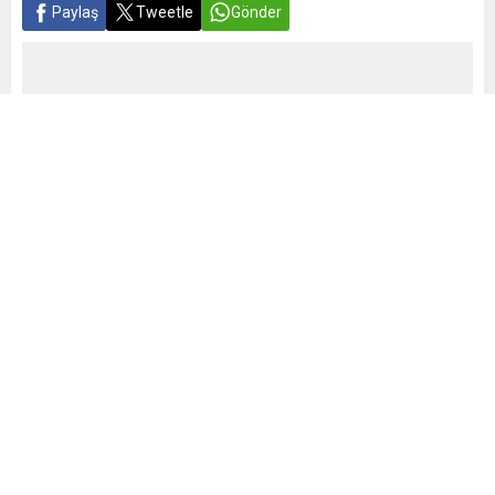
Paylaş
Tweetle
Gönder
Yayınlama: 22.05.2026
A
A
+
-
0
Galatasaray’ın golcüsü Mauro Icardi ile ilgili belirsizlik
sürüyor. Yönetim, oyuncu ve menajeriyle görüşerek resmi