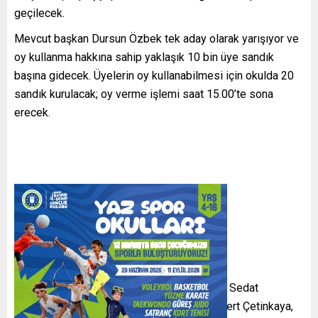
geçilecek.
Mevcut başkan Dursun Özbek tek aday olarak yarışıyor ve
oy kullanma hakkına sahip yaklaşık 10 bin üye sandık
başına gidecek. Üyelerin oy kullanabilmesi için okulda 20
sandık kurulacak; oy verme işlemi saat 15.00’te sona
erecek.
Özbek’in Yönetim Listesi
Yönetim asıl:
Dursun Özbek, Metin Öztürk, Sedat
Artukoğlu, Eray Yazgan, Can Natan, Mecit Mert Çetinkaya,