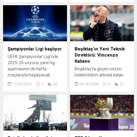
Horatio Fesnic (Romanya)
giydiği döneme ait beyan
Beşiktaş - Maccabi Tel Aviv:
ettiği gelir üzerinden
Simone Sozza (İtalya)
tahakkuk eden 22 milyon
Slavia Prag - Fenerbahçe:
714 bin 624 TL vergi ile
Sascha Stegemann
Trabzon'da 3'üncü sırada
(Almanya) Ayrıntılar
yer aldı.
geliyor...
Şampiyonlar Ligi başlıyor
Beşiktaş’ın Yeni Teknik
Direktörü: Vincenzo
UEFA Şampiyonlar Ligi'nde
Italiano
2025-26 sezonu yarın lig
aşamasının ilk hafta
Beşiktaş’ta geçen sezon
maçlarıyla başlayacak.
beklentilerin altında kalan
Avrupa futbolunun kulüp
performansın ardından
15.09.2025
0
24
05.06.2026
0
37
düzeyindeki en önemli
kulüp yönetimi hızlı bir
organizasyonunun ilk
değişime gitti. Sergen
haftasında, yarın 6 maç
Yalçın’ın ayrılığı sonrası
oynanacak. Turnuvadaki tek
futbol direktörlüğüne Önder
Türk temsilcisi Galatasaray,
Özen getirildi ve teknik
18 Eylül ...
adam arayışları yoğunlaştı.
Yapılan görüşmelerin
ardından siyah-beyazlıların
yeni teknik direktörü belli