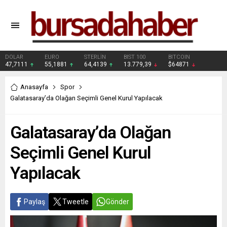
DOLAR
EURO
STERLİN
BIST 100
BITCOIN
47,7111
55,1881
64,4139
13.779,39
$64871
Anasayfa
Spor
Galatasaray’da Olağan Seçimli Genel Kurul Yapılacak
Galatasaray’da Olağan
Seçimli Genel Kurul
Yapılacak
Paylaş
Tweetle
Gönder