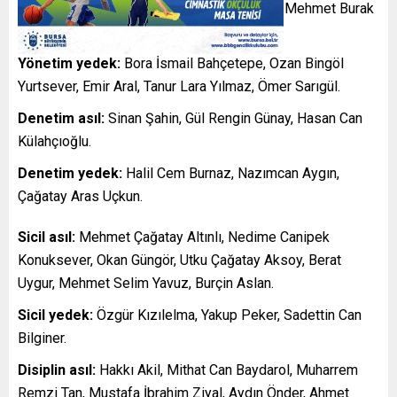
Mehmet Saruhan Cibara, Abdullah Kavukcu, Mehmet Burak
Kutluğ, Fatih Demircan, Özen Kuzu.
Yönetim yedek:
Bora İsmail Bahçetepe, Ozan Bingöl
Yurtsever, Emir Aral, Tanur Lara Yılmaz, Ömer Sarıgül.
Denetim asıl:
Sinan Şahin, Gül Rengin Günay, Hasan Can
Külahçıoğlu.
Denetim yedek:
Halil Cem Burnaz, Nazımcan Aygın,
Çağatay Aras Uçkun.
Sicil asıl:
Mehmet Çağatay Altınlı, Nedime Canipek
Konuksever, Okan Güngör, Utku Çağatay Aksoy, Berat
Uygur, Mehmet Selim Yavuz, Burçin Aslan.
Sicil yedek:
Özgür Kızılelma, Yakup Peker, Sadettin Can
Bilginer.
Disiplin asıl:
Hakkı Akil, Mithat Can Baydarol, Muharrem
Remzi Tan, Mustafa İbrahim Ziyal, Aydın Önder, Ahmet