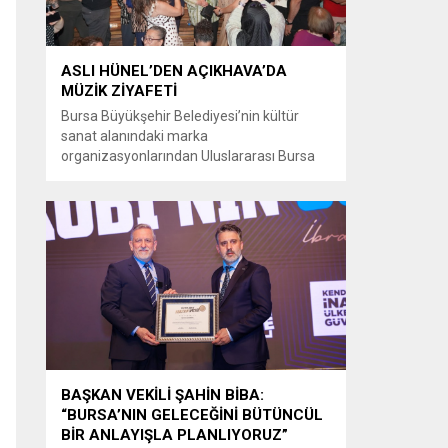
ASLI HÜNEL’DEN AÇIKHAVA’DA
MÜZİK ZİYAFETİ
Bursa Büyükşehir Belediyesi’nin kültür
sanat alanındaki marka
organizasyonlarından Uluslararası Bursa
Festivali’nde Türk müziğinin güçlü sesi Aslı
Hünel, Bursalılara müzik ziyafeti sundu.
Büyükşehir Belediyesi adına Bursa Kültür
Sanat ve Turizm Vakfı (BKSTV) tarafından
bu yıl 64’üncüsü düzenlenen Uluslararası
Bursa Festivali, sevilen sanatçı Aslı Hünel’i
müzikseverlerle buluşturdu. Uludağ İçecek
ana sponsorluğunda düzenlenen...
BAŞKAN VEKİLİ ŞAHİN BİBA:
“BURSA’NIN GELECEĞİNİ BÜTÜNCÜL
BİR ANLAYIŞLA PLANLIYORUZ”