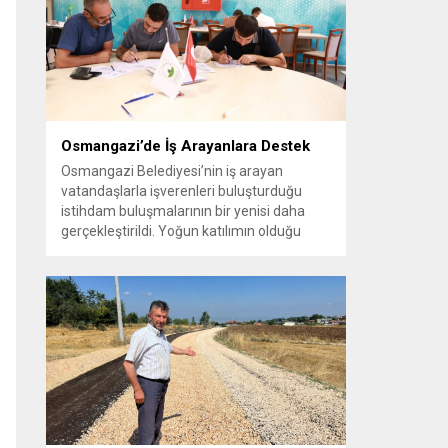
vatandaşlara yeni yaşam alanları sunmak
amacıyla yürüttüğü park çalışmalarını
sürdürüyor....
Osmangazi’de İş Arayanlara Destek
Osmangazi Belediyesi’nin iş arayan
vatandaşlarla işverenleri buluşturduğu
istihdam buluşmalarının bir yenisi daha
gerçekleştirildi. Yoğun katılımın olduğu
organizasyonda işverenlerle birebir
görüşme yapan 50 kişi yapılan
değerlendirmelerin ardından iş sahibi oldu.
Osmangazi Belediyesi’nin, Bursa Ticaret
ve Sanayi Odası (BTSO) ve İŞKUR iş
birliğiyle yıl boyunca sürdürdüğü istihdam
buluşmaları yoğun ilgi görmeye devam...