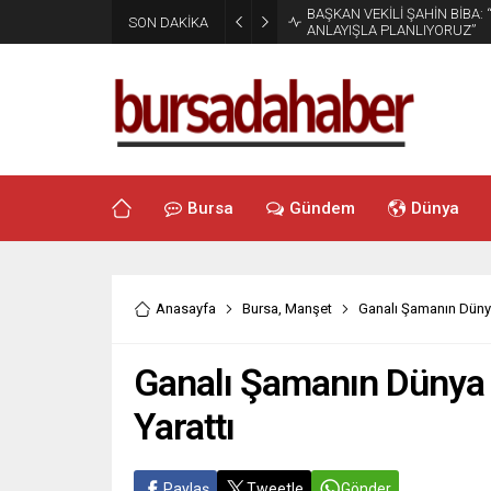
BAŞKAN VEKİLİ ŞAHİN BİBA:
SON DAKİKA
ANLAYIŞLA PLANLIYORUZ”
Bursa
Gündem
Dünya
Anasayfa
Bursa
,
Manşet
Ganalı Şamanın Dünya
Ganalı Şamanın Dünya 
Yarattı
Paylaş
Tweetle
Gönder