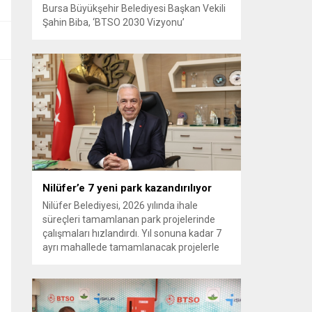
Bursa Büyükşehir Belediyesi Başkan Vekili
Şahin Biba, ‘BTSO 2030 Vizyonu’
kapsamında hayata geçirilen TEKNOSAB
KOBİ OSB’nin tanıtıldığı lansman
programında, “Bursa’mızın ulaşım ve
turizm master planlarını vatandaşlarımızın
konforunu ve güvenliğini esas alarak
hazırlıyoruz. Çevre düzeni planı
çalışmalarımızı da şehrimizin gelecek
yıllardaki gelişimini bütüncül bir anlayışla
yönlendirecek şekilde sürdürüyoruz. KOBİ
OSB de...
Nilüfer’e 7 yeni park kazandırılıyor
Nilüfer Belediyesi, 2026 yılında ihale
süreçleri tamamlanan park projelerinde
çalışmaları hızlandırdı. Yıl sonuna kadar 7
ayrı mahallede tamamlanacak projelerle
kente yaklaşık 24 bin metrekarelik yeni
park alanı kazandırılacak. Nilüfer
Belediyesi, ilçe genelinde kişi başına düşen
yeşil alan miktarını artırmak ve