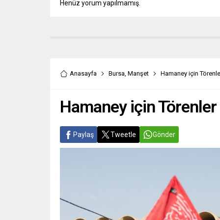
Henüz yorum yapılmamış.
Anasayfa
Bursa
,
Manşet
Hamaney için Törenler
Hamaney için Törenler 
Paylaş
Tweetle
Gönder