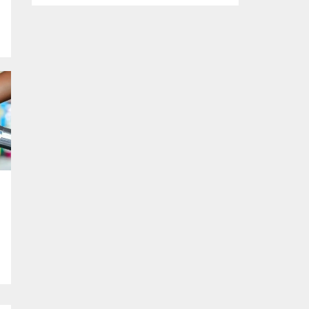
tasarlanan ve imalatı gerçekleştirilen
‘mobil ikram’ ve ‘mobil şarj istasyonu’
araçlarının yapım çalışmalarını inceledi.
Büyükşehir Belediyesi Afet İşleri Dairesi
Başkanlığı tarafından, olası afetler sonrası
vatandaşların temel ihtiyaçlarını
karşılamak amacıyla projelendirilen ‘mobil
ikram’ ve ‘mobil şarj istasyonu’...