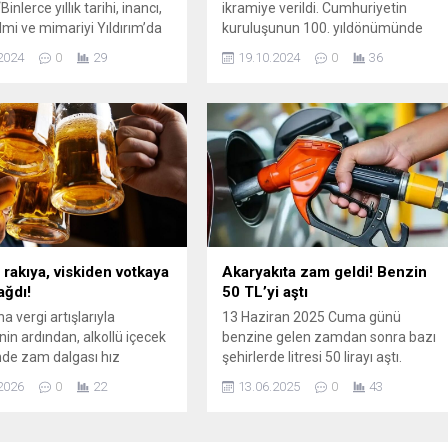
inlerce yıllık tarihi, inancı,
ikramiye verildi. Cumhuriyetin
ilmi ve mimariyi Yıldırım’da
kuruluşunun 100. yıldönümünde
k, geçmişten koparmadan
emekli ikramiyesinin her yıl iki kez
2024
0
29
19.10.2024
0
36
eleceğini şekillendirmek için
Ramazan Bayramı ve Kurban
ar yürütüyoruz.” Bu projeler
Bayramı’nda verileceği söylendi.
da, Yıldırım Belediyesi
Emekliler, Cumhurbaşkanı Recep
ursa’nın önemli sivil mimari
Tayyip Erdoğan tarafından
inden Tarihi Osman Fevzi
açıklanan 29 Ekim ikramiyesinin bu
onağı’nı restore ederek, 19.
yıl da emeklilere verilip
 Müslüman Türk iş
verilmeyeceğini tartışıyor. Emekliler,
nın kurduğu ilk ipek...
Sosyal Güvenlik Başuzmanı İsa
Karakaş tarafından kötü bir...
 rakıya, viskiden votkaya
Akaryakıta zam geldi! Benzin
ağdı!
50 TL’yi aştı
na vergi artışlarıyla
13 Haziran 2025 Cuma günü
nin ardından, alkollü içecek
benzine gelen zamdan sonra bazı
de zam dalgası hız
şehirlerde litresi 50 lirayı aştı.
n devam ediyor. Tekel
Motorine ise Cumartesi günü zam
2026
0
22
13.06.2025
0
43
 Yardımlaşma Derneği
gelmesi bekleniyor. Peki 13 Haziran
aşkanı Erol Dündar'ın
2025 Cuma günü güncel akaryakıt
sına göre, Tuborg ve Mey
fiyatları kaç TL? İşte şehir şehir