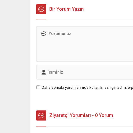
reddederek disiplin süreçlerini
Diageo gr
sürdürdü. Partinin en üst disiplin
Bir Yorum Yazın
organı olan YDK, 15 asil üyeden
oluşuyor ve temel işlevleri arasında
disiplin soruşturmaları...
Daha sonraki yorumlarımda kullanılması için adım, e-p
Ziyaretçi Yorumları - 0 Yorum