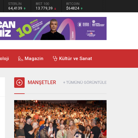
STERLİN
BIST 100
BITCOIN
64,4139
13.779,39
$64824
oloji
Magazin
Kültür ve Sanat
MANŞETLER
+ TÜMÜNÜ GÖRÜNTÜLE