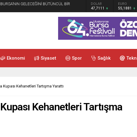
 “BURSA’NIN GELECEĞİNİ BÜTÜNCÜL BİR
GRAM ALTIN
DOLAR
EURO
6.660,55
47,7111
55,1881
Ekonomi
Siyaset
Spor
Sağlık
Tekn
 Kupası Kehanetleri Tartışma Yarattı
Kupası Kehanetleri Tartışma