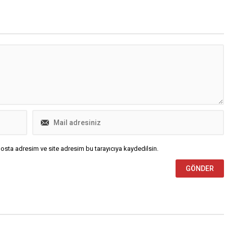
upları da yeni fiyat ...
akaryakıt fiyatları ...
osta adresim ve site adresim bu tarayıcıya kaydedilsin.