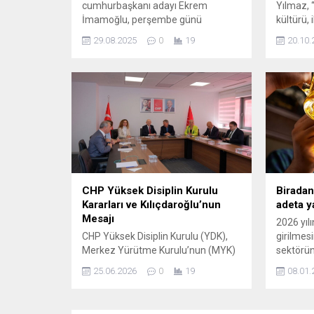
cumhurbaşkanı adayı Ekrem
Yılmaz, “B
İmamoğlu, perşembe günü
kültürü, 
uluslararası sosyal medya
yaşatma
29.08.2025
0
19
20.10.
hesabından ingilizce yayımladığı
şehrin g
mesajda “Türkiye’de hukuksuz
çalışmal
şekilde tutuklanan belediye
kapsamın
başkanlarına destek vermek” için
olarak B
Saraçhane'de ...
örnekler
Efendi K
yüzyılda
insanları
CHP Yüksek Disiplin Kurulu
Biradan
Kararları ve Kılıçdaroğlu’nun
adeta y
Mesajı
2026 yılı
CHP Yüksek Disiplin Kurulu (YDK),
girilmesi
Merkez Yürütme Kurulu’nun (MYK)
sektörün
ihraç talepleri ve bu taleplere
kesmede
25.06.2026
0
19
08.01.
yapılan itirazları ele almak üzere
Bayileri
toplandı. Kurul, dört il başkanı ve bir
(TBYD) B
belediye başkanının itirazını
açıklama