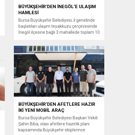
BÜYÜKŞEHİR’DEN İNEGÖL’E ULAŞIM
HAMLESİ
Bursa Büyükşehir Belediyesi, il genelinde
başlatılan ulaşım teyakkuzu çerçevesinde
İnegöl ilçesine bağlı 3 mahallede toplam 10
kilometrelik güzergahta sathi kaplama ve
yol genişletme çalışmalarına başladı. Şahin
Biba başkanlığında başlatılan ulaşım
seferberliği kapsamında Bursa Büyükşehir
Belediyesi Ulaşım Dairesi Başkanlığı
koordinasyonuyla 17 ilçede yol yenileme
çalışmalarına hız verildi. Başkan Vekili
Biba’nın göreve...
BÜYÜKŞEHİR’DEN AFETLERE HAZIR
İKİ YENİ MOBİL ARAÇ
Bursa Büyükşehir Belediyesi Başkan Vekili
Şahin Biba, olası afetlere hazırlık planı
kapsamında Büyükşehir ekiplerince