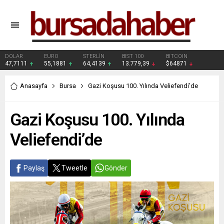
DOLAR
EURO
STERLİN
BIST 100
BITCOIN
47,7111
55,1881
64,4139
13.779,39
$64871
Anasayfa
Bursa
Gazi Koşusu 100. Yılında Veliefendi’de
Gazi Koşusu 100. Yılında
Veliefendi’de
Paylaş
Tweetle
Gönder