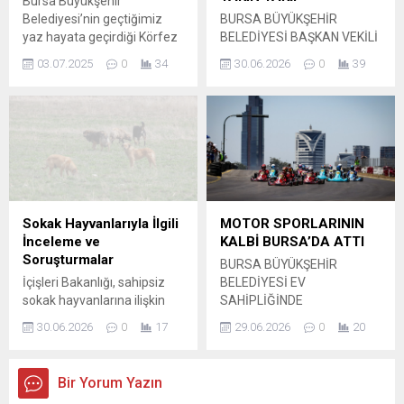
Bursa Büyükşehir
taarruz gerçekleştirildi.
Belediyesi’nin geçtiğimiz
BURSA BÜYÜKŞEHİR
Harekatlar, ABD Hava
yaz hayata geçirdiği Körfez
BELEDİYESİ BAŞKAN VEKİLİ
Kuvvetleri...
Seferleri, 5 Temmuz
ŞAHİN BİBA, HAL
03.07.2025
0
34
30.06.2026
0
39
Cumartesi günü
ESNAFIYLA BİR ARAYA
düzenlenecek törenle
GELDİ. HAL DERNEĞİ
yeniden başlatılıyor. 700
YÖNETİMİYLE
yolcu kapasiteli modern
İSTİŞARELERDE BULUNAN
yolcu gemisiyle yapılacak
BİBA, TARIM PEYZAJ AŞ
olan seferler, her hafta
YÖNETİM KURULU İLE DE
Cuma, Cumartesi ve Pazar
GÖRÜŞTÜ. Bursa Büyükşehir
günleri gerçekleştirilecek.
Belediyesi Başkan Vekili
Deniz ve göllere toplam 277
Şahin Biba, Bursa Hikmet
Sokak Hayvanlarıyla İlgili
MOTOR SPORLARININ
kilometre kıyısı bulunan
Şahin Kent Hali esnafı ve
İnceleme ve
KALBİ BURSA’DA ATTI
Bursa’nın sahil kenti
dernek yönetimini ziyaret
Soruşturmalar
BURSA BÜYÜKŞEHİR
özelliğini öne çıkartmak ve...
etti. Başkan Vekili Şahin
İçişleri Bakanlığı, sahipsiz
BELEDİYESİ EV
Biba’ya, Büyükşehir
sokak hayvanlarına ilişkin
SAHİPLİĞİNDE
Belediyesi...
olaylara dair yürütülen
GERÇEKLEŞTİRİLEN MOTUL
30.06.2026
0
17
29.06.2026
0
20
süreçler hakkında
2026 TÜRKİYE KARTİNG
kamuoyunu bilgilendirdi.
ŞAMPİYONASI 3. AYAK
Yapılan açıklamada,
YARIŞLARI, BÜYÜK
Bir Yorum Yazın
vatandaşların can
HEYECANA SAHNE OLDU.