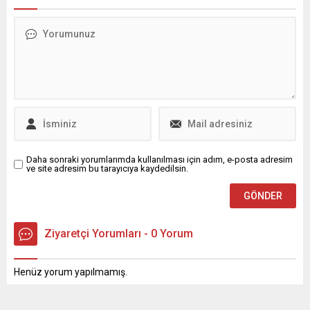
güvenliğini tehdit eden
Bursa Büyükşehir Belediyesi
olaylarla ilgili mevzuat
ev sahipliğinde, Türkiye
hükümlerinin
Otomobil Sporları
uygulanmasına yönelik
Federasyonu (TOSFED) ve
iddiaların titizlikle incelendiği
Bursa Uludağ Motor Spor
ve soruşturulduğu belirtildi.
Kulübü (BUMOSK) iş
Son dönemde Muğla
birliğiyle düzenlenen MOTUL
Köyceğiz’de 11 yaşındaki bir
2026 Türkiye Karting
çocuğun sokak köpekleri
Şampiyonası 3. ayak
saldırısında ağır yaralanması
yarışları, Bursa Motor
ve son iki yılda 37...
Sporları Merkezi’nde...
Daha sonraki yorumlarımda kullanılması için adım, e-posta adresim
ve site adresim bu tarayıcıya kaydedilsin.
Ziyaretçi Yorumları - 0 Yorum
Henüz yorum yapılmamış.