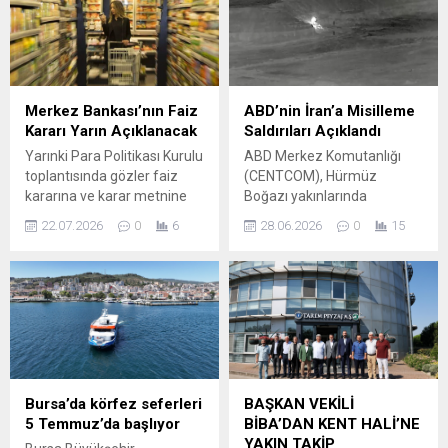
Merkez Bankası’nın Faiz
ABD’nin İran’a Misilleme
Kararı Yarın Açıklanacak
Saldırıları Açıklandı
Yarınki Para Politikası Kurulu
ABD Merkez Komutanlığı
toplantısında gözler faiz
(CENTCOM), Hürmüz
kararına ve karar metnine
Boğazı yakınlarında
çevrildi. Banka, bir önceki
yaşanan olaylara ilişkin yeni
22.07.2026
0
6
28.06.2026
0
15
toplantıda politika faizini
bir operasyon duyurdu.
değiştirmeyerek bir hafta
Kurum, İran kaynaklı olduğu
vadeli repo faizini %37’de
öne sürülen M/T Kiku
sabit tutmuştu. Toplantı
gemisine düzenlenen
Fatih Karahan başkanlığında
insansız hava aracı
gerçekleştirilecek ve karar
saldırısına karşılık verdiğini
saat 14.00’te kamuoyuyla
bildirdi. Açıklamaya göre,
paylaşılacak. Hem faiz oranı
operasyon kapsamında
hem de metinde yer alacak
Hürmüz Boğazı ve
Bursa’da körfez seferleri
BAŞKAN VEKİLİ
mesajlar piyasalarda
çevresindeki İranlı askeri
5 Temmuz’da başlıyor
BİBA’DAN KENT HALİ’NE
yakından takip...
tesislerden 10 hedefe
YAKIN TAKİP