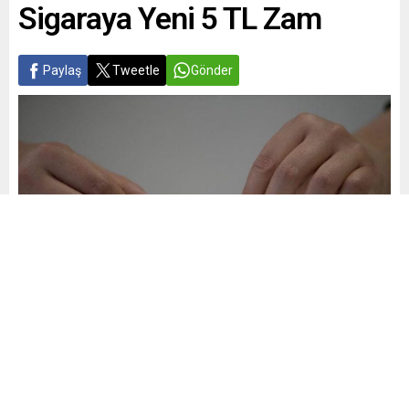
Sigaraya Yeni 5 TL Zam
Paylaş
Tweetle
Gönder
Yayınlama: 03.06.2026
A
A
+
-
0