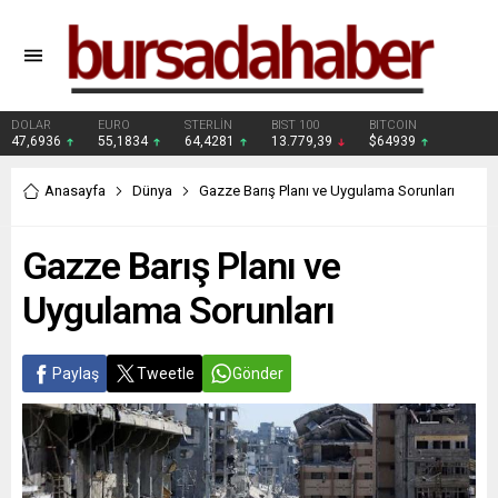
DOLAR
EURO
STERLİN
BIST 100
BITCOIN
47,6936
55,1834
64,4281
13.779,39
$64939
Anasayfa
Dünya
Gazze Barış Planı ve Uygulama Sorunları
Gazze Barış Planı ve
Uygulama Sorunları
Paylaş
Tweetle
Gönder