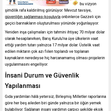
merkeze dönüştürmeyi hedefliyordu; ancak bu vizyon
şimdilik rafa kaldırılmış görünüyor. Mevcut tavsiye,
güvenliğin sağlanması koşuluyla
onbinlerce Gazzeli için
geçici barınakların oluşturulması yönünde yoğunlaşıyor.
Yeniden inşa çalışmaları için tahmini ihtiyaç 70 milyar dolar
olarak hesaplanırken, Barış Kurulu’na üye ülkelerin vaat
ettiği yardım tutarı yalnızca 17 milyar dolar. Üstelik vaat
edilen miktarın çok azı fiilen toplandı ve toplanan
kaynakların neredeyse hiç harcanamamış olması projelerin
uygulanmasını engelliyor.
İnsani Durum ve Güvenlik
Yapılanması
Gıda yardımları hâlâ yetersiz; Birleşmiş Milletler raporlarına
göre her beş aileden biri günde yalnızca bir öğün yemek
bulabiliyor. Sağlanan insani yardımın çarpıcı şekilde eksik