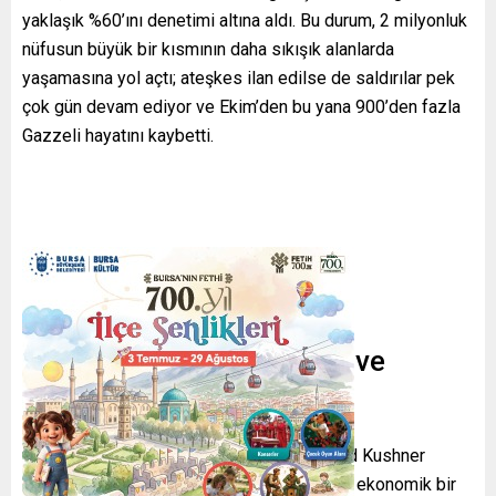
yaklaşık %60’ını denetimi altına aldı. Bu durum, 2 milyonluk
nüfusun büyük bir kısmının daha sıkışık alanlarda
yaşamasına yol açtı; ateşkes ilan edilse de saldırılar pek
çok gün devam ediyor ve Ekim’den bu yana 900’den fazla
Gazzeli hayatını kaybetti.
Geri Kalan Plan Hedefleri ve
Finansman Açıkları
ABD Başkanı Donald Trump’ın damadı Jared Kushner
tarafından sunulan plan, Gazze’yi turistik ve ekonomik bir