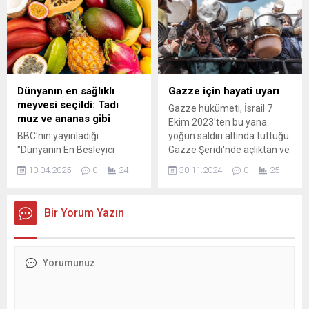
Hastanesi'nde olduğu
Güney Afrika, Sudan, Suriye,
bildirilirken Abbas, eylül
Tunus, Birleşik Arap
ayında da yine aynı
Emirlikleri, Venezuela ve
hastanede tedavi görmüştü.
Yemen tarafından sunulan
Filistin resmi ...
ve İsrail’in işgal ettiği ...
Dünyanın en sağlıklı
Gazze için hayati uyarı
meyvesi seçildi: Tadı
Gazze hükümeti, İsrail 7
muz ve ananas gibi
Ekim 2023'ten bu yana
BBC'nin yayınladığı
yoğun saldırı altında tuttuğu
"Dünyanın En Besleyici
Gazze Şeridi'nde açlıktan ve
Gıdaları" listesinde zirveyi
giderek kötüleşen
10.04.2025
0
24
30.11.2024
0
25
alan ancak çok az kişinin
durumdan dolayı "felaket"
adını bildiği bir meyve dikkat
aşamasına gelindiği
çekti. Hem tatlı, hem kremsi,
uyarısında bulundu. Gazze
Bir Yorum Yazın
hem de bağışıklık sistemini
Şeridi'ndeki hükümetin
güçlendiriyor. Birçoklarına
medya ofisinden yapılan
göre tadı da "muz ve
yazılı ...
ananas" gibi...