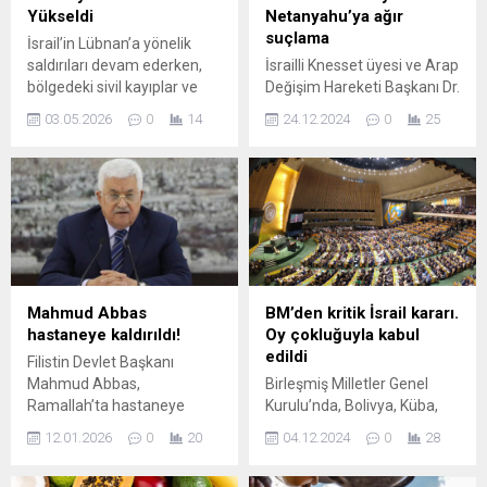
Yükseldi
Netanyahu’ya ağır
suçlama
İsrail’in Lübnan’a yönelik
saldırıları devam ederken,
İsrailli Knesset üyesi ve Arap
bölgedeki sivil kayıplar ve
Değişim Hareketi Başkanı Dr.
yaralanmalar arttı. Sağlık
Ahmed Tibi, İsrail
03.05.2026
0
14
24.12.2024
0
25
Bakanlığı verilerine göre, 2
Meclisi'nde (Knesset) İsrail
Mart’ta başlayan yoğun
Başbakanı Binyamin
saldırı dalgası sonrası can
Netanyahu hükümetinin, 7
kaybı ve yaralı sayısında ağır
Ekim’den bu yana Gazze’ye
bir yükseliş gözlemlendi.
yönelik gerçekleştirdiği
Resmi açıklamalarda,
saldırılarına tepki gösterdi.
saldırıların özellikle yerleşim
"ORTADOĞU'DA ...
alanları ve altyapı üzerinde
ciddi yıkıma yol açtığı; çok
Mahmud Abbas
BM’den kritik İsrail kararı.
sayıda evin zarar gördüğü...
hastaneye kaldırıldı!
Oy çokluğuyla kabul
edildi
Filistin Devlet Başkanı
Mahmud Abbas,
Birleşmiş Milletler Genel
Ramallah’ta hastaneye
Kurulu’nda, Bolivya, Küba,
kaldırıldı. 90 yaşında olan
Güney Kore, Mısır, Irak,
12.01.2026
0
20
04.12.2024
0
28
Abbas’ın, rutin sağlık
Ürdün, Lübnan, Umman,
kontrolleri için el-İstişari
Katar, Suudi Arabistan,