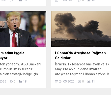
nmasının hedeflendiğini
merkezine taşıdı. ABD yönetiminin
. Bu kararın, Avrupa’daki
uyguladığı deniz ablukası, bölgedeki
manın kapsamlı bir şekilde
deniz trafiğini ve enerji güvenliğini
değerlendirilmesinin
doğrudan etkiliyor. CENTCOM
alındığı belirtildi.
tarafından yapılan açıklamaya göre
’YA SERT MESAJ— Başkan
abluka kapsamında yönlendirmeler
 Avrupa Birliği’nden gelen
sonucu 62 geminin rotası
 ve kamyonlara ek...
değiştirildi; bunların arasından 4
gemi doğrudan durduruldu.
Hürmüz...
m adım işgale
Lübnan’da Ateşkese Rağmen
nıyor
Saldırılar
ton yönetimi, ABD Başkanı
İsrail’in, 17 Nisan’da başlayan ve 17
rump'ın uzun süredir
Mayıs’ta 45 gün daha uzatılan
 olan stratejik bölge için
ateşkese rağmen Lübnan’a yönelik
bastı... Bu hamle, Wall
saldırıları bugün de sürdü. Sabah
2025
0
18
24.05.2026
0
11
urnal tarafından "işgalin ilk
saatlerinden itibaren Nebatiye ve
larak yorumlandı.
çevresindeki beldelere hava
saldırıları düzenlendi; saldırılarda
sivil ve sağlık personeli zarar gördü.
Resmi haber ajansı NNA’nın
bildirdiğine göre, İsrail’e ait savaş