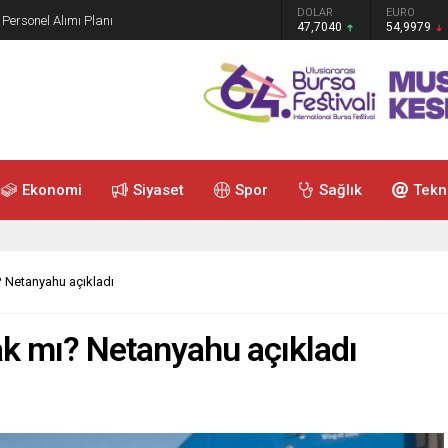
GRAM ALTIN
DOLAR
EURO
 Personel Alımı Planı
6.587,65
47,7040
54,9979
Ekonomi
Siyaset
Spor
Sağlık
Tekn
 Netanyahu açıkladı
ak mı? Netanyahu açıkladı