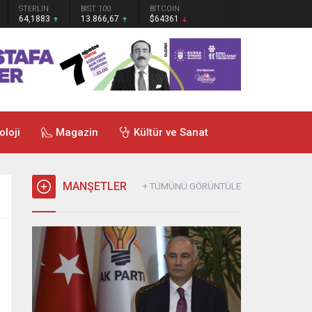
STERLİN
BIST 100
BITCOIN
64,1883
13.866,67
$64361
oloji
Magazin
Kültür ve Sanat
MANŞETLER
+ TÜMÜNÜ GÖRÜNTÜLE