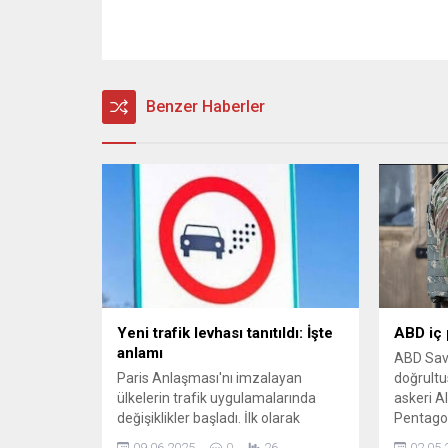
Benzer Haberler
Yeni trafik levhası tanıtıldı: İşte
ABD iç p
anlamı
ABD Sav
Paris Anlaşması'nı imzalayan
doğrultu
ülkelerin trafik uygulamalarında
askeri A
değişiklikler başladı. İlk olarak
Pentagon
İspanya'da ortaya çıkan yeni
olarak bir
09.06.2025
0
26
02.05.