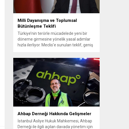
Milli Dayanışma ve Toplumsal
Bütünleşme Teklifi
Türkiye’nin terörle mücadelede yeni bir
döneme girmesine yönelik yasal adımlar
hızla ilerliyor. Meclis’e sunulan teklif, geniş
siyasi destekle birlikte toplumsal barış ve
güvenliği güçlendirmeyi amaçlıyor. AK Parti
Genel Başkanvekili Efkan Ala, teklifin 360’a
yakın milletvekilinin imzasıyla TBMM
Başkanlığı’na verildiğini belirterek, hem
siyasi hem de toplumsal düzeyde önemli
bir destek bulunduğunu...
Ahbap Derneği Hakkında Gelişmeler
İstanbul Asliye Hukuk Mahkemesi, Ahbap
Derneği ile ilgili açılan davada yönetim için