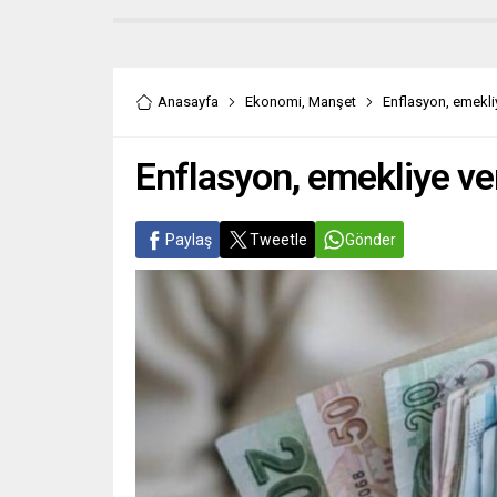
Anasayfa
Ekonomi
,
Manşet
Enflasyon, emekliy
Enflasyon, emekliye ver
Paylaş
Tweetle
Gönder