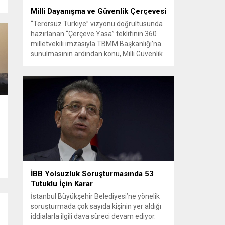
Milli Dayanışma ve Güvenlik Çerçevesi
“Terörsüz Türkiye” vizyonu doğrultusunda
hazırlanan “Çerçeve Yasa” teklifinin 360
milletvekili imzasıyla TBMM Başkanlığı’na
sunulmasının ardından konu, Milli Güvenlik
Kurulu (MGK) toplantısında ele alınmıştır.
Toplantı sonrası yayımlanan sekiz
maddelik bildiri, ülke güvenliği ve bölgesel
gelişmelere dair değerlendirmeleri
içermektedir. Yaklaşık 2 saat 15 dakika
süren oturumun sonuç metninde; terörle
mücadele, bölgesel istikrar,...
İBB Yolsuzluk Soruşturmasında 53
Tutuklu İçin Karar
İstanbul Büyükşehir Belediyesi’ne yönelik
soruşturmada çok sayıda kişinin yer aldığı
iddialarla ilgili dava süreci devam ediyor.