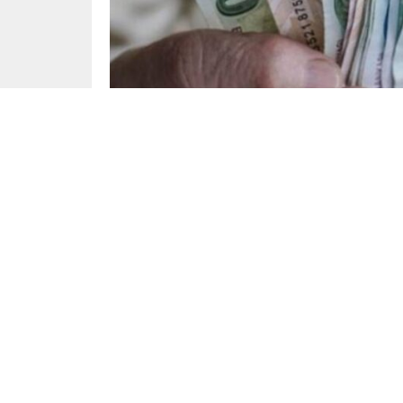
Yayınlama: 07.07.2025
Türkiye İstatistik Kurumu (TÜİK) 3 Temmuz’da H
Milyonlarca emekli ve memurun beklediği 6 aylık