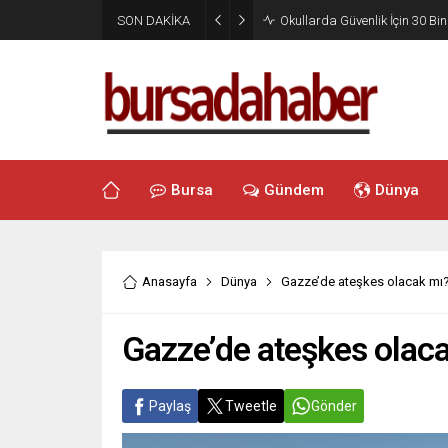
SON DAKİKA
Okullarda Güvenlik İçin 30 Bin
Bursa
Gündem
Dünya
Anasayfa
Dünya
Gazze’de ateşkes olacak mı?
Gazze’de ateşkes olac
Paylaş
Tweetle
Gönder