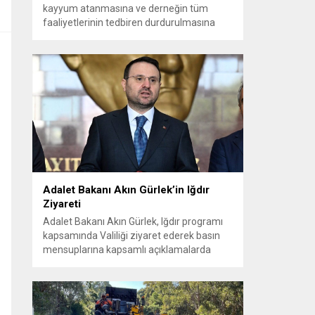
kayyum atanmasına ve derneğin tüm
faaliyetlerinin tedbiren durdurulmasına
karar verdi. Daha önce mali denetim
amaçlı kayyum kararı verilmiş olup son
adım doğrudan yönetime ilişkin bir tedbir
niteliği taşıyor. İstanbul Emniyet Müdürlüğü
Mali Suçlarla Mücadele Şube Müdürlüğü ve
İstanbul...
Adalet Bakanı Akın Gürlek’in Iğdır
Ziyareti
Adalet Bakanı Akın Gürlek, Iğdır programı
kapsamında Valiliği ziyaret ederek basın
mensuplarına kapsamlı açıklamalarda
bulundu. Bakanlık bünyesinde kurulan
birimlerle yıllardır aydınlatılamayan
dosyaların yeniden ele alındığını ve
vatandaşların adalete erişiminin