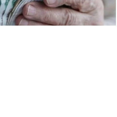
A
A
+
-
0
aziran ayı enflasyonunu açıkladı.
 enflasyon farkı da belli oldu.