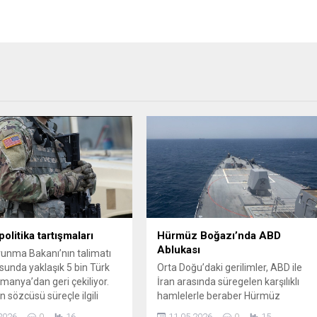
olitika tartışmaları
Hürmüz Boğazı’nda ABD
Ablukası
unma Bakanı’nın talimatı
sunda yaklaşık 5 bin Türk
Orta Doğu’daki gerilimler, ABD ile
lmanya’dan geri çekiliyor.
İran arasında süregelen karşılıklı
 sözcüsü süreçle ilgili
hamlelerle beraber Hürmüz
 ila iki yıl içinde
Boğazı’nı yeniden gündemin
2026
0
16
11.05.2026
0
15