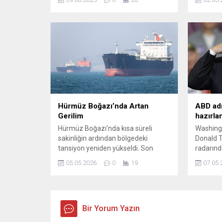
tabelaların, yakında diğer Avrupa
tamamla
ülkeleri ve Türkiye'de de görülmesi
kaydetti
bekleniyor.
konuşlan
yeniden 
ardından 
AVRUPA
Trump’ın
otomobil
Hürmüz Boğazı’nda Artan
ABD adı
Gerilim
hazırla
Hürmüz Boğazı’nda kısa süreli
Washing
sakinliğin ardından bölgedeki
Donald T
tansiyon yeniden yükseldi. Son
radarında
günlerde ateşkesin gevşemesiyle
düğmeye 
05.05.2026
0
19
07.05.
birlikte denizde ve hava sahasında
Street Jo
çatışma izleri görünür hale geldi;
adımı" o
ticari gemilerde patlama ve
yangınlar, askeri saldırılarla eş
zamanlı olarak rapor edildi. İran
Bir Yorum Yazın
Meclis Başkanı Muhammed Kalibaf,