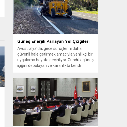
güçlendirilmesine yönelik adımların
atıldığını ifade etti. Gürlek, Iğdır’ın lojistik ve
jeopolitik öneminin artacağını belirterek
bölgesel kalkınmanın adalet düzeniyle
desteklenmesi gerektiğini vurguladı....
Güneş Enerjili Parlayan Yol Çizgileri
Avustralya’da, gece sürüşlerini daha
güvenli hale getirmek amacıyla yenilikçi bir
uygulama hayata geçiriliyor. Gündüz güneş
ışığını depolayan ve karanlıkta kendi
kendine parlayan özel yol çizgileri, özellikle
sokak aydınlatmasının yetersiz olduğu
bölgelerde sürücülere daha net bir görüş
sunmayı hedefliyor. Fosforlu kaplamaya
sahip bu yeni nesil şerit işaretleri sayesinde
virajlar, şerit sınırları...