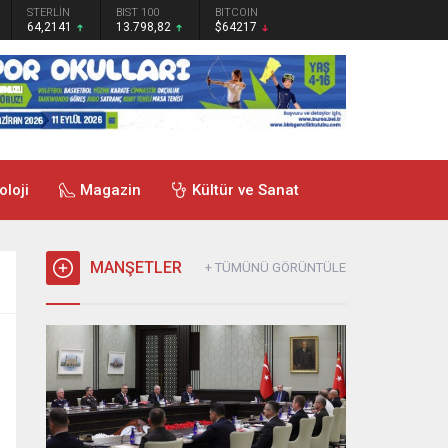
STERLİN
BIST 100
BITCOIN
64,2141
13.798,82
$64217
oloji
Magazin
Kültür ve Sanat
MANŞETLER
+ TÜMÜNÜ GÖRÜNTÜLE