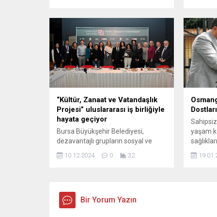
yasalaşması halinde, silahların geri
Uzman Er
dönmeyecek şekilde bırakılması ve
kanunlar
terörün sona erdirilmesi
dair tekl
hedefleniyor. Öneri, genel af
olarak a
mahiyetinde değil; ayrıca terör
çıkıyor. 
örgütü liderine özel bir statü
Kuvvetle
tanımıyor. Düzenlemeden
belirli i
yararlanmak isteyenler için başvuru
olarak t
süresi 6 ay olarak öngörülmüş...
alınamay
“Kültür, Zanaat ve Vatandaşlık
Osmang
Projesi” uluslararası iş birliğiyle
Dostlar
hayata geçiyor
Sahipsiz
Bursa Büyükşehir Belediyesi,
yaşam koş
dezavantajlı grupların sosyal ve
sağlıklar
ekonomik hayata daha etkin bir
dolu yuv
10.12.2024
0
32
19.01.
şekilde katılımını sağlamak,
amacıyla
kültürlerarası etkileşim, toplumsal
sürdüren
uyum ve kentlilik bilincini artırmak,
hayata g
kültürel zenginliği geleceğe
oluyor. 
taşıyarak toplumsal kalkınmayı
Bir Yorum Yazın
süreçler
desteklemek amacıyla uluslararası
uzanan k