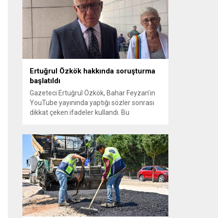
sayılması ve meclis içindeki yönlendirmeler
kamuoyunda tepkilere yol açtı. Seçim
sürecinde yaşanan gelişmeler, parti
grupları arasındaki gerilimi artırdı. CHP’nin...
Ertuğrul Özkök hakkında soruşturma
başlatıldı
Gazeteci Ertuğrul Özkök, Bahar Feyzan’ın
YouTube yayınında yaptığı sözler sonrası
dikkat çeken ifadeler kullandı. Bu
açıklamalar üzerine İstanbul Cumhuriyet
Başsavcılığı tarafından Özkök hakkında
‘Cumhurbaşkanına hakaret’ suçundan
re’sen soruşturma başlatıldı. Özkök,
hakkındaki soruşturma kapsamında
Çağlayan’daki İstanbul Adalet Sarayı’na
giderek savcılığa ifade verdi. İfadesinin
ardından adliyeden ayrıldığı bildirildi.
Programdaki sözleri ve savunması...