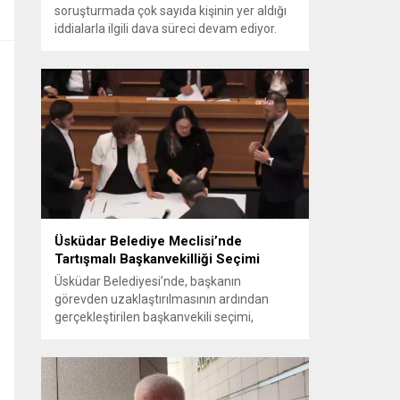
soruşturmada çok sayıda kişinin yer aldığı
iddialarla ilgili dava süreci devam ediyor.
Mahkeme, savcının görüşünü aldıktan
sonra sanıkların tutukluluk hallerini ayrı ayrı
değerlendirdi. İnceleme sonucunda,
aralarında Ekrem İmamoğlu’nun da
bulunduğu 53 tutuklu hakkında tutukluluk
hallerinin sürdürülmesine karar verildi.
İddialar ve değerlendirilen talepler
Soruşturma kapsamında sanıklara
yöneltilen...
Üsküdar Belediye Meclisi’nde
Tartışmalı Başkanvekilliği Seçimi
Üsküdar Belediyesi’nde, başkanın
görevden uzaklaştırılmasının ardından
gerçekleştirilen başkanvekili seçimi,
tartışmalı ve hukuki itirazlara konu olacak
uygulamalarla gündeme geldi. Yapılan
oylamada usul ve gizlilikle ilgili ciddi iddialar
ortaya atıldı; bazı oyların geçersiz