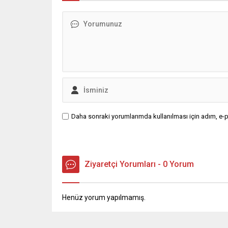
iş birliğiyle hayata geçirilen ‘Kültür,
hareket 
Zanaat ve Vatandaşlık Projesi’nin
Müdürlüğ
startını verdi. Bursa Büyükşehir
dostlar 
Belediyesi Kent Tarihi ve...
köprüsü k
Daha sonraki yorumlarımda kullanılması için adım, e-p
Ziyaretçi Yorumları - 0 Yorum
Henüz yorum yapılmamış.