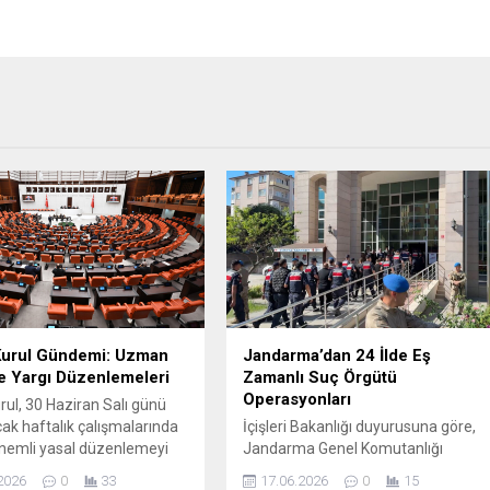
Kurul Gündemi: Uzman
Jandarma’dan 24 İlde Eş
e Yargı Düzenlemeleri
Zamanlı Suç Örgütü
Operasyonları
rul, 30 Haziran Salı günü
ak haftalık çalışmalarında
İçişleri Bakanlığı duyurusuna göre,
 önemli yasal düzenlemeyi
Jandarma Genel Komutanlığı
k. Gündemde özellikle
koordinasyonunda Kaçakçılık ve
2026
0
33
17.06.2026
0
15