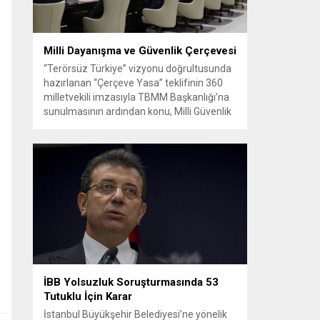
Milli Dayanışma ve Güvenlik Çerçevesi
“Terörsüz Türkiye” vizyonu doğrultusunda
hazırlanan “Çerçeve Yasa” teklifinin 360
milletvekili imzasıyla TBMM Başkanlığı’na
sunulmasının ardından konu, Milli Güvenlik
Kurulu (MGK) toplantısında ele alınmıştır.
Toplantı sonrası yayımlanan sekiz
maddelik bildiri, ülke güvenliği ve bölgesel
gelişmelere dair değerlendirmeleri
içermektedir. Yaklaşık 2 saat 15 dakika
süren oturumun sonuç metninde; terörle
mücadele, bölgesel istikrar,...
İBB Yolsuzluk Soruşturmasında 53
Tutuklu İçin Karar
İstanbul Büyükşehir Belediyesi’ne yönelik