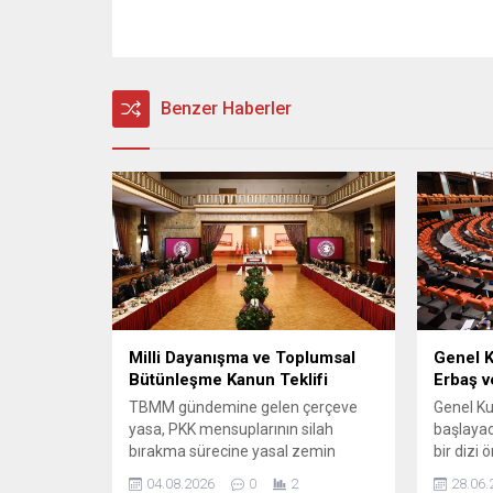
Benzer Haberler
Milli Dayanışma ve Toplumsal
Genel 
Bütünleşme Kanun Teklifi
Erbaş v
TBMM gündemine gelen çerçeve
Genel Ku
yasa, PKK mensuplarının silah
başlayac
bırakma sürecine yasal zemin
bir dizi
hazırlamayı amaçlıyor. Teklifin
görüşece
04.08.2026
0
2
28.06.