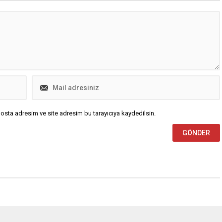
eden Veteriner İşleri
tarihinde ilan edilecek. Adaylar, T.C.
ü, hayvanseverler ile patili
kimlik numaraları ve ÖSYM
arasında güçlü bir gönül
şifreleri...
uruyor. Patili...
osta adresim ve site adresim bu tarayıcıya kaydedilsin.