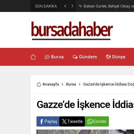
SON DAKİKA
Bakan Gürlek, Behçet Oktay v
Bursa
Gündem
Dünya
Anasayfa
Bursa
Gazze’de İşkence İddiası Doğ
Gazze’de İşkence İddia
Paylaş
Tweetle
Gönder