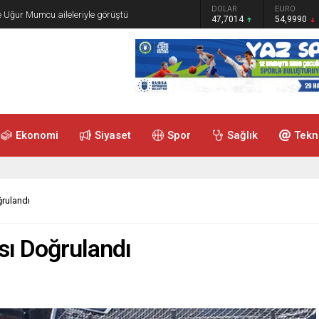
GRAM ALTIN
DOLAR
EURO
e Uğur Mumcu aileleriyle görüştü
6.505,41
47,7014
54,9990
Ekonomi
Siyaset
Spor
Sağlık
Tekn
rulandı
sı Doğrulandı