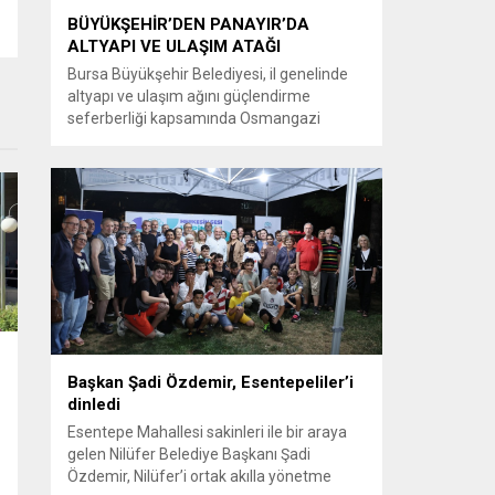
BÜYÜKŞEHİR’DEN PANAYIR’DA
ALTYAPI VE ULAŞIM ATAĞI
Bursa Büyükşehir Belediyesi, il genelinde
altyapı ve ulaşım ağını güçlendirme
seferberliği kapsamında Osmangazi
ilçesine bağlı Panayır Mahallesi 3’üncü
Pınar Caddesi’nde çalışmalara hız verdi.
Büyükşehir Belediyesi, BUSKİ Genel
Müdürlüğü ve Ulaşım Dairesi Başkanlığı
koordinasyonuyla Osmangazi ilçesine bağlı
Panayır Mahallesi 3’üncü Pınar
Caddesi’nde altyapı ve üstyapıyı yenileme
çalışmalarında sona yaklaştı. Bölgenin en...
Başkan Şadi Özdemir, Esentepeliler’i
dinledi
Esentepe Mahallesi sakinleri ile bir araya
gelen Nilüfer Belediye Başkanı Şadi
Özdemir, Nilüfer’i ortak akılla yönetme