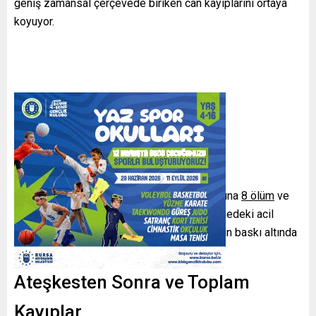
geniş zamansal çerçevede biriken can kayıplarını ortaya
koyuyor.
Son 48 Saatte Kayıplar
Son iki günde
Gazze’deki sağlık kuruluşlarına
8 ölüm
ve
29 yaralı
getirildiği bildirildi. Bu sayılar, bölgedeki acil
sağlık taleplerinin sürdüğünü ve hastanelerin baskı altında
olduğunu yansıtıyor.
Ateşkesten Sonra ve Toplam
Kayıplar