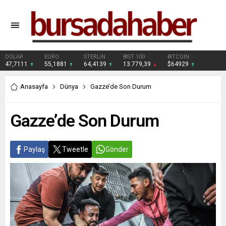
DOLAR
EURO
STERLİN
BIST 100
BITCOIN
47,7111
55,1881
64,4139
13.779,39
$64929
Anasayfa
Dünya
Gazze’de Son Durum
Gazze’de Son Durum
Paylaş
Tweetle
Gönder