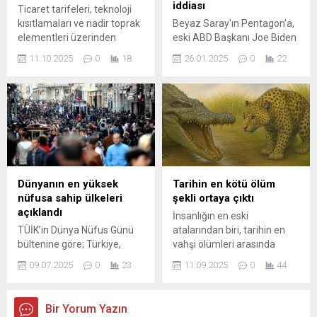
iddiası
Ticaret tarifeleri, teknoloji
kısıtlamaları ve nadir toprak
Beyaz Saray'ın Pentagon'a,
elementleri üzerinden
eski ABD Başkanı Joe Biden
yürüyen ABD-Çin çatışması,
döneminde İsrail'e 1 tonluk
11.10.2025
0
18
26.01.2025
0
22
küresel piyasaları ve
bomba tedarik etme
stratejik sektörleri etkiliyor.
konusunda uygulanan
kısıtlamanın kaldırması
talimatını verdiği iddia edildi.
Dünyanın en yüksek
Tarihin en kötü ölüm
nüfusa sahip ülkeleri
şekli ortaya çıktı
açıklandı
İnsanlığın en eski
TÜİK’in Dünya Nüfus Günü
atalarından biri, tarihin en
bültenine göre; Türkiye,
vahşi ölümleri arasında
nüfus büyüklüğü
gösterilen bir olayda, nesli
09.07.2025
0
23
11.09.2025
0
44
sıralamasında 194 ülke
tükenmiş dev bir yırtıcı ile bir
arasında 18’inci sırada yer
leoparın saldırısına
aldı. Türkiye'nin toplam
uğrayarak korkunç bir son
Bir Yorum Yazın
doğurganlık hızı 1,48 çocuk
yaşadı.