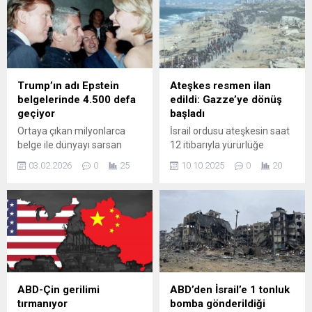
Trump’ın adı Epstein
Ateşkes resmen ilan
belgelerinde 4.500 defa
edildi: Gazze’ye dönüş
geçiyor
başladı
Ortaya çıkan milyonlarca
İsrail ordusu ateşkesin saat
belge ile dünyayı sarsan
12 itibarıyla yürürlüğe
pedofil milyarder Jeffrey
girdiğini açıkladı. Gazzeliler
03.02.2026
0
25
10.10.2025
0
20
Epstein belgelerinin yankıları
yıkılmış mahallelerine
sürüyor. Üç milyon sayfa,
dönmeye başlarken ordu,
180 bin fotoğraf ve 2 binden
Refah ve Filadelfiya
fazla videoda tecavüz,
eksenine yaklaşmanın
istismar, çocuk cinayetleri,
tehlikeli olduğunu duyurdu.
insan yeme, insanlık dışı dini
İsrail, olası ihlallere karşı
...
hazır bekliyor.
ABD-Çin gerilimi
ABD’den İsrail’e 1 tonluk
tırmanıyor
bomba gönderildiği