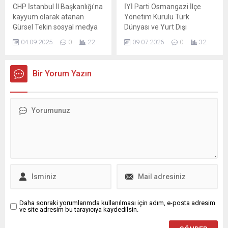
CHP İstanbul İl Başkanlığı'na
İYİ Parti Osmangazi İlçe
kayyum olarak atanan
Yönetim Kurulu Türk
Gürsel Tekin sosyal medya
Dünyası ve Yurt Dışı
hesabından yaptığı
Türklerden Sorumlu Başkan
04.09.2025
0
22
09.07.2026
0
32
paylaşımda, "Sorun
Yardımcısı, İYİ Parti Bursa İl
yaratmak için değil, var olan
Başkanlığı Turizm
sorunları çözmek ve
Komisyonu Üyesi Özcan
Bir Yorum Yazın
kardeşlerimizle
Gönülal, devlet yönetimi,
kucaklaşmak için geliyoruz"
kurumsal yapı, liyakat ve
dedi.
toplumsal güven üzerine
kapsamlı
değerlendirmelerde
bulundu. Gönülal, güçlü
devlet anlayışının yalnızca
ekonomik büyüklük, askeri
kapasite veya teknolojik
gelişmişlikle
açıklanamayacağını...
Daha sonraki yorumlarımda kullanılması için adım, e-posta adresim
ve site adresim bu tarayıcıya kaydedilsin.