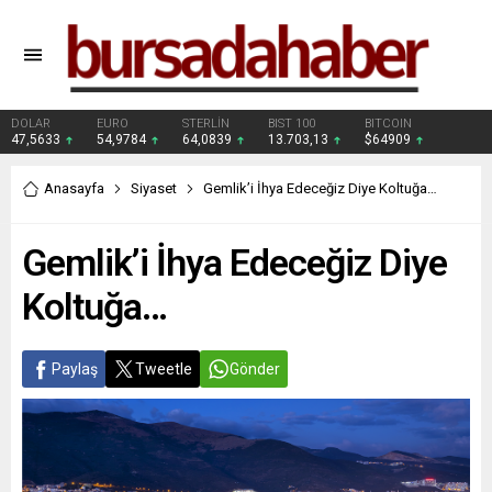
DOLAR
EURO
STERLİN
BIST 100
BITCOIN
47,5633
54,9784
64,0839
13.703,13
$64909
Anasayfa
Siyaset
Gemlik’i İhya Edeceğiz Diye Koltuğa…
Gemlik’i İhya Edeceğiz Diye
Koltuğa…
Paylaş
Tweetle
Gönder