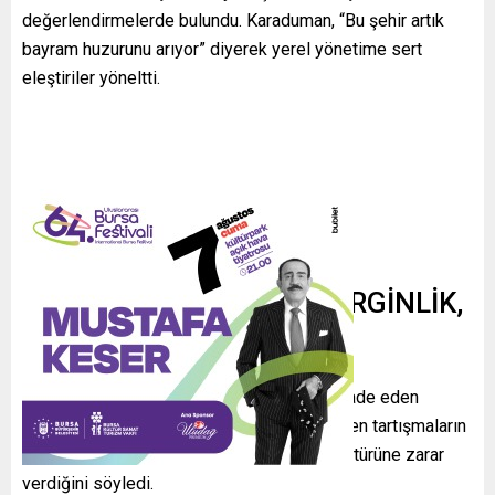
değerlendirmelerde bulundu. Karaduman, “Bu şehir artık
bayram huzurunu arıyor” diyerek yerel yönetime sert
eleştiriler yöneltti.
“GEMLİK’TE HER GÜN GERGİNLİK,
HER GÜN TARTIŞMA”
Toplumsal huzurun giderek bozulduğunu ifade eden
Karaduman, sosyal medya üzerinden yürüyen tartışmaların
ve kutuplaşmanın şehirdeki ortak yaşam kültürüne zarar
verdiğini söyledi.