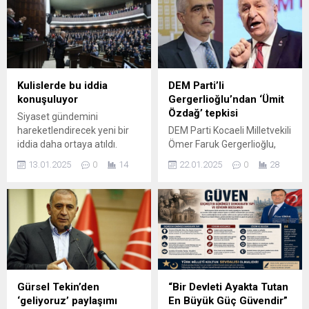
yatırımlar, devam eden
Emekli Albay Orkun Özeller,
belediye çalışmaları ve
"Bahçeli tarafından Öcalan'a
planlanan yeni projeler
yönelik ...
hakkında önemli
açıklamalarda bulundu.
Saadet Partisi Genel Başkan
Kulislerde bu iddia
DEM Parti’li
Yardımcısı ve Bursa
konuşuluyor
Gergerlioğlu’ndan ‘Ümit
Milletvekili Mehmet Atmaca,
Özdağ’ tepkisi
Siyaset gündemini
Saadet Partisi Harmancık
hareketlendirecek yeni bir
DEM Parti Kocaeli Milletvekili
İlçe Başkanı...
iddia daha ortaya atıldı.
Ömer Faruk Gergerlioğlu,
Geçtiğimiz günlerde İYİ
Zafer Partisi Genel Başkanı
13.01.2025
0
14
22.01.2025
0
28
Parti’den istifa eden Kürşad
Ümit Özdağ'ın
Zorlu ve DEVA Partisi’nden
tutuklanmasına tepki
istifa eden Manisa
gösterirken Kartalkaya'daki
Milletvekili Selma Aliye
otel yangınından belediyenin
Kavaf’ın AKP'ye geçeceği
de bakanlığın da sorumlu
rozetlerini grup toplan
olduğunu ileri sürdü.
tısında Cumhurbaşkanı
Erdoğan'ın takacağı iddia
edildi.
Gürsel Tekin’den
“Bir Devleti Ayakta Tutan
‘geliyoruz’ paylaşımı
En Büyük Güç Güvendir”