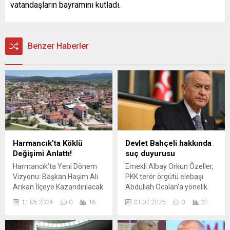
vatandaşların bayramını kutladı.
Benzer Haberler
Harmancık’ta Köklü
Devlet Bahçeli hakkında
Değişimi Anlattı!
suç duyurusu
Harmancık’ta Yeni Dönem
Emekli Albay Orkun Özeller,
Vizyonu: Başkan Haşim Ali
PKK terör örgütü elebaşı
Arıkan İlçeye Kazandırılacak
Abdullah Öcalan'a yönelik
Yatırımları Anlattı
"kurucu önder" ifadelerini
11.05.2026
0
16
01.07.2025
0
23
Harmancık Belediye Başkanı
kullanan MHP Genel Başkanı
Haşim Ali Arıkan, ilçenin
Devlet Bahçeli hakkında suç
geleceğine yön verecek
duyurusunda bulundu.