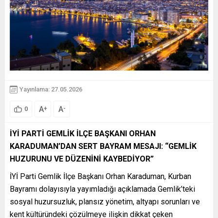
Yayınlama: 27.05.2026
A
A
+
-
0
İYİ PARTİ GEMLİK İLÇE BAŞKANI ORHAN
KARADUMAN’DAN SERT BAYRAM MESAJI: “GEMLİK
HUZURUNU VE DÜZENİNİ KAYBEDİYOR”
İYİ Parti Gemlik İlçe Başkanı Orhan Karaduman, Kurban
Bayramı dolayısıyla yayımladığı açıklamada Gemlik’teki
sosyal huzursuzluk, plansız yönetim, altyapı sorunları ve
kent kültüründeki çözülmeye ilişkin dikkat çeken