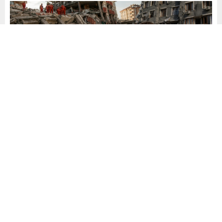
Yayınlama: 27.05.2026
A
A
+
-
0
DEVA PARTİSİ BURSA İL BAŞKANI TAYFUN
ÖZTÜRK’TEN SERT ÇIKIŞ: “BURSA BETONUN VE
RANTIN KUŞATMASI ALTINDA”