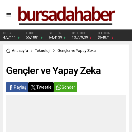
DOLAR
EURO
STERLİN
BIST 100
BITCOIN
47,7111
55,1881
64,4139
13.779,39
$64871
Anasayfa
Teknoloji
Gençler ve Yapay Zeka
Gençler ve Yapay Zeka
Paylaş
Tweetle
Gönder