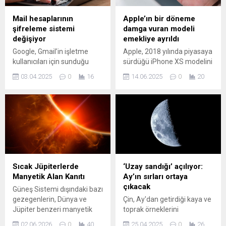
Mail hesaplarının
Apple’ın bir döneme
şifreleme sistemi
damga vuran modeli
değişiyor
emekliye ayrıldı
Google, Gmail’in işletme
Apple, 2018 yılında piyasaya
kullanıcıları için sunduğu
sürdüğü iPhone XS modelini
yeni uçtan uca şifreleme
"külüstür" (vintage) ürünler
03.04.2025
0
16
14.06.2025
0
20
(E2EE) modelini duyurdu. Bu
listesine dahil etti. Bu kararla
yeni özellik, işletmelerin e-
birlikte iPhone XS, teknoloji
posta güvenliğini büyük
tarihindeki yerini alırken
ölçüde artırırken, şifreli e-
kullanıcılar için de bir dönem
postaların farklı platformlar
sona erdi.
arasında kolayca
gönderilmesini sağlıyor.
Sıcak Jüpiterlerde
‘Uzay sandığı’ açılıyor:
Manyetik Alan Kanıtı
Ay’ın sırları ortaya
çıkacak
Güneş Sistemi dışındaki bazı
gezegenlerin, Dünya ve
Çin, Ay'dan getirdiği kaya ve
Jüpiter benzeri manyetik
toprak örneklerini
alanlara sahip olabileceğine
uluslararası bilim dünyasının
02.06.2026
0
40
25.04.2025
0
26