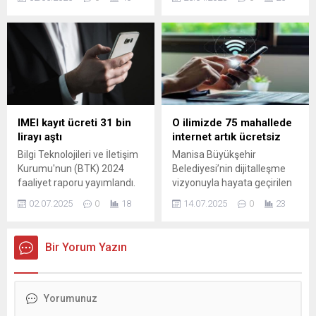
dair güçlü kanıtlar elde
erişimine açıyor. Bu adım,
edildi. Araştırmacılar,
Ay'a dair yepyeni sırların gün
özellikle yıldızına çok yakın
yüzüne çıkmasını
dolanan “sıcak Jüpiter” tipi
sağlayabilir. Ayrıca ABD
gaz devlerinin
detayı da tarihsel bir dönüm
atmosferlerindeki sıra dışı
noktası olabilir...
rüzgar davranışlarını
inceleyerek bu sonuca
ulaştı. Nature Astronomy’de
IMEI kayıt ücreti 31 bin
O ilimizde 75 mahallede
yayımlanan çalışma,
lirayı aştı
internet artık ücretsiz
manyetik alanların gezegen
Bilgi Teknolojileri ve İletişim
Manisa Büyükşehir
atmosferleri üzerindeki
Kurumu'nun (BTK) 2024
Belediyesi’nin dijitalleşme
etkilerini anlamaya
faaliyet raporu yayımlandı.
vizyonuyla hayata geçirilen
yardımcı...
Yurt dışından getirilen
ManisaNet projesi, özellikle
02.07.2025
0
18
14.07.2025
0
23
telefon sayısı yüzde 82
kırsal mahallelerde önemli
oranında düşerken, IMEI
bir ihtiyacı karşılıyor. Proje
kayıt ücretinin 31 bin lirayı
sayesinde internete erişim
Bir Yorum Yazın
aşması, vatandaşın yurt dışı
imkanı kısıtlı olan bölgelerde
tercihini de ortadan kaldırdı.
yaşayan vatandaşlar,
ücretsiz ...