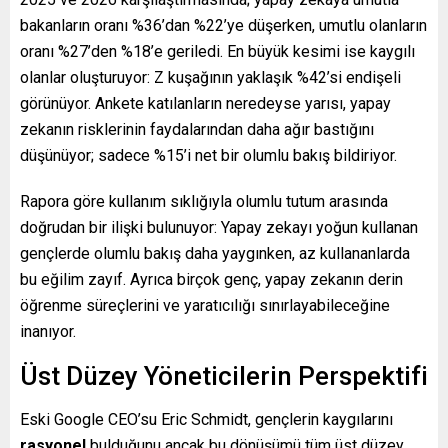
bakanların oranı %36’dan %22’ye düşerken, umutlu olanların
oranı %27’den %18’e geriledi. En büyük kesimi ise kaygılı
olanlar oluşturuyor: Z kuşağının yaklaşık %42’si endişeli
görünüyor. Ankete katılanların neredeyse yarısı, yapay
zekanın risklerinin faydalarından daha ağır bastığını
düşünüyor; sadece %15’i net bir olumlu bakış bildiriyor.
Rapora göre kullanım sıklığıyla olumlu tutum arasında
doğrudan bir ilişki bulunuyor: Yapay zekayı yoğun kullanan
gençlerde olumlu bakış daha yaygınken, az kullananlarda
bu eğilim zayıf. Ayrıca birçok genç, yapay zekanın derin
öğrenme süreçlerini ve yaratıcılığı sınırlayabileceğine
inanıyor.
Üst Düzey Yöneticilerin Perspektifi
Eski Google CEO’su Eric Schmidt, gençlerin kaygılarını
rasyonel
bulduğunu ancak bu dönüşümü tüm üst düzey