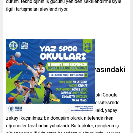
durum, teknolojinin iş gücünü yeniden şekillendirmesiyle
ilgili tartışmaları alevlendiriyor.
Somut Tepkiler ve İş Dünyasındaki
Değişim
Arizona Üniversitesi mezuniyet töreninde eski Google
CEO’su Eric Schmidt ve Central Florida Üniversitesi’nde
konuşan gayrimenkul yöneticisi Gloria Caulfield, yapay
zekayı kaçınılmaz bir dönüşüm olarak nitelendirirken
öğrenciler tarafından yuhalandı. Bu tepkiler, gençlerin iş